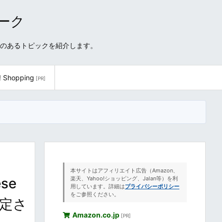
ワーク
性のあるトピックを紹介します。
! Shopping
[PR]
本サイトはアフィリエイト広告（Amazon、
se
楽天、Yahoo!ショッピング、Jalan等）を利
用しています。詳細は
プライバシーポリシー
をご参照ください。
指定さ
Amazon.co.jp
[PR]