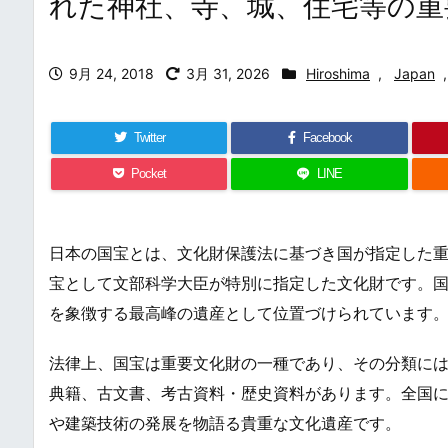
れた神社、寺、城、住宅等の重
9月 24, 2018
3月 31, 2026
Hiroshima
,
Japan
,
Twitter
Facebook
Pocket
LINE
日本の国宝とは、文化財保護法に基づき国が指定した
宝として文部科学大臣が特別に指定した文化財です。
を象徴する最高峰の遺産として位置づけられています
法律上、国宝は重要文化財の一種であり、その分類に
典籍、古文書、考古資料・歴史資料があります。全国に
や建築技術の発展を物語る貴重な文化遺産です。