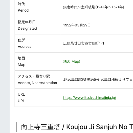
時代
鎌倉時代〜室町後期(1241年〜1571年)
Period
指定年月日
1952年03月29日
Designated
住所
広島県廿日市市宮島町1-1
Address
地図
地図(Map)
Map
アクセス・最寄り駅
JR宮島口駅(徒歩約5分)宮島口桟橋よりフェ
Access, Nearest station
URL
https://www.itsukushimajinja.jp/
URL
向上寺三重塔 / Koujou Ji Sanjuh No To