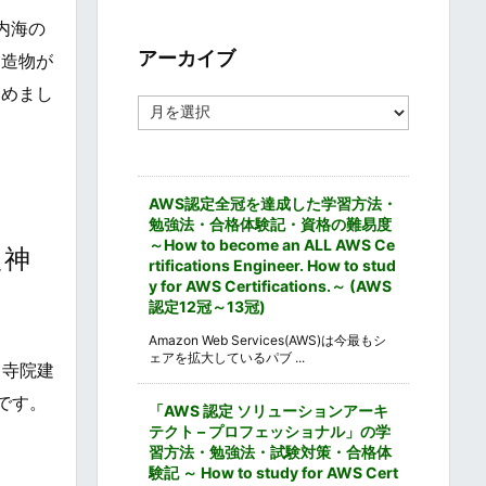
ゴ
内海の
リ
ー
アーカイブ
建造物が
とめまし
ア
ー
カ
イ
ブ
AWS認定全冠を達成した学習方法・
勉強法・合格体験記・資格の難易度
～How to become an ALL AWS Ce
た神
rtifications Engineer. How to stud
y for AWS Certifications.～ (AWS
認定12冠～13冠)
Amazon Web Services(AWS)は今最もシ
ェアを拡大しているパブ ...
、寺院建
です。
「AWS 認定 ソリューションアーキ
テクト – プロフェッショナル」の学
習方法・勉強法・試験対策・合格体
験記 ～ How to study for AWS Cert