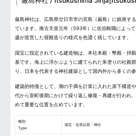
厳島神社 / Itsukushima Jinja[Itsukush
厳島神社は、広島県廿日市市の宮島（厳島）に鎮座する
ています。推古天皇元年（593年）に佐伯鞍職によって
盛が造営した寝殿造りの様式を色濃く残しています。
国宝に指定されている建造物は、本社本殿・幣殿・拝殿
基です。海上に浮かぶように建てられた朱塗りの社殿
り、日本を代表する神社建築として国内外から多くの
建築的特徴として、潮の干満を計算に入れた床下構造
代から室町後期にかけて繰り返し修復・再建が行われ
めて重要な位置を占めています。
種別
国宝・近世以前・神社
Type