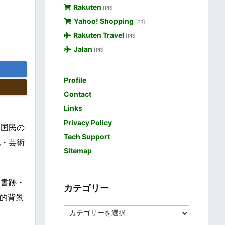
Rakuten
[PR]
Yahoo! Shopping
[PR]
Rakuten Travel
[PR]
Jalan
[PR]
Profile
Contact
Links
Privacy Policy
い国民の
Tech Support
化・芸術
Sitemap
、書跡・
カテゴリー
的背景
カ
テ