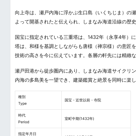
向上寺は、瀬戸内海に浮かぶ生口島（いくちじま）の瀬戸
よって開基されたと伝えられ、しまなみ海道沿線の歴
国宝に指定されている三重塔は、1432年（永享4年）
塔は、和様を基調としながらも唐様（禅宗様）の意匠
技術の高さを今に伝えています。各層の軒先には精緻
瀬戸田港から徒歩圏内にあり、しまなみ海道サイクリ
内海の多島美を一望でき、建築鑑賞と絶景を同時に楽
種別
国宝・近世以前・寺院
Type
時代
室町中期(1432年)
Period
指定年月日