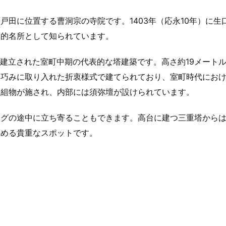
田に位置する曹洞宗の寺院です。1403年（応永10年）に生
史的名所として知られています。
に建立された室町中期の代表的な塔建築です。高さ約19メート
を巧みに取り入れた折衷様式で建てられており、室町時代にお
な組物が施され、内部には須弥壇が設けられています。
ングの途中に立ち寄ることもできます。高台に建つ三重塔から
しめる貴重なスポットです。