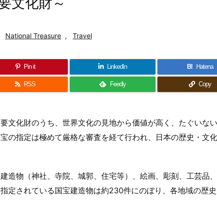
要文化財～
National Treasure
,
Travel
Pin it
LinkedIn
B!
Hatena
RSS
Feedly
Copy
重要文化財のうち、世界文化の見地から価値が高く、たぐいな
国宝の指定は極めて厳格な審査を経て行われ、日本の歴史・文
。
は建造物（神社、寺院、城郭、住宅等）、絵画、彫刻、工芸品
指定されている国宝建造物は約230件にのぼり、各地域の歴史