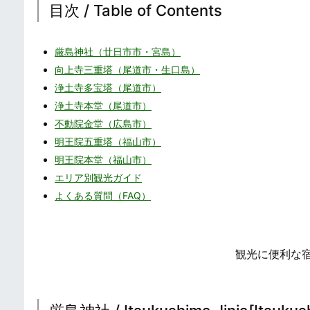
目次 / Table of Contents
厳島神社（廿日市市・宮島）
向上寺三重塔（尾道市・生口島）
浄土寺多宝塔（尾道市）
浄土寺本堂（尾道市）
不動院金堂（広島市）
明王院五重塔（福山市）
明王院本堂（福山市）
エリア別観光ガイド
よくある質問（FAQ）
観光に便利な