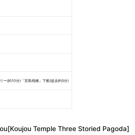
リー(約10分)「宮島桟橋」下船(徒歩約5分)
u[Koujou Temple Three Storied Pagoda]