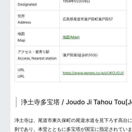
1958年02月08日
Designated
住所
広島県尾道市瀬戸田町瀬戸田57
Address
地図
地図(Map)
Map
アクセス・最寄り駅
瀬戸田港(徒歩約10分)
Access, Nearest station
URL
https://www.genets.co.jp/u1/KOJOJI/
URL
浄土寺多宝塔 / Joudo Ji Tahou Tou[Jo
浄土寺は、尾道市東久保町の尾道水道を見下ろす高台
刹であり、本堂とともに多宝塔が国宝に指定されてい