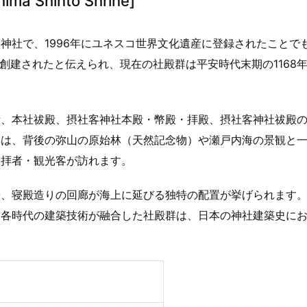
ima Shinto Shrine]
神社で、1996年にユネスコ世界文化遺産に登録されたことで
創建されたと伝えられ、現在の社殿群は平安時代末期の1168
、本社祓殿、摂社客神社本殿・幣殿・拝殿、摂社客神社祓殿の
群は、背後の弥山の原始林（天然記念物）や瀬戸内海の景観と
参拝者・観光客が訪れます。
や、寝殿造りの回廊が海上に延びる独特の配置が挙げられます
、各時代の建築技術が融合した社殿群は、日本の神社建築史に