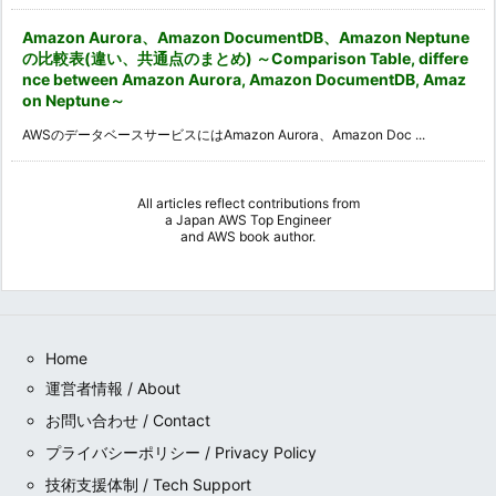
Amazon Aurora、Amazon DocumentDB、Amazon Neptune
の比較表(違い、共通点のまとめ) ～Comparison Table, differe
nce between Amazon Aurora, Amazon DocumentDB, Amaz
on Neptune～
AWSのデータベースサービスにはAmazon Aurora、Amazon Doc ...
All articles reflect contributions from
a
Japan AWS Top Engineer
and
AWS book author
.
Home
運営者情報 / About
お問い合わせ / Contact
プライバシーポリシー / Privacy Policy
技術支援体制 / Tech Support