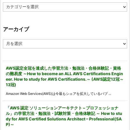
カ
テ
ゴ
リ
ー
アーカイブ
ア
ー
カ
イ
ブ
AWS認定全冠を達成した学習方法・勉強法・合格体験記・資格
の難易度 ～How to become an ALL AWS Certifications Engin
eer. How to study for AWS Certifications.～ (AWS認定12冠～
13冠)
Amazon Web Services(AWS)は今最もシェアを拡大しているパブ ...
「AWS 認定 ソリューションアーキテクト – プロフェッショナ
ル」の学習方法・勉強法・試験対策・合格体験記 ～ How to stu
dy for AWS Certified Solutions Architect – Professional(SA
P)～