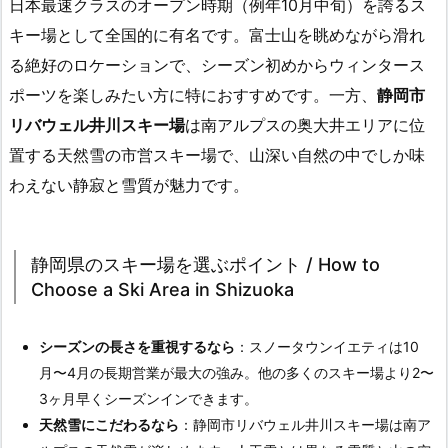
日本最速クラスのオープン時期（例年10月中旬）を誇るス
キー場として全国的に有名です。富士山を眺めながら滑れ
る絶好のロケーションで、シーズン初めからウィンタース
ポーツを楽しみたい方に特におすすめです。一方、
静岡市
リバウェル井川スキー場
は南アルプスの奥大井エリアに位
置する天然雪の市営スキー場で、山深い自然の中でしか味
わえない静寂と雪質が魅力です。
静岡県のスキー場を選ぶポイント / How to
Choose a Ski Area in Shizuoka
シーズンの長さを重視するなら
：スノータウンイエティは10
月〜4月の長期営業が最大の強み。他の多くのスキー場より2〜
3ヶ月早くシーズンインできます。
天然雪にこだわるなら
：静岡市リバウェル井川スキー場は南ア