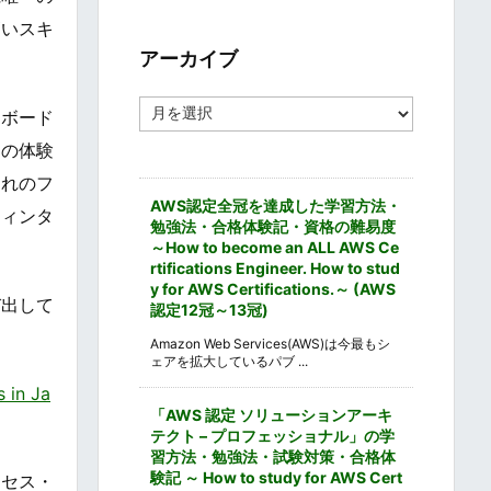
ゴ
高いスキ
リ
ー
アーカイブ
ア
ーボード
ー
カ
別の体験
イ
連れのフ
ブ
AWS認定全冠を達成した学習方法・
ウィンタ
勉強法・合格体験記・資格の難易度
～How to become an ALL AWS Ce
rtifications Engineer. How to stud
y for AWS Certifications.～ (AWS
び出して
認定12冠～13冠)
Amazon Web Services(AWS)は今最もシ
ェアを拡大しているパブ ...
n Ja
「AWS 認定 ソリューションアーキ
テクト – プロフェッショナル」の学
習方法・勉強法・試験対策・合格体
験記 ～ How to study for AWS Cert
クセス・