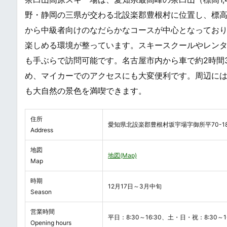
野・静岡の三県が交わる北設楽郡豊根村に位置し、標
から中級者向けのなだらかなコースが中心となってお
楽しめる環境が整っています。スキースクールやレン
も手ぶらで訪問可能です。名古屋市内から車で約2時間
め、マイカーでのアクセスにも大変便利です。周辺に
も大自然の景色を満喫できます。
住所
愛知県北設楽郡豊根村坂宇場字御所平70-18
Address
地図
地図(Map)
Map
時期
12月17日～3月中旬
Season
営業時間
平日：8:30～16:30、土・日・祝：8:30～16
Opening hours