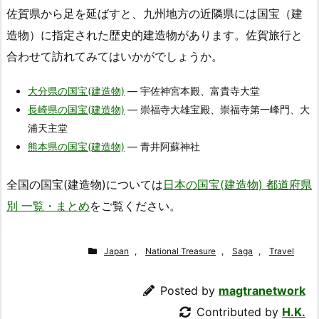
佐賀県から足を延ばすと、九州地方の近隣県には国宝（建
造物）に指定された歴史的建造物があります。佐賀旅行と
合わせて訪れてみてはいかがでしょうか。
大分県の国宝(建造物)
― 宇佐神宮本殿、富貴寺大堂
長崎県の国宝(建造物)
― 崇福寺大雄宝殿、崇福寺第一峰門、大
浦天主堂
熊本県の国宝(建造物)
― 青井阿蘇神社
全国の国宝(建造物)については
日本の国宝(建造物) 都道府県
別 一覧・まとめ
をご覧ください。
Japan
,
National Treasure
,
Saga
,
Travel
Posted by
magtranetwork
Contributed by
H.K.