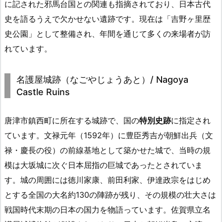
に記された邪馬台国との関連も指摘されており、日本古代
史を語るうえで欠かせない遺跡です。現在は「吉野ヶ里歴
史公園」として整備され、年間を通じて多くの来場者が訪
れています。
名護屋城跡（なごやじょうあと）/ Nagoya
Castle Ruins
唐津市鎮西町に所在する城跡で、国の
特別史跡
に指定され
ています。文禄元年（1592年）に豊臣秀吉が朝鮮出兵（文
禄・慶長の役）の前線基地として築かせた城で、当時の規
模は大坂城に次ぐ日本屈指の巨城であったとされていま
す。城の周囲には徳川家康、前田利家、伊達政宗をはじめ
とする全国の大名約130の陣跡が残り、その規模の壮大さは
戦国時代末期の日本の国力を物語っています。佐賀県立名