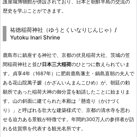
護屋城博物館が併設されており、日本と朝鮮半島の交流の
歴史を学ぶことができます。
祐徳稲荷神社（ゆうとくいなりじんじゃ）/
Yutoku Inari Shrine
鹿島市に鎮座する神社で、京都の伏見稲荷大社、茨城の笠
間稲荷神社と並び
日本三大稲荷
のひとつに数えられていま
す。貞享4年（1687年）に肥前鹿島藩主・鍋島直朝の夫人で
ある花山院萬子媛（かざんいんまんこひめ）が、朝廷の勅
願所であった稲荷大神の御分霊を勧請したことに始まりま
す。山の斜面に建てられた本殿は「懸造り（かけづく
り）」と呼ばれる壮大な建築様式で、京都の清水寺を思わ
せる迫力ある景観が特徴です。年間約300万人の参拝者が訪
れる佐賀県を代表する観光名所です。