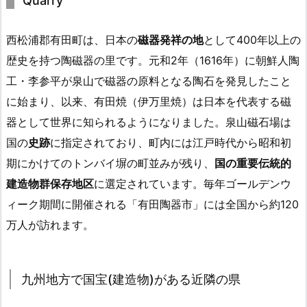
Quarry
西松浦郡有田町は、日本の
磁器発祥の地
として400年以上の
歴史を持つ陶磁器の里です。元和2年（1616年）に朝鮮人陶
工・李参平が泉山で磁器の原料となる陶石を発見したこと
に始まり、以来、有田焼（伊万里焼）は日本を代表する磁
器として世界に知られるようになりました。泉山磁石場は
国の
史跡
に指定されており、町内には江戸時代から昭和初
期にかけてのトンバイ塀の町並みが残り、
国の重要伝統的
建造物群保存地区
に選定されています。毎年ゴールデンウ
ィーク期間に開催される「有田陶器市」には全国から約120
万人が訪れます。
九州地方で国宝(建造物)がある近隣の県