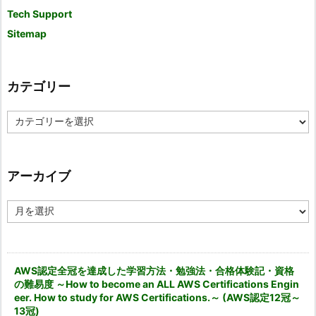
Tech Support
Sitemap
カテゴリー
カ
テ
ゴ
リ
ー
アーカイブ
ア
ー
カ
イ
ブ
AWS認定全冠を達成した学習方法・勉強法・合格体験記・資格
の難易度 ～How to become an ALL AWS Certifications Engin
eer. How to study for AWS Certifications.～ (AWS認定12冠～
13冠)