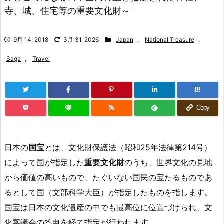
寺、城、住宅等の重要文化財～
9月 14, 2018
3月 31, 2026
Japan
,
National Treasure
,
Saga
,
Travel
B!
Copy
日本の
国宝
とは、文化財保護法（昭和25年法律第214号）
によって国が指定した
重要文化財
のうち、世界文化の見地
から価値の高いもので、たぐいない国民の宝たるものであ
るとして国（文部科学大臣）が指定したものを指します。
国宝は日本の文化遺産の中でも最高位に位置づけられ、文
化審議会の答申を経て指定が行われます。