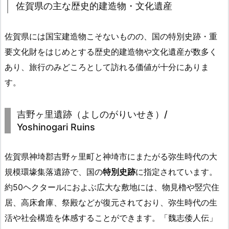
佐賀県の主な歴史的建造物・文化遺産
佐賀県には国宝建造物こそないものの、国の特別史跡・重
要文化財をはじめとする歴史的建造物や文化遺産が数多く
あり、旅行のみどころとして訪れる価値が十分にありま
す。
吉野ヶ里遺跡（よしのがりいせき）/
Yoshinogari Ruins
佐賀県神埼郡吉野ヶ里町と神埼市にまたがる弥生時代の大
規模環壕集落遺跡で、国の
特別史跡
に指定されています。
約50ヘクタールにおよぶ広大な敷地には、物見櫓や竪穴住
居、高床倉庫、祭殿などが復元されており、弥生時代の生
活や社会構造を体感することができます。「魏志倭人伝」