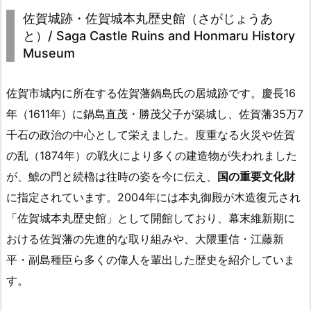
佐賀城跡・佐賀城本丸歴史館（さがじょうあ
と）/ Saga Castle Ruins and Honmaru History
Museum
佐賀市城内に所在する佐賀藩鍋島氏の居城跡です。慶長16
年（1611年）に鍋島直茂・勝茂父子が築城し、佐賀藩35万7
千石の政治の中心として栄えました。度重なる火災や佐賀
の乱（1874年）の戦火により多くの建造物が失われました
が、鯱の門と続櫓は往時の姿を今に伝え、
国の重要文化財
に指定されています。2004年には本丸御殿が木造復元され
「佐賀城本丸歴史館」として開館しており、幕末維新期に
おける佐賀藩の先進的な取り組みや、大隈重信・江藤新
平・副島種臣ら多くの偉人を輩出した歴史を紹介していま
す。