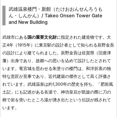
武雄温泉楼門・新館（たけおおんせんろうも
ん・しんかん）/ Takeo Onsen Tower Gate
and New Building
武雄市にある
国の重要文化財
に指定された建造物です。大
正4年（1915年）に東京駅の設計者として知られる辰野金吾
の設計により建てられました。辰野金吾は佐賀県（旧唐津
藩）出身であり、故郷への思いを込めて設計したとされて
います。竜宮城を思わせる朱塗りの楼門は、和洋折衷の独
特な意匠が見事であり、近代建築の傑作として高く評価さ
れています。武雄温泉は約1,300年の歴史を持ち、「肥前風
土記」にも記述がある名湯で、神功皇后が凱旋の際に刀の
柄で岩を突いたところ湯が湧き出たという伝説が残されて
います。