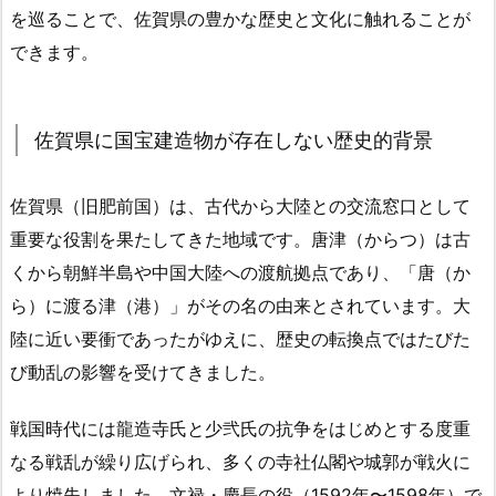
を巡ることで、佐賀県の豊かな歴史と文化に触れることが
できます。
佐賀県に国宝建造物が存在しない歴史的背景
佐賀県（旧肥前国）は、古代から大陸との交流窓口として
重要な役割を果たしてきた地域です。唐津（からつ）は古
くから朝鮮半島や中国大陸への渡航拠点であり、「唐（か
ら）に渡る津（港）」がその名の由来とされています。大
陸に近い要衝であったがゆえに、歴史の転換点ではたびた
び動乱の影響を受けてきました。
戦国時代には龍造寺氏と少弐氏の抗争をはじめとする度重
なる戦乱が繰り広げられ、多くの寺社仏閣や城郭が戦火に
より焼失しました。文禄・慶長の役（1592年〜1598年）で