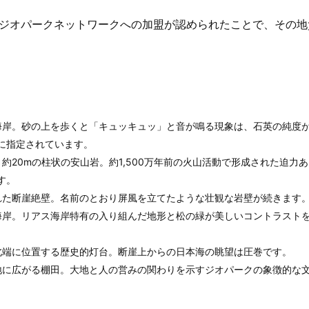
世界ジオパークネットワークへの加盟が認められたことで、その地
海岸。砂の上を歩くと「キュッキュッ」と音が鳴る現象は、石英の純度
に指定されています。
約20mの柱状の安山岩。約1,500万年前の火山活動で形成された迫力
す。
れた断崖絶壁。名前のとおり屏風を立てたような壮観な岩壁が続きます
海岸。リアス海岸特有の入り組んだ地形と松の緑が美しいコントラスト
北端に位置する歴史的灯台。断崖上からの日本海の眺望は圧巻です。
地に広がる棚田。大地と人の営みの関わりを示すジオパークの象徴的な