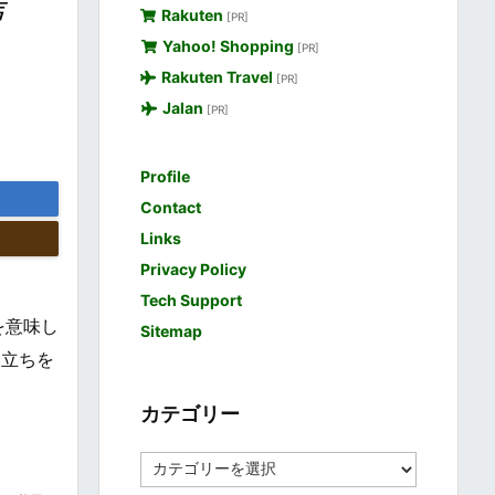
考
Rakuten
[PR]
Yahoo! Shopping
[PR]
Rakuten Travel
[PR]
Jalan
[PR]
Profile
Contact
Links
Privacy Policy
Tech Support
を意味し
Sitemap
り立ちを
カテゴリー
カ
テ