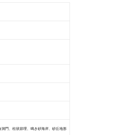
食洞門、柱状節理、鳴き砂海岸、砂丘地形