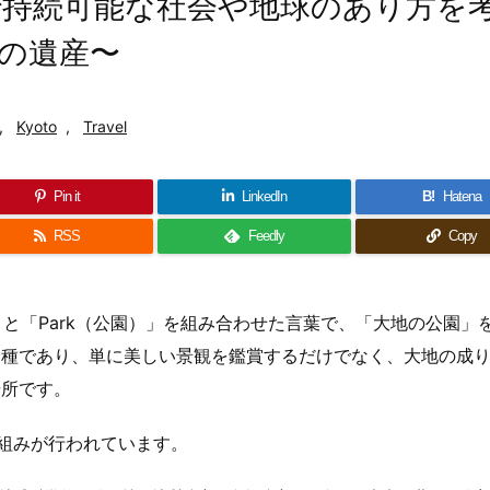
持続可能な社会や地球のあり方を
の遺産〜
,
Kyoto
,
Travel
Pin it
LinkedIn
B!
Hatena
RSS
Feedly
Copy
」と「Park（公園）」を組み合わせた言葉で、「大地の公園」
一種であり、単に美しい景観を鑑賞するだけでなく、大地の成
場所です。
組みが行われています。