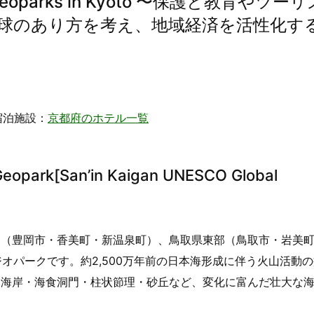
al Geoparks in Kyoto 〜保護と教育やツー
球のあり方を考え、地域経済を活性化す
宿泊施設：
京都府のホテル一覧
ark[San’in Kaigan UNESCO Global
部（豊岡市・香美町・新温泉町）、鳥取県東部（鳥取市・岩美
ジオパークです。約2,500万年前の日本海形成に伴う火山活動
ス海岸・海食洞門・柱状節理・砂丘など、変化に富んだ壮大な