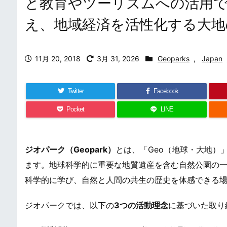
と教育やツーリズムへの活用で
え、地域経済を活性化する大地
11月 20, 2018
3月 31, 2026
Geoparks
,
Japan
Twitter
Facebook
Pocket
LINE
ジオパーク（Geopark）
とは、「Geo（地球・大地）
ます。地球科学的に重要な地質遺産を含む自然公園の
科学的に学び、自然と人間の共生の歴史を体感できる
ジオパークでは、以下の
3つの活動理念
に基づいた取り