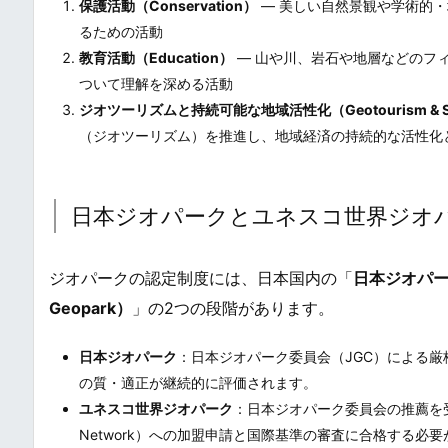
保護活動（Conservation）
― 美しい自然景観や学術的
るための活動
教育活動（Education）
― 山や川、岩石や地層などのフ
ついて理解を深める活動
ジオツーリズムと持続可能な地域活性化（Geotourism & Susta
（ジオツーリズム）を推進し、地域経済の持続的な活性化
日本ジオパークとユネスコ世界ジオ
ジオパークの認定制度には、日本国内の「
日本ジオパ
Geopark）
」の2つの段階があります。
日本ジオパーク
：日本ジオパーク委員会（JGC）による
の質・適正が継続的に評価されます。
ユネスコ世界ジオパーク
：日本ジオパーク委員会の推薦を受けた
Network）への加盟申請と国際基準の審査に合格する必