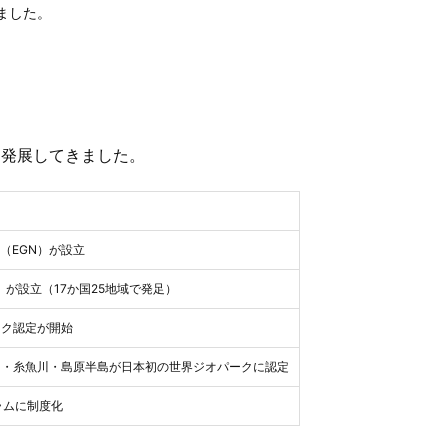
ました。
に発展してきました。
（EGN）が設立
）が設立（17か国25地域で発足）
ーク認定が開始
山・糸魚川・島原半島が日本初の世界ジオパークに認定
ラムに制度化