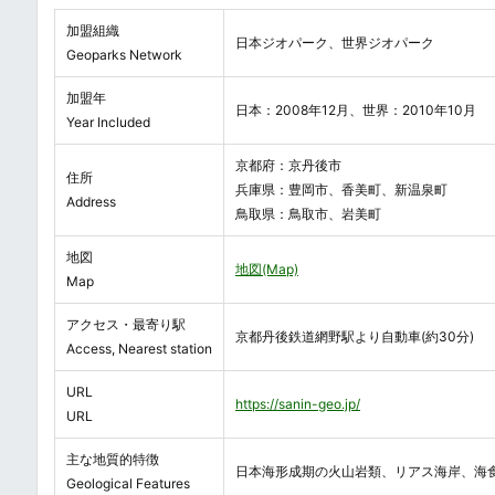
加盟組織
日本ジオパーク、世界ジオパーク
Geoparks Network
加盟年
日本：2008年12月、世界：2010年10月
Year Included
京都府：京丹後市
住所
兵庫県：豊岡市、香美町、新温泉町
Address
鳥取県：鳥取市、岩美町
地図
地図(Map)
Map
アクセス・最寄り駅
京都丹後鉄道網野駅より自動車(約30分)
Access, Nearest station
URL
https://sanin-geo.jp/
URL
主な地質的特徴
日本海形成期の火山岩類、リアス海岸、海
Geological Features