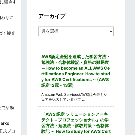
に継承す
ゴ
リ
ー
アーカイブ
関わりに
ア
づく観光
ー
カ
イ
ブ
AWS認定全冠を達成した学習方法・
勉強法・合格体験記・資格の難易度
～How to become an ALL AWS Ce
rtifications Engineer. How to stud
y for AWS Certifications.～ (AWS
認定12冠～13冠)
Amazon Web Services(AWS)は今最もシ
ェアを拡大しているパブ ...
査で活動
「AWS 認定 ソリューションアーキ
テクト – プロフェッショナル」の学
rks
習方法・勉強法・試験対策・合格体
正式プロ
験記 ～ How to study for AWS Cert