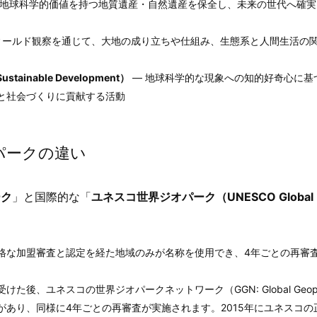
・地球科学的価値を持つ地質遺産・自然遺産を保全し、未来の世代へ確実
ィールド観察を通じて、大地の成り立ちや仕組み、生態系と人間生活の
inable Development）
― 地球科学的な現象への知的好奇心に基
と社会づくりに貢献する活動
パークの違い
ーク
」と国際的な「
ユネスコ世界ジオパーク（UNESCO Global
厳格な加盟審査と認定を経た地域のみが名称を使用でき、4年ごとの再審
後、ユネスコの世界ジオパークネットワーク（GGN: Global Geopa
要があり、同様に4年ごとの再審査が実施されます。2015年にユネスコの