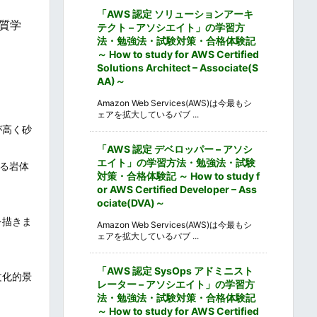
「AWS 認定 ソリューションアーキ
質学
テクト – アソシエイト」の学習方
法・勉強法・試験対策・合格体験記
～ How to study for AWS Certified
Solutions Architect – Associate(S
AA)～
Amazon Web Services(AWS)は今最もシ
ェアを拡大しているパブ ...
が高く砂
「AWS 認定 デベロッパー – アソシ
エイト」の学習方法・勉強法・試験
ある岩体
対策・合格体験記 ～ How to study f
or AWS Certified Developer – Ass
ociate(DVA)～
。
を描きま
Amazon Web Services(AWS)は今最もシ
ェアを拡大しているパブ ...
「AWS 認定 SysOps アドミニスト
文化的景
レーター – アソシエイト」の学習方
法・勉強法・試験対策・合格体験記
～ How to study for AWS Certified