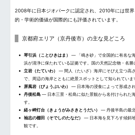
2008年に日本ジオパークに認定され、2010年には
的・学術的価値が国際的にも評価されています。
京都府エリア（京丹後市）の主な見どころ
琴引浜（ことひきはま）
― 「鳴き砂」で全国的に有名な
浜が清浄に保たれている証拠です。国の天然記念物・名勝
立岩（たていわ）
― 間人（たいざ）海岸にそびえ立つ高さ
で、周辺の海岸とともに絶景スポットとして知られていま
屏風岩（びょうぶいわ）
― 日本海の浸食によって形成さ
丹後松島
― 日本三景・松島に似た景観から名付けられた
す。
経ヶ岬灯台（きょうがみさきとうだい）
― 丹後半島の最
袖志の棚田（そでしのたなだ）
― 日本海を見下ろす傾斜
観です。