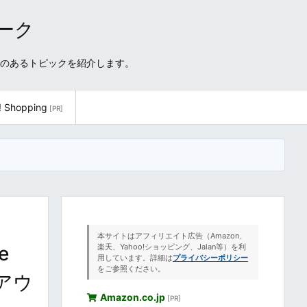
ワーク
性のあるトピックを紹介します。
! Shopping
[PR]
本サイトはアフィリエイト広告（Amazon、
e
楽天、Yahoo!ショッピング、Jalan等）を利
用しています。詳細は
プライバシーポリシー
をご参照ください。
のアウ
Amazon.co.jp
[PR]