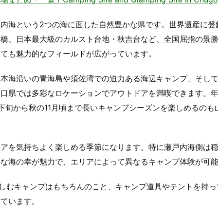
内海という2つの海に面した自然豊かな県です。世界遺産に登
大橋、日本最大級のカルスト台地・秋吉台など、全国屈指の景
っても魅力的なフィールドが広がっています。
日本海沿いの青海島や須佐湾での迫力ある海辺キャンプ、そし
山口県では多彩なロケーションでアウトドアを満喫できます。
下旬から秋の11月頃まで長いキャンプシーズンを楽しめるのも
ドアを気持ちよく楽しめる季節になります。特に瀬戸内海側は
鮮な海の幸が魅力で、エリアによって異なるキャンプ体験が可
と楽しむキャンプはもちろんのこと、キャンプ道具やテントを持っ
っています。