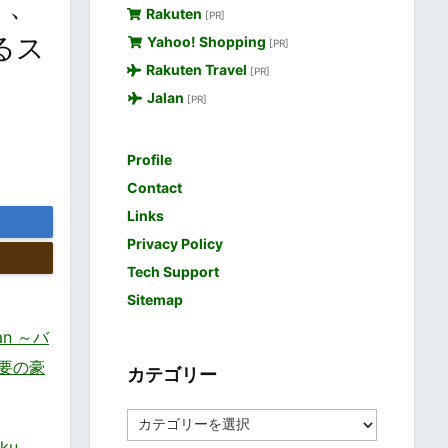
」、
Rakuten
[PR]
るス
Yahoo! Shopping
[PR]
Rakuten Travel
[PR]
Jalan
[PR]
Profile
Contact
Links
Privacy Policy
Tech Support
Sitemap
an ～バ
要の豪
カテゴリー
カ
テ
ku