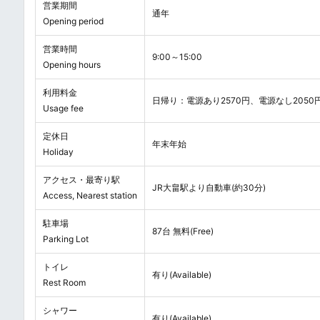
営業期間
通年
Opening period
営業時間
9:00～15:00
Opening hours
利用料金
日帰り：電源あり2570円、電源なし2050
Usage fee
定休日
年末年始
Holiday
アクセス・最寄り駅
JR大畠駅より自動車(約30分)
Access, Nearest station
駐車場
87台 無料(Free)
Parking Lot
トイレ
有り(Available)
Rest Room
シャワー
有り(Available)