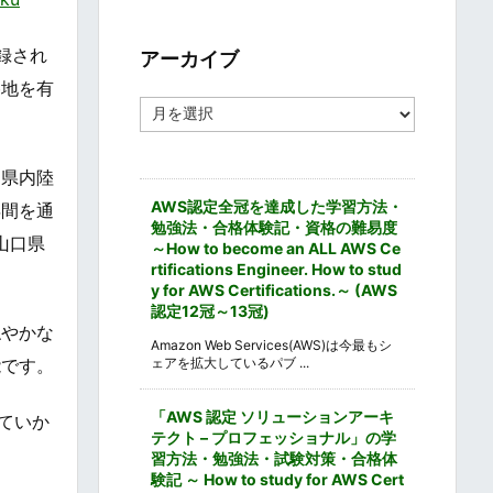
ゴ
リ
ー
録され
アーカイブ
勝地を有
ア
ー
カ
イ
て県内陸
ブ
AWS認定全冠を達成した学習方法・
年間を通
勉強法・合格体験記・資格の難易度
山口県
～How to become an ALL AWS Ce
rtifications Engineer. How to stud
y for AWS Certifications.～ (AWS
認定12冠～13冠)
穏やかな
Amazon Web Services(AWS)は今最もシ
ェアを拡大しているパブ ...
能です。
「AWS 認定 ソリューションアーキ
ていか
テクト – プロフェッショナル」の学
習方法・勉強法・試験対策・合格体
験記 ～ How to study for AWS Cert