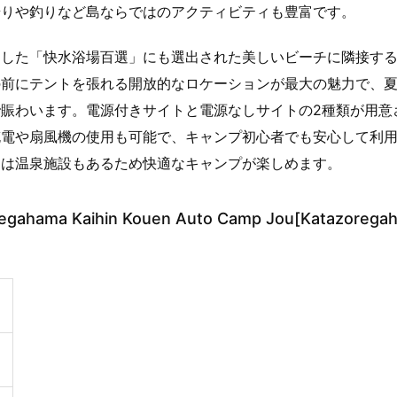
狩りや釣りなど島ならではのアクティビティも豊富です。
定した「快水浴場百選」にも選出された美しいビーチに隣接す
の前にテントを張れる開放的なロケーションが最大の魅力で、
賑わいます。電源付きサイトと電源なしサイトの2種類が用意
充電や扇風機の使用も可能で、キャンプ初心者でも安心して利
には温泉施設もあるため快適なキャンプが楽しめます。
a Kaihin Kouen Auto Camp Jou[Katazorega