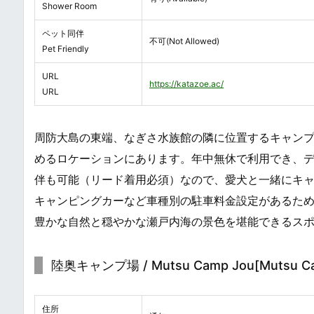
Shower Room
ペット同伴
不可(Not Allowed)
Pet Friendly
URL
https://katazoe.ac/
URL
周防大島の東端、なぎさ水族館の隣に位置するキャン
めるロケーションにあります。年中無休で利用でき、
伴も可能（リード着用必須）なので、愛犬と一緒にキ
キャンピングカーなど車種別の駐車料金設定があるた
豊かな自然と穏やかな瀬戸内海の景色を堪能できるス
陸奥キャンプ場 / Mutsu Camp Jou[Mutsu Ca
住所