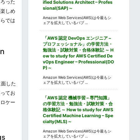
そろった
ified Solutions Architect – Profes
sional(SAP)～
を楽しめ
Amazon Web Services(AWS)は今最もシ
ならでは
ェアを拡大しているパブ ...
「AWS 認定 DevOps エンジニア –
プロフェッショナル」の学習方法・
n
勉強法・試験対策・合格体験記 ～ H
ow to study for AWS Certified De
vOps Engineer – Professional(DO
P)～
Amazon Web Services(AWS)は今最もシ
ェアを拡大しているパブ ...
に面した
整ってお
「AWS 認定 機械学習 – 専門知識」
なロケー
の学習方法・勉強法・試験対策・合
格体験記 ～ How to study for AWS
Certified Machine Learning – Spe
cialty(MLS)～
Amazon Web Services(AWS)は今最もシ
gs
ェアを拡大しているパブ ...