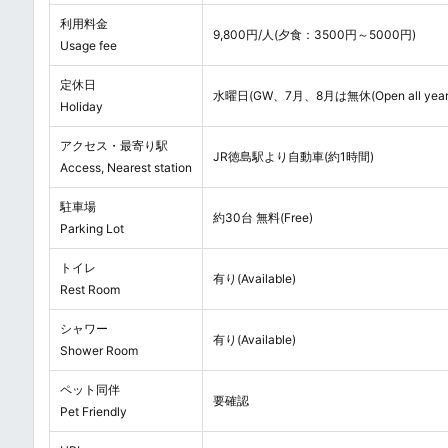
利用料金
9,800円/人(夕食：3500円～5000円)
Usage fee
定休日
水曜日(GW、7月、8月は無休(Open all year r
Holiday
アクセス・最寄り駅
JR徳島駅より自動車(約1時間)
Access, Nearest station
駐車場
約30台 無料(Free)
Parking Lot
トイレ
有り(Available)
Rest Room
シャワー
有り(Available)
Shower Room
ペット同伴
要確認
Pet Friendly