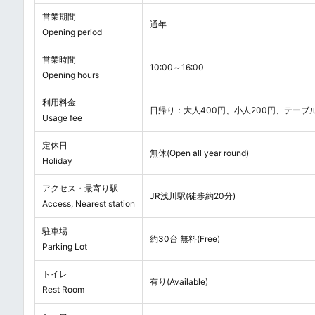
営業期間
通年
Opening period
営業時間
10:00～16:00
Opening hours
利用料金
日帰り：大人400円、小人200円、テーブル
Usage fee
定休日
無休(Open all year round)
Holiday
アクセス・最寄り駅
JR浅川駅(徒歩約20分)
Access, Nearest station
駐車場
約30台 無料(Free)
Parking Lot
トイレ
有り(Available)
Rest Room