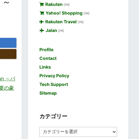
ド～
Rakuten
[PR]
Yahoo! Shopping
[PR]
Rakuten Travel
[PR]
Jalan
[PR]
Profile
Contact
Links
Privacy Policy
an ～バ
Tech Support
要の豪
Sitemap
カテゴリー
カ
テ