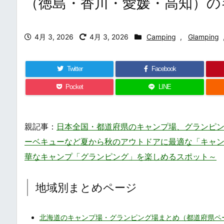
（徳島・香川・愛媛・高知）の
4月 3, 2026
4月 3, 2026
Camping
,
Glamping
Twitter
Facebook
Pocket
LINE
親記事：
日本全国・都道府県のキャンプ場、グランピング場まとめ・一覧
ーベキューなど夏から秋のアウトドアに最適な「キャン
華なキャンプ「グランピング」を楽しめるスポット～
地域別まとめページ
北海道のキャンプ場・グランピング場まとめ（都道府県ペ