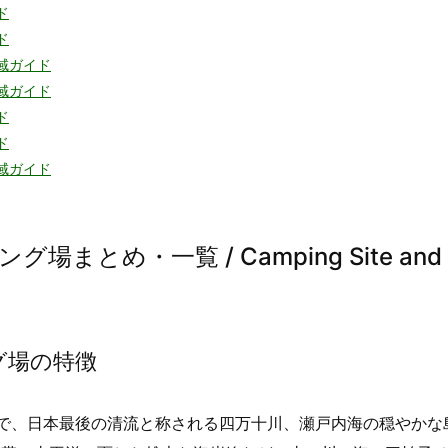
ド
ド
域ガイド
域ガイド
ド
ド
域ガイド
とめ・一覧 / Camping Site and
グ場の特徴
で、日本最後の清流と称される四万十川、瀬戸内海の穏やかな