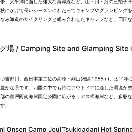
地帯、太平洋に面した雄大な海岸線など、山・川・海の三拍子
ら秋にかけて長いシーズンにわたってキャンプやグランピング
まなみ海道のサイクリングと組み合わせたキャンプなど、四国
ping Site and Glamping Site i
吉野川、西日本第二位の高峰・剣山(標高1,955m)、太平洋
然豊かな県です。四国の中でも特にアウトドアに適した環境が
南部の室戸阿南海岸国定公園に広がるリアス式海岸など、多彩
ます。
sen Camp Jou[Tsukigadani Hot Sprin