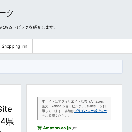
ワーク
性のあるトピックを紹介します。
! Shopping
[PR]
本サイトはアフィリエイト広告（Amazon、
te
楽天、Yahoo!ショッピング、Jalan等）を利
用しています。詳細は
プライバシーポリシー
をご参照ください。
国4県
Amazon.co.jp
[PR]