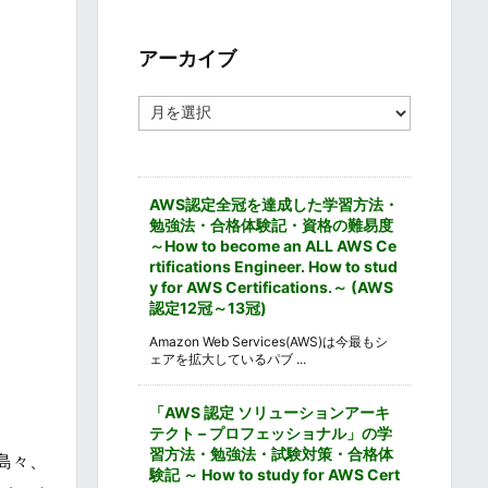
ゴ
リ
ー
アーカイブ
ア
ー
カ
イ
ブ
AWS認定全冠を達成した学習方法・
勉強法・合格体験記・資格の難易度
～How to become an ALL AWS Ce
rtifications Engineer. How to stud
y for AWS Certifications.～ (AWS
認定12冠～13冠)
Amazon Web Services(AWS)は今最もシ
ェアを拡大しているパブ ...
「AWS 認定 ソリューションアーキ
テクト – プロフェッショナル」の学
習方法・勉強法・試験対策・合格体
島々、
験記 ～ How to study for AWS Cert