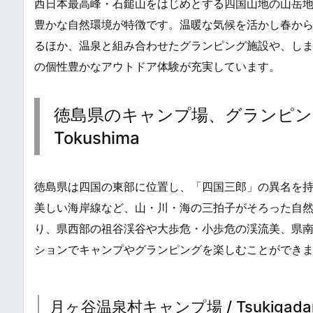
西日本最高峰・石鎚山をはじめとする四国山地の山岳
豊かな自然環境が特徴です。温暖な気候を活かし春か
るほか、温泉と組み合わせたグランピング施設や、し
の個性豊かなアウトドア体験が充実しています。
徳島県のキャンプ場、グランピング場 / Cam
Tokushima
徳島県は四国の東部に位置し、「四国三郎」の異名を持つ
美しい海岸線など、山・川・海の三拍子がそろった自
り、県西部の祖谷渓谷や大歩危・小歩危の渓流美、県
ションでキャンプやグランピングを楽しむことができ
月ヶ谷温泉村キャンプ場 / Tsukigadani On