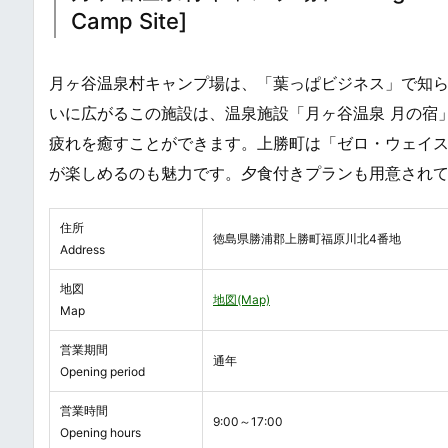
Camp Site]
月ヶ谷温泉村キャンプ場は、「葉っぱビジネス」で知
いに広がるこの施設は、温泉施設「月ヶ谷温泉 月の宿
疲れを癒すことができます。上勝町は「ゼロ・ウェイ
が楽しめるのも魅力です。夕食付きプランも用意され
住所
徳島県勝浦郡上勝町福原川北4番地
Address
地図
地図(Map)
Map
営業期間
通年
Opening period
営業時間
9:00～17:00
Opening hours