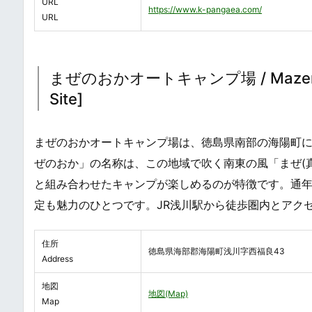
URL
https://www.k-pangaea.com/
URL
まぜのおかオートキャンプ場 / Mazenooka
Site]
まぜのおかオートキャンプ場は、徳島県南部の海陽町
ぜのおか」の名称は、この地域で吹く南東の風「まぜ(
と組み合わせたキャンプが楽しめるのが特徴です。通
定も魅力のひとつです。JR浅川駅から徒歩圏内とアク
住所
徳島県海部郡海陽町浅川字西福良43
Address
地図
地図(Map)
Map