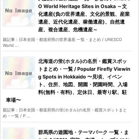
O World Heritage Sites in Osaka ～文
化遺産(負の世界遺産、文化的景観、産業
遺産、近代化遺産、稼働遺産)、自然遺
産、複合遺産、危機遺産～
親記事：日本全国・都道府県の世界遺産 一覧・まとめ / UNESCO
World ...
北海道の蛍(ホタル)の名所・鑑賞スポッ
トまとめ・一覧 / Popular Firefly Viewin
g Spots in Hokkaido 〜見頃、イベン
ト、住所、地図、開園・閉園時間、入場
料(無料・有料)、定休日、最寄り駅、駐
車場〜
親記事：日本全国・都道府県の蛍(ホタル)の名所・鑑賞スポットまと
め・一覧 / P ...
群馬県の遊園地・テーマパーク 一覧・ま