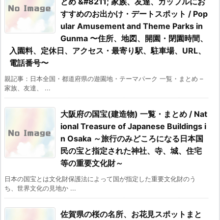
とめ &#8211; 家族、友達、カップルにお
すすめのお出かけ・デートスポット / Pop
ular Amusement and Theme Parks in
Gunma 〜住所、地図、開園・閉園時間、
入園料、定休日、アクセス・最寄り駅、駐車場、URL、
電話番号〜
親記事：日本全国・都道府県の遊園地・テーマパーク 一覧・まとめ –
家族、友達、 ...
大阪府の国宝(建造物) 一覧・まとめ / Nat
ional Treasure of Japanese Buildings i
n Osaka ～旅行のみどころになる日本国
民の宝と指定された神社、寺、城、住宅
等の重要文化財～
日本の国宝とは文化財保護法によって国が指定した重要文化財のう
ち、世界文化の見地か ...
佐賀県の桜の名所、お花見スポットまと