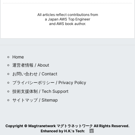
All articles reflect contributions from
a
Japan AWS Top Engineer
and
AWS book author
.
Home
運営者情報 / About
お問い合わせ / Contact
プライバシーポリシー / Privacy Policy
技術支援体制 / Tech Support
サイトマップ / Sitemap
Copyright ©
Magtranetwork マグトラネットワーク
All Rights Reserved.
Enhanced by
H.K.
's
Tech
: