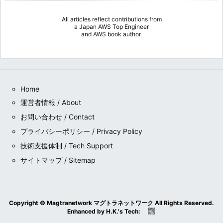
All articles reflect contributions from
a
Japan AWS Top Engineer
and
AWS book author
.
Home
運営者情報 / About
お問い合わせ / Contact
プライバシーポリシー / Privacy Policy
技術支援体制 / Tech Support
サイトマップ / Sitemap
Copyright ©
Magtranetwork マグトラネットワーク
All Rights Reserved.
Enhanced by
H.K.
's
Tech
: