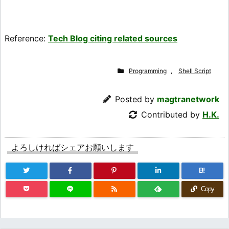
Reference:
Tech Blog citing related sources
Programming
,
Shell Script
Posted by
magtranetwork
Contributed by
H.K.
よろしければシェアお願いします
B!
Copy