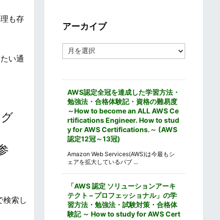
ゴ
リ
処理も存
ー
アーカイブ
ア
ー
りたい通
カ
イ
ブ
AWS認定全冠を達成した学習方法・
勉強法・合格体験記・資格の難易度
～How to become an ALL AWS Ce
ログ
rtifications Engineer. How to stud
y for AWS Certifications.～ (AWS
ロ
認定12冠～13冠)
参
Amazon Web Services(AWS)は今最もシ
ェアを拡大しているパブ ...
「AWS 認定 ソリューションアーキ
テクト – プロフェッショナル」の学
で検索し
習方法・勉強法・試験対策・合格体
験記 ～ How to study for AWS Cert