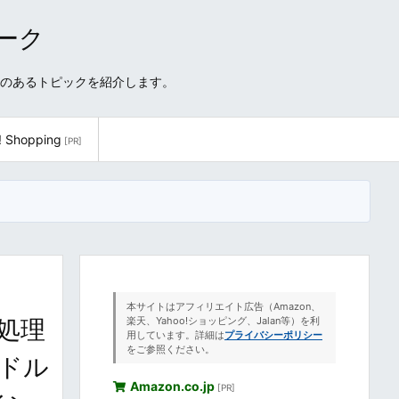
ワーク
性のあるトピックを紹介します。
! Shopping
[PR]
本サイトはアフィリエイト広告（Amazon、
処理
楽天、Yahoo!ショッピング、Jalan等）を利
用しています。詳細は
プライバシーポリシー
をご参照ください。
てドル
Amazon.co.jp
[PR]