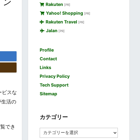
イン
Rakuten
[PR]
Yahoo! Shopping
[PR]
Rakuten Travel
[PR]
Jalan
[PR]
Profile
Contact
Links
Privacy Policy
Tech Support
サービスな
Sitemap
が生活の
カテゴリー
閲覧でき
カ
テ