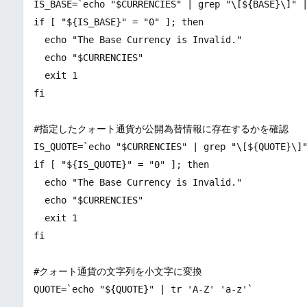
IS_BASE=`echo "$CURRENCIES" | grep "\[${BASE}\]" |
if [ "${IS_BASE}" = "0" ]; then

  echo "The Base Currency is Invalid."

  echo "$CURRENCIES"

  exit 1

fi

#指定したクォート通貨が公開為替情報に存在するかを確認

IS_QUOTE=`echo "$CURRENCIES" | grep "\[${QUOTE}\]"
if [ "${IS_QUOTE}" = "0" ]; then

  echo "The Base Currency is Invalid."

  echo "$CURRENCIES"

  exit 1

fi

#クォート通貨の文字列を小文字に変換

QUOTE=`echo "${QUOTE}" | tr 'A-Z' 'a-z'`
