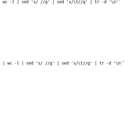
 wc -l | sed 's/ //g' | sed 's/\t//g' | tr -d '\n'`

 | wc -l | sed 's/ //g' | sed 's/\t//g' | tr -d '\n'`
