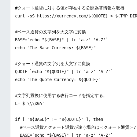
#クォート通貨に対する値が存在する公開為替情報を取得

curl -sS https://xurrency.com/${QUOTE} > ${TMP_DIR
#ベース通貨の文字列を大文字に変換

BASE=`echo "${BASE}" | tr 'a-z' 'A-Z'`

echo "The Base Currency: ${BASE}"

#クォート通貨の文字列を大文字に変換

QUOTE=`echo "${QUOTE}" | tr 'a-z' 'A-Z'`

echo "The Quote Currency: ${QUOTE}"

#文字列置換に使用する改行コードを指定する。

LF=$'\\\x0A'

if [ "${BASE}" != "${QUOTE}" ]; then

  #ベース通貨とクォート通貨が違う場合は＜クォート通貨＞
  BASE=`echo "${BASE}" | tr 'a-z' 'A-Z'`
