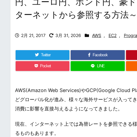
円、ユーロ円、ポンド円、豪
ターネットから参照する方法
2月 21, 2017
3月 31, 2026
AWS
,
EC2
,
Progr
Twitter
Facebook
Pocket
LINE
AWS(Amazon Web Services)やGCP(Googl
どグローバル化が進み、様々な海外サービスが入ってき
消費に影響を直接与えるようになってきました。
現在、インターネット上では為替レートを参照できる
るものもあります。