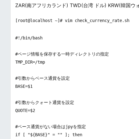
ZAR(南アフリカランド) TWD(台湾 ドル) KRW(韓国ウ
#!/bin/bash

#ページ情報を保存する一時ディレクトリの指定

TMP_DIR=/tmp

#引数からベース通貨を設定

BASE=$1

#引数からクォート通貨を設定

QUOTE=$2

#ベース通貨がない場合はjpyを指定

if [ "${BASE}" = "" ]; then
