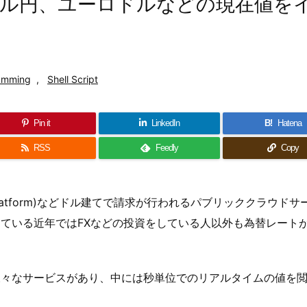
ドル円、ユーロドルなどの現在値を
～
amming
,
Shell Script
Pin it
LinkedIn
B!
Hatena
RSS
Feedly
Copy
e Cloud Platform)などドル建てで請求が行われるパブリッククラウド
ている近年ではFXなどの投資をしている人以外も為替レート
様々なサービスがあり、中には秒単位でのリアルタイムの値を