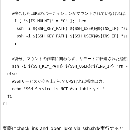
    #複合したLUKSのパーティションがマウントされていなければ
    if [ "${IS_MOUNT}" = "0" ]; then

      ssh -i ${SSH_KEY_PATH} ${SSH_USER}@${INS_IP} "sud
      ssh -i ${SSH_KEY_PATH} ${SSH_USER}@${INS_IP} "sud
    fi

    #復号、マウントの作業に関わらず、リモートに転送された秘密
    ssh -i ${SSH_KEY_PATH} ${SSH_USER}@${INS_IP} "rm -f
  else

    #SSHサービスが立ち上がっていなければ標準出力。

    echo "SSH Service is NOT Available yet."

  fi

fi

実際にcheck_ins_and_open_luks_via_ssh.shを実行すると