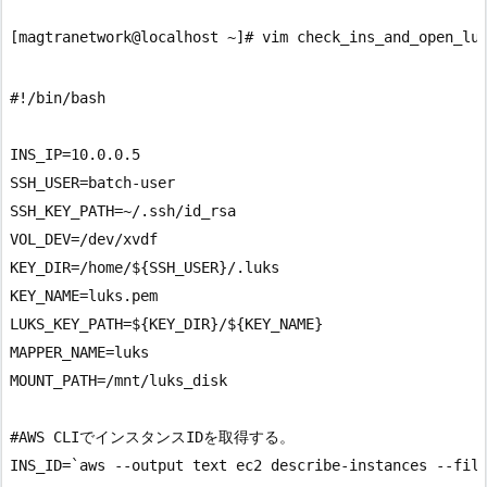
#!/bin/bash

INS_IP=10.0.0.5

SSH_USER=batch-user

SSH_KEY_PATH=~/.ssh/id_rsa

VOL_DEV=/dev/xvdf

KEY_DIR=/home/${SSH_USER}/.luks

KEY_NAME=luks.pem

LUKS_KEY_PATH=${KEY_DIR}/${KEY_NAME}

MAPPER_NAME=luks

MOUNT_PATH=/mnt/luks_disk

#AWS CLIでインスタンスIDを取得する。

INS_ID=`aws --output text ec2 describe-instances --filt