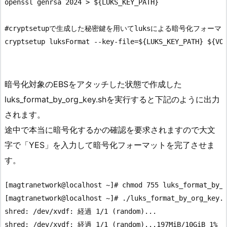
openssl genrsa 2024 > ${LUKS_KEY_PATH}

#cryptsetupで生成した秘密鍵を用いてluksによる暗号化フォーマ
cryptsetup luksFormat --key-file=${LUKS_KEY_PATH} ${VOL
暗号化対象のEBSをアタッチした状態で作成した
luks_format_by_org_key.shを実行すると下記のように出力
されます。
途中で本当に暗号化するかの確認を要求されますので大文
字で「YES」を入力して暗号化フォーマットを完了させま
す。
[magtranetwork@localhost ~]# chmod 755 luks_format_by_o
[magtranetwork@localhost ~]# ./luks_format_by_org_key.s
shred: /dev/xvdf: 経過 1/1 (random)...

shred: /dev/xvdf: 経過 1/1 (random)...197MiB/10GiB 1%
