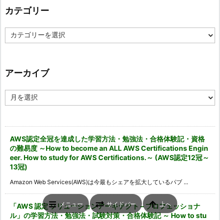
カテゴリー
カ
テ
ゴ
リ
ー
アーカイブ
ア
ー
カ
イ
ブ
AWS認定全冠を達成した学習方法・勉強法・合格体験記・資格
の難易度 ～How to become an ALL AWS Certifications Engin
eer. How to study for AWS Certifications.～ (AWS認定12冠～
13冠)
Amazon Web Services(AWS)は今最もシェアを拡大しているパブ ...
メニュー
サイドバー
上へ
「AWS 認定 ソリューションアーキテクト – プロフェッショナ
ル」の学習方法・勉強法・試験対策・合格体験記 ～ How to stu