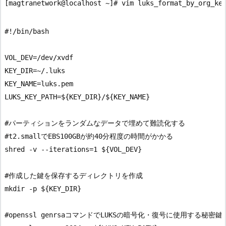
#!/bin/bash

VOL_DEV=/dev/xvdf

KEY_DIR=~/.luks

KEY_NAME=luks.pem

LUKS_KEY_PATH=${KEY_DIR}/${KEY_NAME}

#パーティションをランダムなデータで埋めて難読化する

#t2.smallでEBS100GBが約40分程度の時間がかかる

shred -v --iterations=1 ${VOL_DEV}

#作成した鍵を保存するディレクトリを作成

mkdir -p ${KEY_DIR}

#openssl genrsaコマンドでLUKSの暗号化・復号に使用する秘密鍵