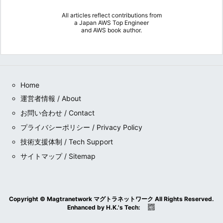
All articles reflect contributions from
a
Japan AWS Top Engineer
and
AWS book author
.
Home
運営者情報 / About
お問い合わせ / Contact
プライバシーポリシー / Privacy Policy
技術支援体制 / Tech Support
サイトマップ / Sitemap
Copyright ©
Magtranetwork マグトラネットワーク
All Rights Reserved.
Enhanced by
H.K.
's
Tech
: