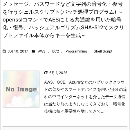
メッセージ、パスワードなど文字列の暗号化・復号
を行うシェルスクリプト(バッチ処理プログラム) ～
opensslコマンドでAESによる共通鍵を用いた暗号
化・復号、ハッシュアルゴリズムSHA-512でスクリ
プトファイル本体からキーを生成～
3月 10, 2017
AWS
,
EC2
,
Programming
,
Shell Script
6月 1, 2026
AWS、GCE、Azureなどのパブリッククラウ
ドの普及やスマートデバイスを用いたIoTの流
れの中でインターネットを介したデータ通信
は当たり前のようになってきており、暗号化
技術は益々重要性を増してきて...