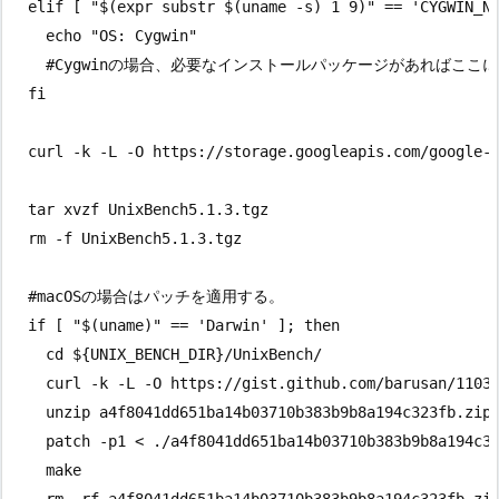
  elif [ "$(expr substr $(uname -s) 1 9)" == 'CYGWIN_NT
    echo "OS: Cygwin"

    #Cygwinの場合、必要なインストールパッケージがあればここに
  fi

  curl -k -L -O https://storage.googleapis.com/google-c
  tar xvzf UnixBench5.1.3.tgz

  rm -f UnixBench5.1.3.tgz

  #macOSの場合はパッチを適用する。

  if [ "$(uname)" == 'Darwin' ]; then

    cd ${UNIX_BENCH_DIR}/UnixBench/

    curl -k -L -O https://gist.github.com/barusan/11033
    unzip a4f8041dd651ba14b03710b383b9b8a194c323fb.zip

    patch -p1 < ./a4f8041dd651ba14b03710b383b9b8a194c32
    make
