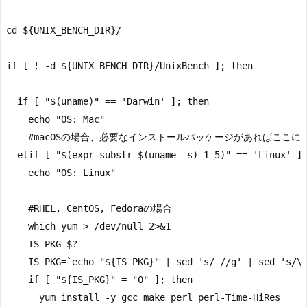
cd ${UNIX_BENCH_DIR}/

if [ ! -d ${UNIX_BENCH_DIR}/UnixBench ]; then

  if [ "$(uname)" == 'Darwin' ]; then

    echo "OS: Mac"

    #macOSの場合、必要なインストールパッケージがあればここに
  elif [ "$(expr substr $(uname -s) 1 5)" == 'Linux' ];
    echo "OS: Linux"

    #RHEL, CentOS, Fedoraの場合

    which yum > /dev/null 2>&1

    IS_PKG=$?

    IS_PKG=`echo "${IS_PKG}" | sed 's/ //g' | sed 's/\t
    if [ "${IS_PKG}" = "0" ]; then

      yum install -y gcc make perl perl-Time-HiRes
