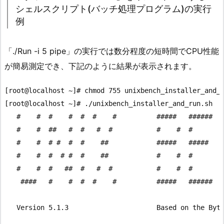
シェルスクリプト(バッチ処理プログラム)の実行
例
「./Run -i 5 pipe」の実行では数分程度の短時間でCPU性能
が簡易測定でき、下記のように結果が表示されます。
[root@localhost ~]# chmod 755 unixbench_installer_and_r
[root@localhost ~]# ./unixbench_installer_and_run.sh

   #    #  #    #  #  #    #          #####   ######  #
   #    #  ##   #  #   #  #           #    #  #       #
   #    #  # #  #  #    ##            #####   #####   #
   #    #  #  # #  #    ##            #    #  #       #
   #    #  #   ##  #   #  #           #    #  #       #
    ####   #    #  #  #    #          #####   ######  #
   Version 5.1.3                      Based on the Byte