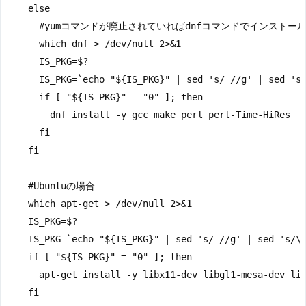
    else

      #yumコマンドが廃止されていればdnfコマンドでインストール
      which dnf > /dev/null 2>&1

      IS_PKG=$?

      IS_PKG=`echo "${IS_PKG}" | sed 's/ //g' | sed 's/
      if [ "${IS_PKG}" = "0" ]; then

        dnf install -y gcc make perl perl-Time-HiRes

      fi

    fi

    #Ubuntuの場合

    which apt-get > /dev/null 2>&1

    IS_PKG=$?

    IS_PKG=`echo "${IS_PKG}" | sed 's/ //g' | sed 's/\t
    if [ "${IS_PKG}" = "0" ]; then

      apt-get install -y libx11-dev libgl1-mesa-dev lib
    fi
