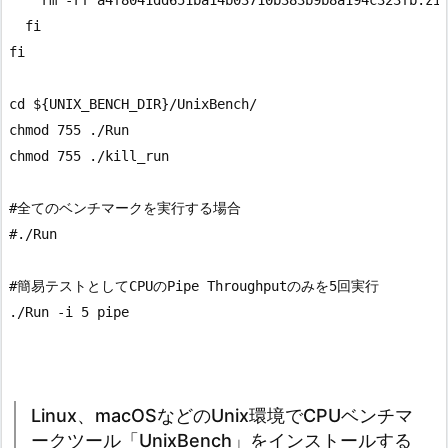
    rm -rf a4f8041dd651ba14b03710b383b9b8a194c323fb.zip
  fi

fi

cd ${UNIX_BENCH_DIR}/UnixBench/

chmod 755 ./Run

chmod 755 ./kill_run

#全てのベンチマークを実行する場合

#./Run

#簡易テストとしてCPUのPipe Throughputのみを5回実行

./Run -i 5 pipe

Linux、macOSなどのUnix環境でCPUベンチマ
ークツール「UnixBench」をインストールする