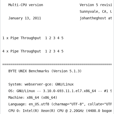
   Multi-CPU version                  Version 5 revisio
                                      Sunnyvale, CA, US
   January 13, 2011                   johantheghost at 
1 x Pipe Throughput  1 2 3 4 5

4 x Pipe Throughput  1 2 3 4 5

=======================================================
   BYTE UNIX Benchmarks (Version 5.1.3)

   System: webserver-gce: GNU/Linux

   OS: GNU/Linux -- 3.10.0-693.11.1.el7.x86_64 -- #1 SM
   Machine: x86_64 (x86_64)

   Language: en_US.utf8 (charmap="UTF-8", collate="UTF-
   CPU 0: Intel(R) Xeon(R) CPU @ 2.20GHz (4400.0 bogomi