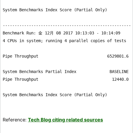
                                                       
System Benchmarks Index Score (Partial Only)           
-------------------------------------------------------
Benchmark Run: 金 12月 08 2017 10:13:03 - 10:14:09

4 CPUs in system; running 4 parallel copies of tests

Pipe Throughput                             6529801.6 l
System Benchmarks Partial Index              BASELINE  
Pipe Throughput                               12440.0  
                                                       
System Benchmarks Index Score (Partial Only)           
Reference:
Tech Blog citing related sources