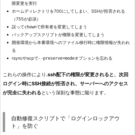
限変更を実行
ホームディレクトリを700にしてしまい、SSHが拒否される
（755が必須）
誤って
で所有者を変更してしまう
chown
バックアップスクリプトが権限を変更してしまう
開発環境から本番環境へのファイル移行時に権限情報が失われ
る
rsyncやscpで
オプションを忘れる
--preserve=mode
これらの操作により
.ssh配下の権限が変更されると、次回
ログイン時にSSH接続が拒否され、サーバーへのアクセス
が完全に失われる
という深刻な事態に陥ります。
自動修復スクリプトで「ログインロックアウ
ト」を防ぐ