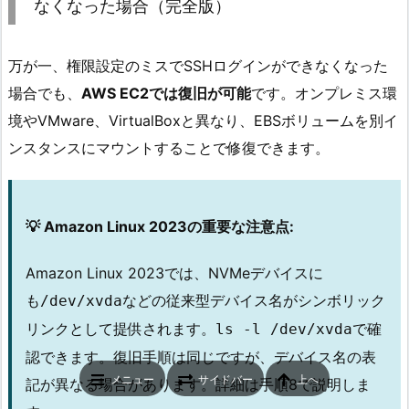
なくなった場合（完全版）
万が一、権限設定のミスでSSHログインができなくなった
場合でも、
AWS EC2では復旧が可能
です。オンプレミス環
境やVMware、VirtualBoxと異なり、EBSボリュームを別イ
ンスタンスにマウントすることで修復できます。
💡 Amazon Linux 2023の重要な注意点:
Amazon Linux 2023では、NVMeデバイスに
も
などの従来型デバイス名がシンボリック
/dev/xvda
リンクとして提供されます。
で確
ls -l /dev/xvda
認できます。復旧手順は同じですが、デバイス名の表
メニュー
サイドバー
上へ
記が異なる場合があります。詳細は手順8で説明しま