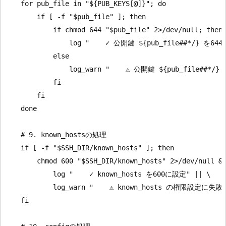
    for pub_file in "${PUB_KEYS[@]}"; do

        if [ -f "$pub_file" ]; then

            if chmod 644 "$pub_file" 2>/dev/null; then

                log "    ✓ 公開鍵 ${pub_file##*/} を644
            else

                log_warn "    ⚠ 公開鍵 ${pub_file##*
            fi

        fi

    done

    # 9. known_hostsの処理

    if [ -f "$SSH_DIR/known_hosts" ]; then

        chmod 600 "$SSH_DIR/known_hosts" 2>/dev/null &&
            log "    ✓ known_hosts を600に設定" || \

            log_warn "    ⚠ known_hosts の権限設定に失敗"
    fi
