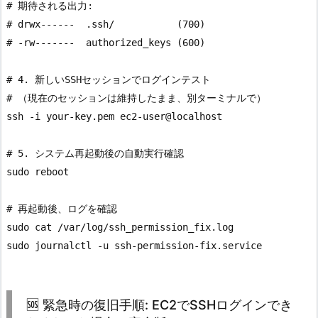
# 期待される出力:

# drwx------  .ssh/           (700)

# -rw-------  authorized_keys (600)

# 4. 新しいSSHセッションでログインテスト

# （現在のセッションは維持したまま、別ターミナルで）

ssh -i your-key.pem ec2-user@localhost

# 5. システム再起動後の自動実行確認

sudo reboot

# 再起動後、ログを確認

sudo cat /var/log/ssh_permission_fix.log

🆘 緊急時の復旧手順: EC2でSSHログインでき