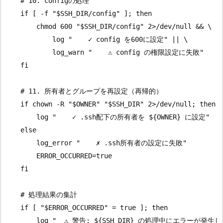
    # 10. configの処理

    if [ -f "$SSH_DIR/config" ]; then

        chmod 600 "$SSH_DIR/config" 2>/dev/null && \

            log "    ✓ config を600に設定" || \

            log_warn "    ⚠ config の権限設定に失敗"

    fi

    # 11. 所有者とグループを再設定（再帰的）

    if chown -R "$OWNER" "$SSH_DIR" 2>/dev/null; then

        log "    ✓ .ssh配下の所有者を ${OWNER} に設定"

    else

        log_error "    ✗ .ssh所有者の設定に失敗"

        ERROR_OCCURRED=true

    fi

    # 処理結果の集計

    if [ "$ERROR_OCCURRED" = true ]; then

        log "  ⚠ 警告: ${SSH_DIR} の処理中にエラーが発生し