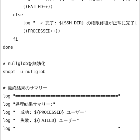
        ((FAILED++))

    else

        log "  ✓ 完了: ${SSH_DIR} の権限修復が正常に完了し
        ((PROCESSED++))

    fi

done

# nullglobを無効化

shopt -u nullglob

# 最終結果のサマリー

log "========================================="

log "処理結果サマリー:"

log "  成功: ${PROCESSED} ユーザー"

log "  失敗: ${FAILED} ユーザー"

log "========================================="
