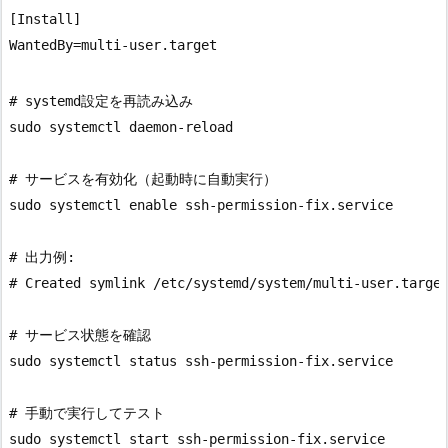
[Install]

# systemd設定を再読み込み

sudo systemctl daemon-reload

# サービスを有効化（起動時に自動実行）

sudo systemctl enable ssh-permission-fix.service

# 出力例:

# Created symlink /etc/systemd/system/multi-user.target
# サービス状態を確認

sudo systemctl status ssh-permission-fix.service

# 手動で実行してテスト

sudo systemctl start ssh-permission-fix.service
