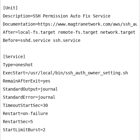
[Unit]

Description=SSH Permission Auto Fix Service

Documentation=https://www.magtranetwork.com/aws/ssh_aut
After=local-fs.target remote-fs.target network.target

Before=sshd.service ssh.service

[Service]

Type=oneshot

ExecStart=/usr/local/bin/ssh_auth_owner_setting.sh

RemainAfterExit=yes

StandardOutput=journal

StandardError=journal

TimeoutStartSec=30

Restart=on-failure

RestartSec=5

StartLimitBurst=2
