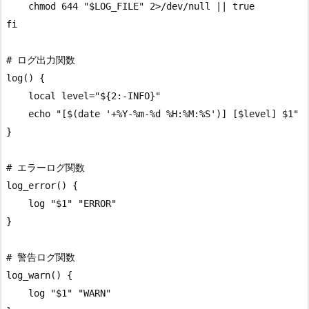
    chmod 644 "$LOG_FILE" 2>/dev/null || true

fi

# ログ出力関数

log() {

    local level="${2:-INFO}"

    echo "[$(date '+%Y-%m-%d %H:%M:%S')] [$level] $1" |
}

# エラーログ関数

log_error() {

    log "$1" "ERROR"

}

# 警告ログ関数

log_warn() {

    log "$1" "WARN"
