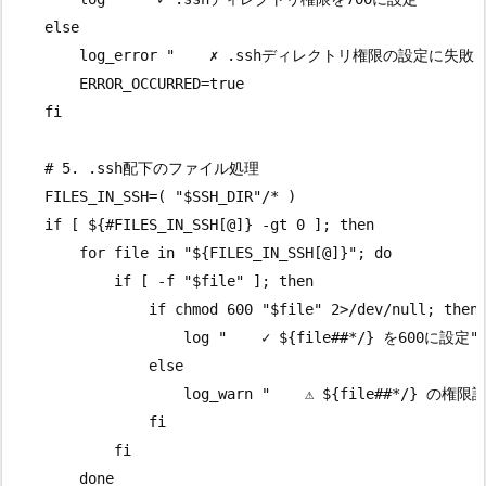
    else

        log_error "    ✗ .sshディレクトリ権限の設定に失敗"

        ERROR_OCCURRED=true

    fi

    # 5. .ssh配下のファイル処理

    FILES_IN_SSH=( "$SSH_DIR"/* )

    if [ ${#FILES_IN_SSH[@]} -gt 0 ]; then

        for file in "${FILES_IN_SSH[@]}"; do

            if [ -f "$file" ]; then

                if chmod 600 "$file" 2>/dev/null; then

                    log "    ✓ ${file##*/} を600に設定"

                else

                    log_warn "    ⚠ ${file##*/} の権
                fi

            fi

        done
