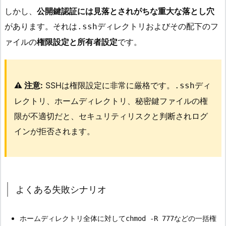
しかし、
公開鍵認証には見落とされがちな重大な落とし穴
があります。それは
ディレクトリおよびその配下のフ
.ssh
ァイルの
権限設定と所有者設定
です。
⚠️ 注意:
SSHは権限設定に非常に厳格です。
ディ
.ssh
レクトリ、ホームディレクトリ、秘密鍵ファイルの権
限が不適切だと、セキュリティリスクと判断されログ
インが拒否されます。
よくある失敗シナリオ
ホームディレクトリ全体に対して
などの一括権
chmod -R 777