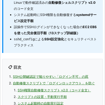
Linuxで動作確認済みの
自動修復シェルスクリプト v2.0
のコード全文
システム起動時にSSH権限を自動修復する
systemdサー
ビス設定手順
誤操作でSSHログインができなくなった場合の
EC2 EBS
を使った完全復旧手順（13ステップ詳細版）
による
SSH設定強化
とセキュリティベスト
sshd_config
プラクティス
📋 目次
SSH公開鍵認証で陥りやすい「ログイン不可」の罠
自動修復スクリプトで「ログインロックアウト」を防ぐ
SSH権限自動修復スクリプト v2.0（コード全文）
スクリプトの設置・手動実行手順
システム起動時の自動実行設定