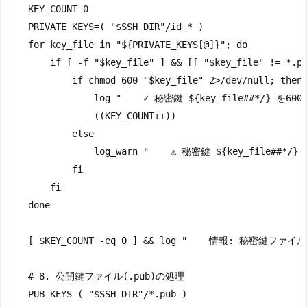
    KEY_COUNT=0

    PRIVATE_KEYS=( "$SSH_DIR"/id_* )

    for key_file in "${PRIVATE_KEYS[@]}"; do

        if [ -f "$key_file" ] && [[ "$key_file" != *.pu
            if chmod 600 "$key_file" 2>/dev/null; then

                log "    ✓ 秘密鍵 ${key_file##*/} を600
                ((KEY_COUNT++))

            else

                log_warn "    ⚠ 秘密鍵 ${key_file##*
            fi

        fi

    done

    [ $KEY_COUNT -eq 0 ] && log "    情報: 秘密鍵フ
    # 8. 公開鍵ファイル(.pub)の処理

    PUB_KEYS=( "$SSH_DIR"/*.pub )
