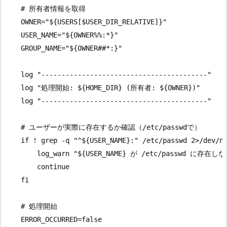
    # 所有者情報を取得

    OWNER="${USERS[$USER_DIR_RELATIVE]}"

    USER_NAME="${OWNER%%:*}"

    GROUP_NAME="${OWNER##*:}"

    log "-----------------------------------------"

    log "処理開始: ${HOME_DIR} (所有者: ${OWNER})"

    log "-----------------------------------------"

    # ユーザーが実際に存在するか確認（/etc/passwdで）

    if ! grep -q "^${USER_NAME}:" /etc/passwd 2>/dev/nu
        log_warn "${USER_NAME} が /etc/passwd に
        continue

    fi

    # 処理開始

    ERROR_OCCURRED=false
