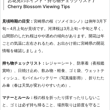
お花見のポイント・持ち物チェックリスト /
Cherry Blossom Viewing Tips
見頃時期の目安：
宮崎県の桜（ソメイヨシノ）は例年3月下
旬～4月上旬が見頃です。河津桜は3月上旬～中旬と早く、
山間部のしだれ桜はやや遅めの傾向があります。開花は年
ごとの気温に左右されるため、お出かけ前に宮崎県の開花
情報を確認しましょう。
持ち物チェックリスト：
レジャーシート、防寒着（夜桜鑑
賞時）、日焼け止め、飲み物・軽食、ゴミ袋、ウェットテ
ィッシュ、モバイルバッテリー（写真撮影用）、折りたた
み傘（春は天気が変わりやすいため）。
マナーとルール：
桜の枝を折ったり揺すったりしないこ
と、ゴミは必ず持ち帰ること、場所取りは節度を守るこ