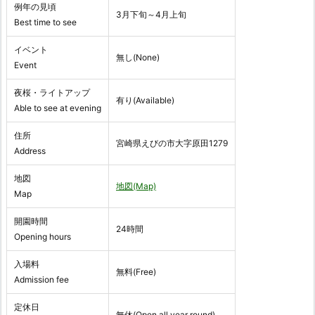
例年の見頃
3月下旬～4月上旬
Best time to see
イベント
無し(None)
Event
夜桜・ライトアップ
有り(Available)
Able to see at evening
住所
宮崎県えびの市大字原田1279
Address
地図
地図(Map)
Map
開園時間
24時間
Opening hours
入場料
無料(Free)
Admission fee
定休日
無休(Open all year round)