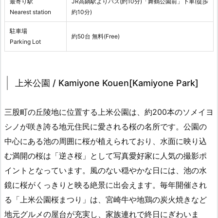
最寄り駅
JR高鍋駅よりバス(約10分)「舞鶴公園前」下車(徒歩
Nearest station
約10分)
駐車場
約50台 無料(Free)
Parking Lot
上米公園 / Kamiyone Kouen[Kamiyone Park]
三股町の丘陵地に位置する上米公園は、約200本のソメイヨ
シノが咲き誇る地元住民に愛される桜の名所です。公園の
中心にある池の周囲に桜が植えられており、水面に映り込
む満開の桜は「逆さ桜」として写真愛好家に人気の撮影ポ
イントとなっています。風のない穏やかな日には、池の水
鏡に桜がくっきりと映る絶景に出会えます。毎年開催され
る「上米公園桜まつり」は、宮崎牛や地鶏の炭火焼きなど
地元グルメの屋台が充実し、家族連れで終日にぎわいま