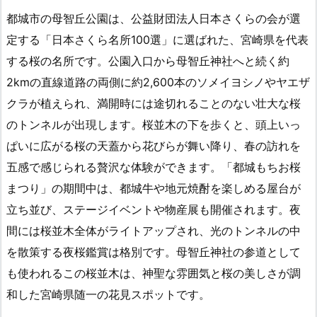
都城市の母智丘公園は、公益財団法人日本さくらの会が選
定する「日本さくら名所100選」に選ばれた、宮崎県を代表
する桜の名所です。公園入口から母智丘神社へと続く約
2kmの直線道路の両側に約2,600本のソメイヨシノやヤエザ
クラが植えられ、満開時には途切れることのない壮大な桜
のトンネルが出現します。桜並木の下を歩くと、頭上いっ
ぱいに広がる桜の天蓋から花びらが舞い降り、春の訪れを
五感で感じられる贅沢な体験ができます。「都城もちお桜
まつり」の期間中は、都城牛や地元焼酎を楽しめる屋台が
立ち並び、ステージイベントや物産展も開催されます。夜
間には桜並木全体がライトアップされ、光のトンネルの中
を散策する夜桜鑑賞は格別です。母智丘神社の参道として
も使われるこの桜並木は、神聖な雰囲気と桜の美しさが調
和した宮崎県随一の花見スポットです。