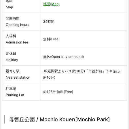
地図
地図(Map)
Map
開園時間
24時間
Opening hours
入場料
無料(Free)
Admission fee
定休日
無休(Open all year round)
Holiday
最寄り駅
JR延岡駅よりバス(約10分)「市役所前」下車(徒歩
Nearest station
約10分)
駐車場
約125台 無料(Free)
Parking Lot
母智丘公園 / Mochio Kouen[Mochio Park]