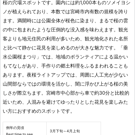
桜の穴場スポットです。園内には約1,000本ものソメイヨシ
ノが植えられており、本数では宮崎市内有数の規模を誇り
ます。満開時には公園全体が桜色に染まり、まるで桜の雲
の中に包まれたような圧倒的な没入感を味わえます。観光
客よりも地元住民の利用が多いため、観光地化された名所
と比べて静かに花見を楽しめるのが大きな魅力です。「垂
水公園桜まつり」では、地域のボランティアによる温かい
もてなしがあり、手作りの郷土料理をふるまわれることも
あります。夜桜ライトアップでは、周囲に人工光が少ない
山間部ならではの環境を活かし、闇に浮かび上がる桜の美
しさが際立ちます。宮崎市中心部から車で約30分と比較的
近いため、人混みを避けてゆったりとした花見を楽しみた
い方におすすめのスポットです。
例年の見頃
3月下旬～4月上旬
Best time to see