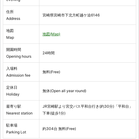
住所
宮崎県宮崎市下北方町越ケ迫6146
Address
地図
地図(Map)
Map
開園時間
24時間
Opening hours
入場料
無料(Free)
Admission fee
定休日
無休(Open all year round)
Holiday
最寄り駅
JR宮崎駅より宮交バス平和台行き(約30分)「平和台」
Nearest station
下車(徒歩1分)
駐車場
約304台 無料(Free)
Parking Lot