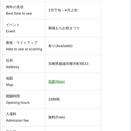
例年の見頃
3月下旬～4月上旬
Best time to see
イベント
都城もちお桜まつり
Event
夜桜・ライトアップ
有り(Available)
Able to see at evening
住所
宮崎県都城市横市町6633
Address
地図
地図(Map)
Map
開園時間
24時間
Opening hours
入場料
無料(Free)
Admission fee