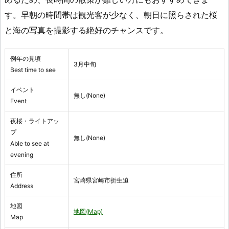
す。早朝の時間帯は観光客が少なく、朝日に照らされた桜
と海の写真を撮影する絶好のチャンスです。
例年の見頃
3月中旬
Best time to see
イベント
無し(None)
Event
夜桜・ライトアッ
プ
無し(None)
Able to see at
evening
住所
宮崎県宮崎市折生迫
Address
地図
地図(Map)
Map