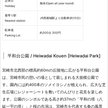
定休日
無休(Open all year round)
Holiday
最寄り駅
JR西都城駅より自動車(約10分)
Nearest station
駐車場
約300台 300円
Parking Lot
平和台公園 / Heiwadai Kouen [Heiwadai Park]
宮崎市北西部の標高約60mの丘陵地に広がる平和台公園
は、宮崎市民の憩いの場として親しまれる大規模公園で
す。園内には約400本のソメイヨシノが植えられ、広大な芝
生広場にレジャーシートを敷いてのんびりと花見を楽しめ
ます。公園のシンボルである高さ約37mの「平和の塔（八
紘一宇の塔）」と桜の共演は、宮崎市を代表する春の風景