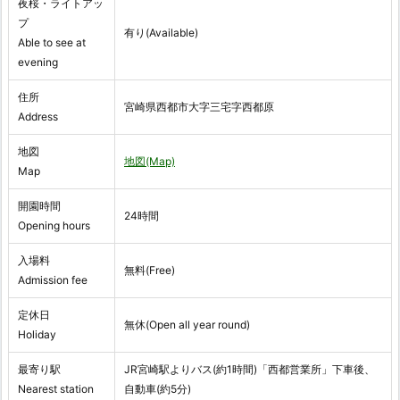
夜桜・ライトアッ
プ
有り(Available)
Able to see at
evening
住所
宮崎県西都市大字三宅字西都原
Address
地図
地図(Map)
Map
開園時間
24時間
Opening hours
入場料
無料(Free)
Admission fee
定休日
無休(Open all year round)
Holiday
最寄り駅
JR宮崎駅よりバス(約1時間)「西都営業所」下車後、
Nearest station
自動車(約5分)