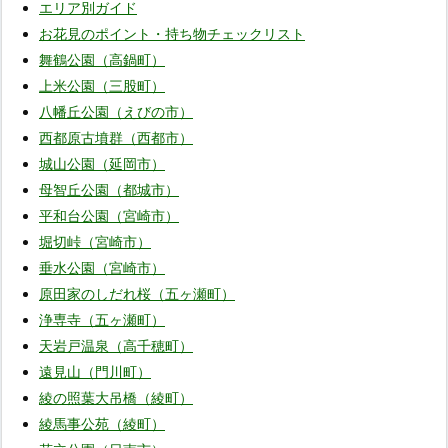
エリア別ガイド
お花見のポイント・持ち物チェックリスト
舞鶴公園（高鍋町）
上米公園（三股町）
八幡丘公園（えびの市）
西都原古墳群（西都市）
城山公園（延岡市）
母智丘公園（都城市）
平和台公園（宮崎市）
堀切峠（宮崎市）
垂水公園（宮崎市）
原田家のしだれ桜（五ヶ瀬町）
浄専寺（五ヶ瀬町）
天岩戸温泉（高千穂町）
遠見山（門川町）
綾の照葉大吊橋（綾町）
綾馬事公苑（綾町）