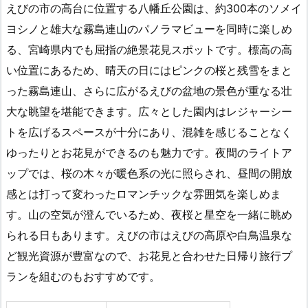
えびの市の高台に位置する八幡丘公園は、約300本のソメイ
ヨシノと雄大な霧島連山のパノラマビューを同時に楽しめ
る、宮崎県内でも屈指の絶景花見スポットです。標高の高
い位置にあるため、晴天の日にはピンクの桜と残雪をまと
った霧島連山、さらに広がるえびの盆地の景色が重なる壮
大な眺望を堪能できます。広々とした園内はレジャーシー
トを広げるスペースが十分にあり、混雑を感じることなく
ゆったりとお花見ができるのも魅力です。夜間のライトア
ップでは、桜の木々が暖色系の光に照らされ、昼間の開放
感とは打って変わったロマンチックな雰囲気を楽しめま
す。山の空気が澄んでいるため、夜桜と星空を一緒に眺め
られる日もあります。えびの市はえびの高原や白鳥温泉な
ど観光資源が豊富なので、お花見と合わせた日帰り旅行プ
ランを組むのもおすすめです。