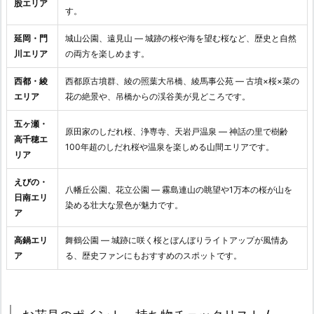
股エリア
す。
延岡・門
城山公園、遠見山 ― 城跡の桜や海を望む桜など、歴史と自然
川エリア
の両方を楽しめます。
西都・綾
西都原古墳群、綾の照葉大吊橋、綾馬事公苑 ― 古墳×桜×菜の
エリア
花の絶景や、吊橋からの渓谷美が見どころです。
五ヶ瀬・
原田家のしだれ桜、浄専寺、天岩戸温泉 ― 神話の里で樹齢
高千穂エ
100年超のしだれ桜や温泉を楽しめる山間エリアです。
リア
えびの・
八幡丘公園、花立公園 ― 霧島連山の眺望や1万本の桜が山を
日南エリ
染める壮大な景色が魅力です。
ア
高鍋エリ
舞鶴公園 ― 城跡に咲く桜とぼんぼりライトアップが風情あ
ア
る、歴史ファンにもおすすめのスポットです。