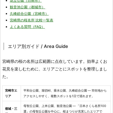
花立公園（日南市）
観音池公園（都城市）
久峰総合公園（宮崎市）
宮崎県の桜名所 比較一覧表
よくある質問（FAQ）
エリア別ガイド / Area Guide
宮崎県の桜の名所は広範囲に点在しています。効率よくお
花見を楽しむために、エリアごとにスポットを整理しまし
た。
宮崎市エ
平和台公園、堀切峠、垂水公園、久峰総合公園 ― 市街地から
リア
アクセスしやすく、複数スポットを1日で巡れます。
母智丘公園、上米公園、観音池公園 ― 「日本さくら名所100
都城・三
選」の母智丘公園を中心に、桜まつりが充実したエリアで