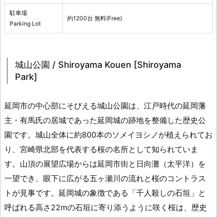
駐車場
約1200台 無料(Free)
Parking Lot
城山公園 / Shiroyama Kouen [Shiroyama
Park]
延岡市の中心部にそびえる城山公園は、江戸時代の延岡藩
主・有馬氏の居城であった延岡城の跡地を整備した歴史公
園です。城山全体に約800本のソメイヨシノが植えられてお
り、宮崎県北部を代表する桜の名所として知られていま
す。山頂の展望広場からは延岡市街と日向灘（太平洋）を
一望でき、眼下に広がる五ヶ瀬川の流れと桜のコントラス
トが見事です。延岡城の象徴である「千人殺しの石垣」と
呼ばれる高さ22mの石垣に寄り添うように咲く桜は、歴史