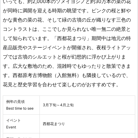
いっても、約2,000本のソメイヨシノと約30万本の菜の花
が同時に満開を迎える時期の眺望です。ピンクの桜と鮮や
かな黄色の菜の花、そして緑の古墳の丘が織りなす三色の
コントラストは、ここでしか見られない唯一無二の絶景と
して知られています。「西都花まつり」期間中は地元の特
産品販売やステージイベントが開催され、夜桜ライトアッ
プでは古墳のシルエットと桜が幻想的に浮かび上がりま
す。広大な敷地のため、混雑時でもゆったりと散策できま
す。西都原考古博物館（入館無料）も隣接しているので、
花見と歴史学習を合わせて楽しむのがおすすめです。
例年の見頃
3月下旬～4月上旬
Best time to see
イベント
西都花まつり
Event