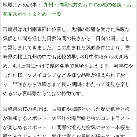
地域まとめ記事：
九州・沖縄地方のおすすめ桜の名所・お
花見スポットまとめ・一覧
宮崎県は九州南東部に位置し、黒潮の影響を受けた温暖な
気候と年間を通じた日照時間の長さから「日向の国」とし
て親しまれてきました。この恵まれた気候条件により、宮
崎県の桜は九州の中でも比較的早い3月中旬頃から咲き始
め、4月上旬にかけて県内各地で見頃を迎えます。河津桜や
しだれ桜、ソメイヨシノなど多様な品種が植えられてお
り、早咲きから遅咲きまで長い期間にわたって花見を楽し
めるのが宮崎県ならではの特徴です。
宮崎県の桜の名所は、古墳群や城跡といった歴史遺産と桜
が調和するスポット、太平洋の海岸線と桜のコントラスト
が楽しめるスポット、山間部の澄んだ空気の中で一本桜を
愛でるスポットなど、変化に富んだ景観が揃っています。