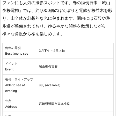
ファンにも人気の撮影スポットです。春の恒例行事「城山
夜桜電飾」では、約1,000個のぼんぼりと電飾が桜並木を彩
り、山全体が幻想的な光に包まれます。園内には石段や遊
歩道が整備されており、ゆるやかな傾斜を散策しながら
様々な角度から桜を楽しめます。
例年の見頃
3月下旬～4月上旬
Best time to see
イベント
城山夜桜電飾
Event
夜桜・ライトアップ
Able to see at
有り(Available)
evening
住所
宮崎県延岡市東本小路
Address