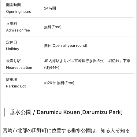
開園時間
24時間
Opening hours
入場料
無料(Free)
Admission fee
定休日
無休(Open all year round)
Holiday
最寄り駅
JR内海駅よりバス宮崎駅行き(約5分)「堀切峠」下車
Nearest station
(徒歩1分)
駐車場
約20台 無料(Free)
Parking Lot
垂水公園 / Darumizu Kouen[Darumizu Park]
宮崎市北部の田野町に位置する垂水公園は、知る人ぞ知る