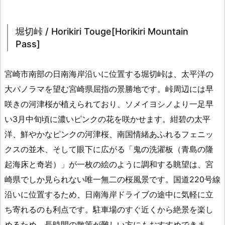
堀切峠 / Horikiri Touge[Horikiri Mountain
Pass]
宮崎市南部の日南海岸沿いに位置する堀切峠は、太平洋の
大パノラマを望む宮崎県屈指の景勝地です。峠周辺には早
咲きの河津桜が植えられており、ソメイヨシノより一足早
い3月中旬頃に濃いピンクの花を咲かせます。紺碧の太平
洋、鮮やかなピンクの河津桜、南国情緒あふれるフェニッ
クスの並木、そして眼下に広がる「鬼の洗濯板（青島の隆
起海床と奇岩）」が一枚の絵のように調和する眺望は、宮
崎県でしか見られない唯一無二の桜風景です。国道220号線
沿いに位置するため、日南海岸ドライブの途中に気軽に立
ち寄れるのも利点です。駐車場のすぐ近くから絶景を楽し
めるため、長時間の散策が難しい方にもおすすめできま