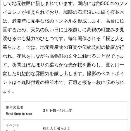
して地元住民に親しまれています。園内には約500本のソメ
イヨシノが植えられており、城跡の石垣沿いに続く桜並木
は、満開時に見事な桜のトンネルを形成します。高台に位
置するため、天気の良い日には桜越しに高鍋の町並みを見
渡せるのも魅力のひとつです。毎年開催される「桜と人と
暮らふと」では、地元農産物の直売や伝統芸能の披露が行
われ、花見をしながら高鍋町の文化に触れることができま
す。夜間はぼんぼりの柔らかな光が桜を照らし、昼とは一
変した幻想的な雰囲気を醸し出します。撮影のベストポイ
ントは本丸跡付近の桜並木で、石垣と桜を一枚に収められ
ます。
例年の見頃
3月下旬～4月上旬
Best time to see
イベント
桜と人と暮らふと