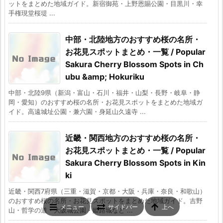
ットをまとめた地域ガイド。新宿御苑・上野恩賜公園・目黒川・幸
手権現堂桜堤 ...
中部・北陸地方のおすすめ桜の名所・
お花見スポットまとめ・一覧 / Popular
Sakura Cherry Blossom Spots in Ch
ubu &amp; Hokuriku
中部・北陸9県（新潟・富山・石川・福井・山梨・長野・岐阜・静
岡・愛知）のおすすめ桜の名所・お花見スポットをまとめた地域ガ
イド。高遠城址公園・兼六園・身延山久遠寺 ...
近畿・関西地方のおすすめ桜の名所・
お花見スポットまとめ・一覧 / Popular
Sakura Cherry Blossom Spots in Kin
ki
近畿・関西7府県（三重・滋賀・京都・大阪・兵庫・奈良・和歌山）
のおすすめ桜の名所・お花見スポットをまとめた地域ガイド。吉野
メニュー
サイドバー
上へ
山・哲学の道・大阪城公園・姫路城など ...