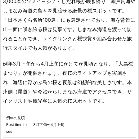
3,000本のソメイヨシノ・しだれ桜が咲き誇り、瀬戸内海や
しまなみ海道の島々を見渡せる絶景の桜スポットです。
「日本さくら名所100選」にも選定されており、海を背景に
山一面に咲き誇る桜は見事です。しまなみ海道を渡って訪
れることができ、サイクリングと桜観賞を組み合わせた旅
行スタイルでも人気があります。
例年3月下旬から4月上旬にかけてが見頃となり、「大島桜
まつり」が開催されます。夜桜のライトアップも実施さ
れ、海辺に浮かぶ島の桜と夜景は幻想的な美しさです。本
州側（尾道）や今治からしまなみ海道でアクセスでき、サ
イクリストや観光客に人気の桜スポットです。
例年の見頃
Best time to
3月下旬〜4月上旬
see