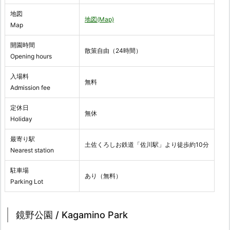
地図
地図(Map)
Map
開園時間
散策自由（24時間）
Opening hours
入場料
無料
Admission fee
定休日
無休
Holiday
最寄り駅
土佐くろしお鉄道「佐川駅」より徒歩約10分
Nearest station
駐車場
あり（無料）
Parking Lot
鏡野公園 / Kagamino Park