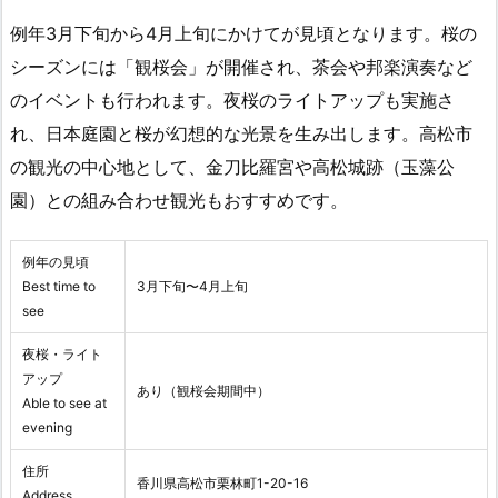
例年3月下旬から4月上旬にかけてが見頃となります。桜の
シーズンには「観桜会」が開催され、茶会や邦楽演奏など
のイベントも行われます。夜桜のライトアップも実施さ
れ、日本庭園と桜が幻想的な光景を生み出します。高松市
の観光の中心地として、金刀比羅宮や高松城跡（玉藻公
園）との組み合わせ観光もおすすめです。
例年の見頃
Best time to
3月下旬〜4月上旬
see
夜桜・ライト
アップ
あり（観桜会期間中）
Able to see at
evening
住所
香川県高松市栗林町1-20-16
Address