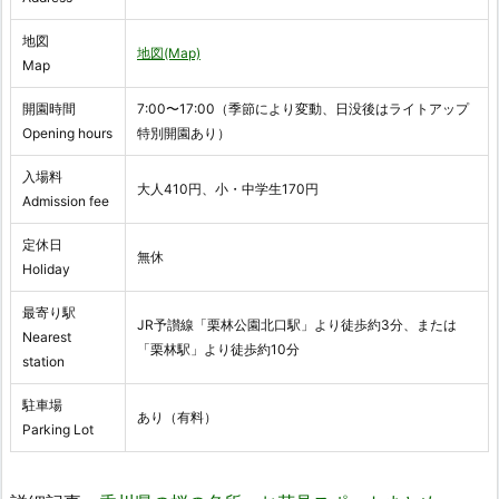
地図
地図(Map)
Map
開園時間
7:00〜17:00（季節により変動、日没後はライトアップ
Opening hours
特別開園あり）
入場料
大人410円、小・中学生170円
Admission fee
定休日
無休
Holiday
最寄り駅
JR予讃線「栗林公園北口駅」より徒歩約3分、または
Nearest
「栗林駅」より徒歩約10分
station
駐車場
あり（有料）
Parking Lot