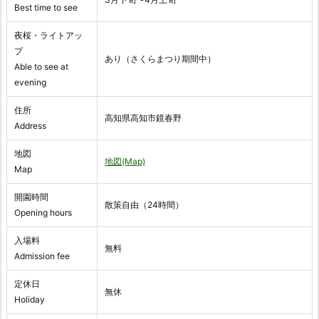
Best time to see
夜桜・ライトアッ
プ
あり（さくらまつり期間中）
Able to see at
evening
住所
高知県高知市鏡春野
Address
地図
地図(Map)
Map
開園時間
散策自由（24時間）
Opening hours
入場料
無料
Admission fee
定休日
無休
Holiday