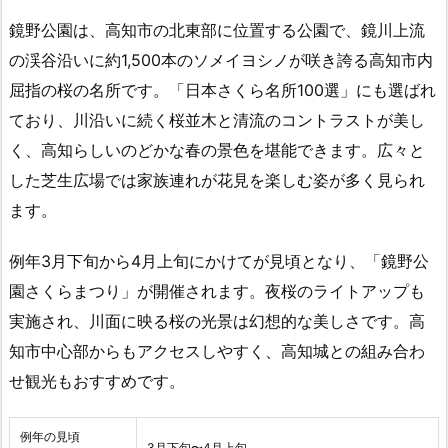
鏡野公園は、高知市の北東部に位置する公園で、鏡川上流
の渓谷沿いに約1,500本のソメイヨシノが咲き誇る高知市内
屈指の桜の名所です。「日本さくら名所100選」にも選ばれ
ており、川沿いに続く桜並木と清流のコントラストが美し
く、高知らしいのどかな春の景色を堪能できます。広々と
した芝生広場では家族連れが花見を楽しむ姿が多く見られ
ます。
例年3月下旬から4月上旬にかけてが見頃となり、「鏡野公
園さくらまつり」が開催されます。夜桜のライトアップも
実施され、川面に映る桜の光景は幻想的な美しさです。高
知市中心部からもアクセスしやすく、高知城との組み合わ
せ観光もおすすめです。
例年の見頃
3月下旬〜4月上旬