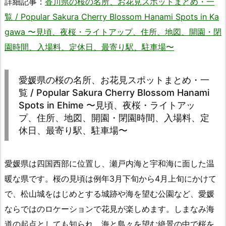
詳細記事：
香川県の桜の名所、お花見スポットまとめ・一
覧 / Popular Sakura Cherry Blossom Hanami Spots in Ka
gawa 〜見頃、夜桜・ライトアップ、住所、地図、開園・閉
園時間、入場料、定休日、最寄り駅、駐車場〜
愛媛県の桜の名所、お花見スポットまとめ・一
覧 / Popular Sakura Cherry Blossom Hanami
Spots in Ehime 〜見頃、夜桜・ライトアッ
プ、住所、地図、開園・閉園時間、入場料、定
休日、最寄り駅、駐車場〜
愛媛県は四国西部に位置し、瀬戸内海と宇和海に面した温
暖な県です。桜の見頃は例年3月下旬から4月上旬にかけて
で、松山城をはじめとする城跡や海を望む公園など、愛媛
ならではのロケーションで花見が楽しめます。しまなみ海
道の起点としても知られ、海と島々を望む絶景の中で桜を