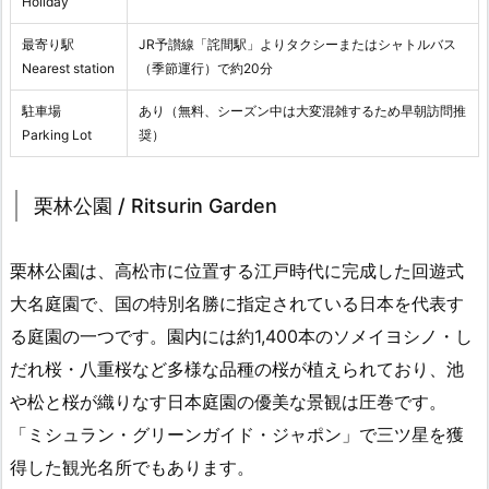
Holiday
最寄り駅
JR予讃線「詫間駅」よりタクシーまたはシャトルバス
Nearest station
（季節運行）で約20分
駐車場
あり（無料、シーズン中は大変混雑するため早朝訪問推
Parking Lot
奨）
栗林公園 / Ritsurin Garden
栗林公園は、高松市に位置する江戸時代に完成した回遊式
大名庭園で、国の特別名勝に指定されている日本を代表す
る庭園の一つです。園内には約1,400本のソメイヨシノ・し
だれ桜・八重桜など多様な品種の桜が植えられており、池
や松と桜が織りなす日本庭園の優美な景観は圧巻です。
「ミシュラン・グリーンガイド・ジャポン」で三ツ星を獲
得した観光名所でもあります。