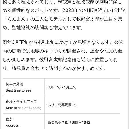
物も多く植えられており、桜観賞と植物観察が同時に楽し
める個性的なスポットです。2023年のNHK連続テレビ小説
「らんまん」の主人公モデルとして牧野富太郎が注目を集
め、聖地巡礼の訪問客も増えています。
例年3月下旬から4月上旬にかけてが見頃となります。公園
内の広場では地域の桜まつりが開催され、屋台や地元の催
しが楽しめます。牧野富太郎記念館も近くに位置してお
り、桜観賞と合わせて訪問するのがおすすめです。
例年の見頃
3月下旬〜4月上旬
Best time to see
夜桜・ライトアップ
あり（開花期間中）
Able to see at evening
住所
高知県高岡郡佐川町甲1842
Address