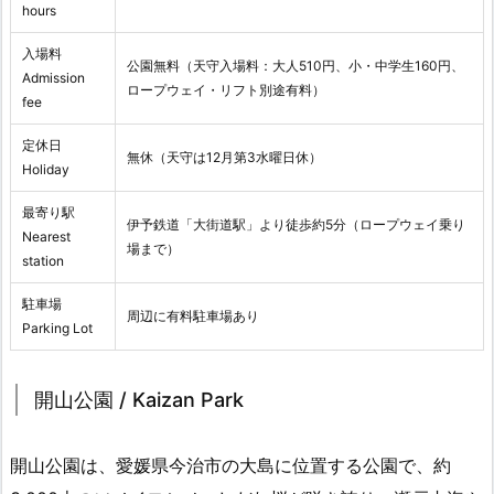
hours
入場料
公園無料（天守入場料：大人510円、小・中学生160円、
Admission
ロープウェイ・リフト別途有料）
fee
定休日
無休（天守は12月第3水曜日休）
Holiday
最寄り駅
伊予鉄道「大街道駅」より徒歩約5分（ロープウェイ乗り
Nearest
場まで）
station
駐車場
周辺に有料駐車場あり
Parking Lot
開山公園 / Kaizan Park
開山公園は、愛媛県今治市の大島に位置する公園で、約