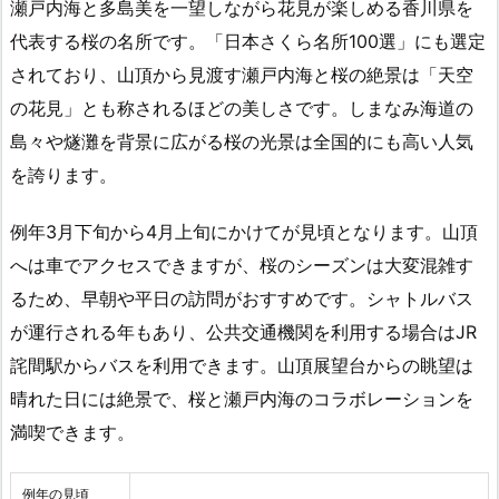
瀬戸内海と多島美を一望しながら花見が楽しめる香川県を
代表する桜の名所です。「日本さくら名所100選」にも選定
されており、山頂から見渡す瀬戸内海と桜の絶景は「天空
の花見」とも称されるほどの美しさです。しまなみ海道の
島々や燧灘を背景に広がる桜の光景は全国的にも高い人気
を誇ります。
例年3月下旬から4月上旬にかけてが見頃となります。山頂
へは車でアクセスできますが、桜のシーズンは大変混雑す
るため、早朝や平日の訪問がおすすめです。シャトルバス
が運行される年もあり、公共交通機関を利用する場合はJR
詫間駅からバスを利用できます。山頂展望台からの眺望は
晴れた日には絶景で、桜と瀬戸内海のコラボレーションを
満喫できます。
例年の見頃