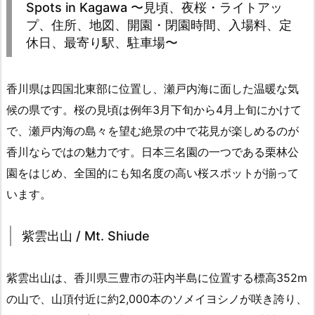
Spots in Kagawa 〜見頃、夜桜・ライトアッ
プ、住所、地図、開園・閉園時間、入場料、定
休日、最寄り駅、駐車場〜
香川県は四国北東部に位置し、瀬戸内海に面した温暖な気
候の県です。桜の見頃は例年3月下旬から4月上旬にかけて
で、瀬戸内海の島々を望む絶景の中で花見が楽しめるのが
香川ならではの魅力です。日本三名園の一つである栗林公
園をはじめ、全国的にも知名度の高い桜スポットが揃って
います。
紫雲出山 / Mt. Shiude
紫雲出山は、香川県三豊市の荘内半島に位置する標高352m
の山で、山頂付近に約2,000本のソメイヨシノが咲き誇り、