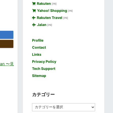
Rakuten
[PR]
Yahoo! Shopping
[PR]
Rakuten Travel
[PR]
Jalan
[PR]
Profile
Contact
Links
Privacy Policy
an 〜見
Tech Support
Sitemap
カテゴリー
カ
テ