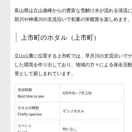
富山県は立山連峰からの豊富な雪解け水が流れる清流
部川や神通川の支流沿いで初夏の蛍鑑賞を楽しめます
上市町のホタル（上市町）
立山山麓に位置する上市町では、早月川の支流沿いで
した環境を作り出しており、地域の方々による保全活
里として親しまれています。
見頃時期
6月中旬～7月上旬
Best time to see
ホタルの種類
ゲンジボタル
Firefly species
イベント
特になし