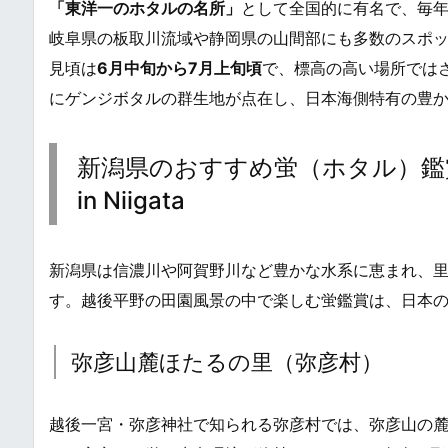
「東洋一のホタルの名所」
として全国的に有名で、毎年
岐阜県の板取川流域や静岡県の山間部にも多数のスポ
見頃は
6月中旬から7月上旬頃
で、標高の高い場所では
にゲンジボタルの群生地が点在し、日本海側特有の豊
新潟県のおすすめ蛍（ホタル）鑑賞スポット /
in Niigata
新潟県は信濃川や阿賀野川など豊かな水系に恵まれ、
す。越後平野の田園風景の中で楽しむ蛍鑑賞は、日本
弥彦山麓ほたるの里（弥彦村）
越後一宮・弥彦神社で知られる弥彦村では、弥彦山の