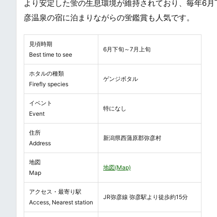
より安定した蛍の生息環境が維持されており、毎年6月
彦温泉の宿に泊まりながらの蛍鑑賞も人気です。
見頃時期
6月下旬～7月上旬
Best time to see
ホタルの種類
ゲンジボタル
Firefly species
イベント
特になし
Event
住所
新潟県西蒲原郡弥彦村
Address
地図
地図(Map)
Map
アクセス・最寄り駅
JR弥彦線 弥彦駅より徒歩約15分
Access, Nearest station