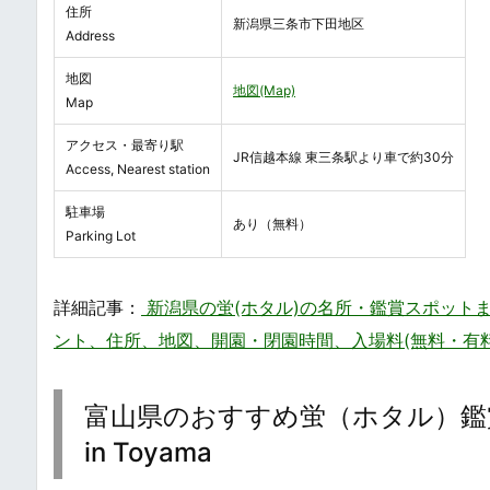
住所
新潟県三条市下田地区
Address
地図
地図(Map)
Map
アクセス・最寄り駅
JR信越本線 東三条駅より車で約30分
Access, Nearest station
駐車場
あり（無料）
Parking Lot
詳細記事：
新潟県の蛍(ホタル)の名所・鑑賞スポットまとめ・一覧 / 
ント、住所、地図、開園・閉園時間、入場料(無料・有
富山県のおすすめ蛍（ホタル）鑑賞スポット /
in Toyama