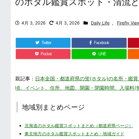
のホタル鑑賞スポット・清流
4月 3, 2026
4月 3, 2026
Daily Life
,
Firefly Vie
Twitter
Facebook
Pocket
LINE
親記事：
日本全国・都道府県の蛍(ホタル)の名所・鑑賞スポットまとめ・
頃、イベント、住所、地図、開園・閉園時間、入場料(
地域別まとめページ
北海道のホタル鑑賞スポットまとめ（都道府県ページ）
東北地方のホタル鑑賞スポットまとめ・地域ガイド