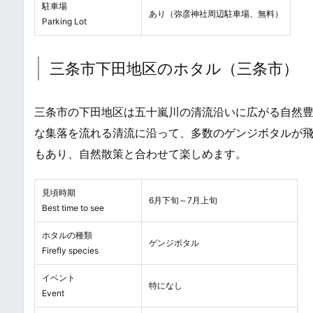
駐車場
あり（弥彦神社周辺駐車場、無料）
Parking Lot
三条市下田地区のホタル（三条市）
三条市の下田地区は五十嵐川の清流沿いに広がる自然
な集落を流れる清流に沿って、多数のゲンジボタルが
もあり、自然散策と合わせて楽しめます。
見頃時期
6月下旬～7月上旬
Best time to see
ホタルの種類
ゲンジボタル
Firefly species
イベント
特になし
Event