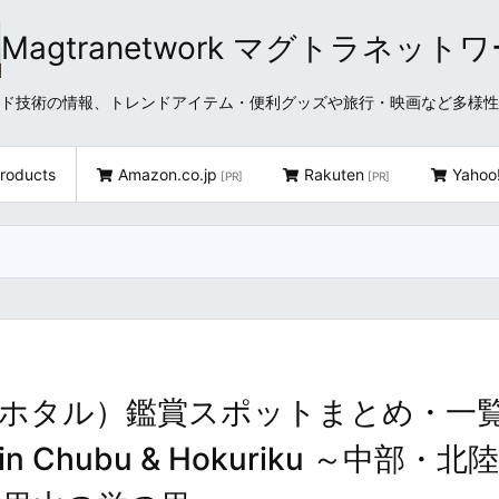
Magtranetwork マグトラネット
どクラウド技術の情報、トレンドアイテム・便利グッズや旅行・映画など多様
roducts
Amazon.co.jp
Rakuten
Yahoo
[PR]
[PR]
ホタル）鑑賞スポットまとめ・一覧 
pots in Chubu & Hokuriku ～中部・北