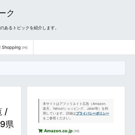
ワーク
性のあるトピックを紹介します。
! Shopping
[PR]
本サイトはアフィリエイト広告（Amazon、
/
楽天、Yahoo!ショッピング、Jalan等）を利
用しています。詳細は
プライバシーポリシー
をご参照ください。
陸9県
Amazon.co.jp
[PR]