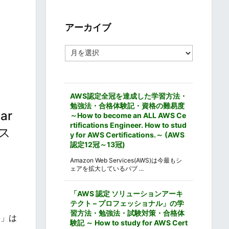
ゴ
リ
ー
アーカイブ
ア
ー
カ
イ
ブ
AWS認定全冠を達成した学習方法・
勉強法・合格体験記・資格の難易度
ar
～How to become an ALL AWS Ce
rtifications Engineer. How to stud
賞ス
y for AWS Certifications.～ (AWS
認定12冠～13冠)
Amazon Web Services(AWS)は今最もシ
ェアを拡大しているパブ ...
「AWS 認定 ソリューションアーキ
テクト – プロフェッショナル」の学
習方法・勉強法・試験対策・合格体
峡」は
験記 ～ How to study for AWS Cert