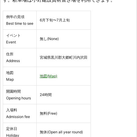
例年の見頃
6月下旬〜7月上旬
Best time to see
イベント
無し(None)
Event
住所
宮城県黒川郡大郷町川内沢田
Address
地図
地図(Map)
Map
開園時間
24時間
Opening hours
入場料
無料(Free)
Admission fee
定休日
無休(Open all year round)
Holiday