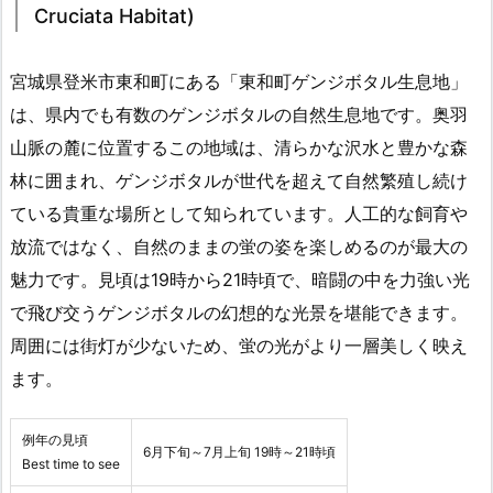
Cruciata Habitat)
宮城県登米市東和町にある「東和町ゲンジボタル生息地」
は、県内でも有数のゲンジボタルの自然生息地です。奥羽
山脈の麓に位置するこの地域は、清らかな沢水と豊かな森
林に囲まれ、ゲンジボタルが世代を超えて自然繁殖し続け
ている貴重な場所として知られています。人工的な飼育や
放流ではなく、自然のままの蛍の姿を楽しめるのが最大の
魅力です。見頃は19時から21時頃で、暗闘の中を力強い光
で飛び交うゲンジボタルの幻想的な光景を堪能できます。
周囲には街灯が少ないため、蛍の光がより一層美しく映え
ます。
例年の見頃
6月下旬～7月上旬 19時～21時頃
Best time to see