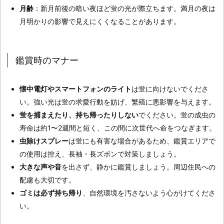
月齢
：新月前後の暗い夜ほど蛍の光が際立ちます。満月の夜は
月明かりの影響で見えにくくなることがあります。
鑑賞時のマナー
懐中電灯やスマートフォンのライト
は蛍に向けないでくださ
い。強い光は蛍の求愛行動を妨げ、繁殖に悪影響を与えます。
蛍を捕まえたり、持ち帰ったりしない
でください。蛍の成虫の
寿命は約1〜2週間と短く、この間に次世代へ命をつなぎます。
虫除けスプレー
は蛍にも有害な場合があるため、鑑賞エリアで
の使用は控え、長袖・長ズボンで対策しましょう。
大きな声や音
を出さず、静かに鑑賞しましょう。周辺住民への
配慮も大切です。
ゴミは必ず持ち帰り
、自然環境を汚さないよう心がけてくださ
い。