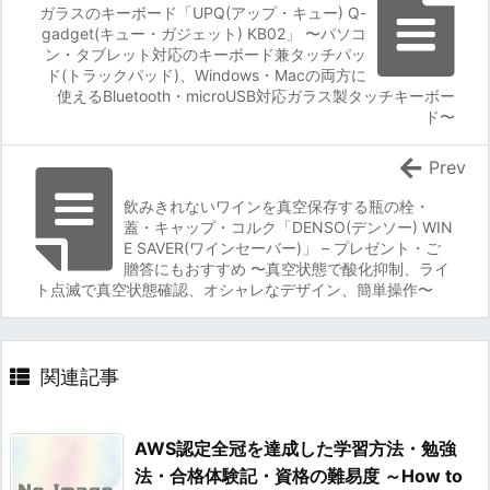
ガラスのキーボード「UPQ(アップ・キュー) Q-
gadget(キュー・ガジェット) KB02」 〜パソコ
ン・タブレット対応のキーボード兼タッチパッ
ド(トラックパッド)、Windows・Macの両方に
使えるBluetooth・microUSB対応ガラス製タッチキーボー
ド〜
Prev
飲みきれないワインを真空保存する瓶の栓・
蓋・キャップ・コルク「DENSO(デンソー) WIN
E SAVER(ワインセーバー)」 – プレゼント・ご
贈答にもおすすめ 〜真空状態で酸化抑制、ライ
ト点滅で真空状態確認、オシャレなデザイン、簡単操作〜
関連記事
AWS認定全冠を達成した学習方法・勉強
法・合格体験記・資格の難易度 ～How to