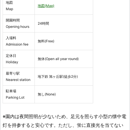
地図
地図(Map)
Map
開園時間
24時間
Opening hours
入場料
無料(Free)
Admission fee
定休日
無休(Open all year round)
Holiday
最寄り駅
地下鉄 旭ヶ丘駅(徒歩2分)
Nearest station
駐車場
無し(None)
Parking Lot
※園内は夜間照明が少ないため、足元を照らす小型の懐中電
灯を持参すると安心です。ただし、蛍に直接光を当てない