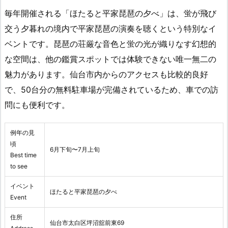
毎年開催される「ほたると平家琵琶の夕べ」は、蛍が飛び
交う夕暮れの境内で平家琵琶の演奏を聴くという特別なイ
ベントです。琵琶の荘厳な音色と蛍の光が織りなす幻想的
な空間は、他の鑑賞スポットでは体験できない唯一無二の
魅力があります。仙台市内からのアクセスも比較的良好
で、50台分の無料駐車場が完備されているため、車での訪
問にも便利です。
例年の見
頃
6月下旬〜7月上旬
Best time
to see
イベント
ほたると平家琵琶の夕べ
Event
住所
仙台市太白区坪沼舘前東69