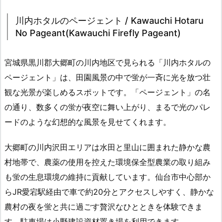
川内ホタルのページェント / Kawauchi Hotaru
No Pageant(Kawauchi Firefly Pageant)
宮城県黒川郡大郷町の川内地区で見られる「川内ホタルの
ページェント」は、田園風景の中で蛍が一斉に光を放つ壮
観な光景が楽しめるスポットです。「ページェント」の名
の通り、数多くの蛍が夜空に舞い上がり、まるで光のパレ
ードのような幻想的な風景を見せてくれます。
大郷町の川内沢田エリアは水田と里山に囲まれた静かな農
村地帯で、農薬の使用を控えた環境保全型農業の取り組み
も蛍の生息環境の維持に貢献しています。仙台市中心部か
らJR愛宕駅経由で車で約20分とアクセスしやすく、静かな
農村の夜を蛍と共に過ごす贅沢なひとときを体験できま
す。駐車場は小野建設資材置き場を利用できます。