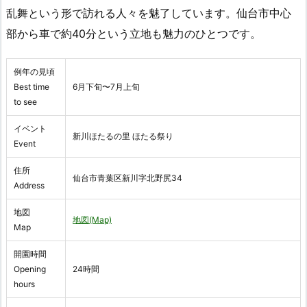
乱舞という形で訪れる人々を魅了しています。仙台市中心
部から車で約40分という立地も魅力のひとつです。
例年の見頃
Best time
6月下旬〜7月上旬
to see
イベント
新川ほたるの里 ほたる祭り
Event
住所
仙台市青葉区新川字北野尻34
Address
地図
地図(Map)
Map
開園時間
Opening
24時間
hours