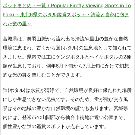
ポットまとめ・一覧 / Popular Firefly Viewing Spots in To
hoku ～東北6県のホタル鑑賞スポット・清流と自然に包ま
れた蛍の里～
宮城県は、奥羽山脈から流れ出る清流や里山の豊かな自然
環境に恵まれ、古くから蛍(ホタル)の生息地として知られて
きました。県内では主にゲンジボタルとヘイケボタルの2種
類が生息しており、例年6月下旬から7月上旬にかけて幻想
的な光の舞を楽しむことができます。
蛍(ホタル)は水質が清浄で、自然環境が良好に保たれた場所
にしか生息できない昆虫です。そのため、蛍が飛び交う風
景はその地域の豊かな自然環境の証でもあります。宮城県
内には、登米市の山間部から仙台市街地に近い公園まで、
個性豊かな蛍の鑑賞スポットが点在しています。