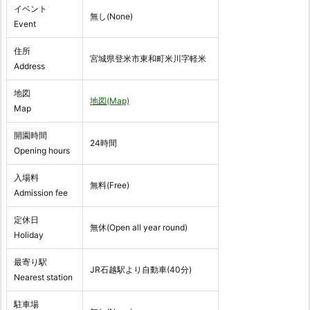
イベント
無し(None)
Event
住所
宮城県登米市東和町米川字軽米
Address
地図
地図(Map)
Map
開園時間
24時間
Opening hours
入場料
無料(Free)
Admission fee
定休日
無休(Open all year round)
Holiday
最寄り駅
JR石越駅より自動車(40分)
Nearest station
駐車場