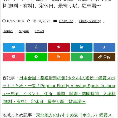
料(無料・有料)、定休日、最寄り駅、駐車場〜
6月 5, 2016
3月 31, 2026
Daily Life
,
Firefly Viewing
,
Japan
,
Miyagi
,
Travel
B!
Copy
親記事：
日本全国・都道府県の蛍(ホタル)の名所・鑑賞スポ
ットまとめ・一覧 / Popular Firefly Viewing Spots in Japa
n 〜見頃、イベント、住所、地図、開園・閉園時間、入場料
(無料・有料)、定休日、最寄り駅、駐車場〜
地域まとめ記事：
東北地方のおすすめ蛍（ホタル）鑑賞ス