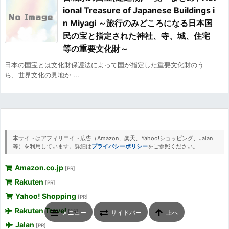
ional Treasure of Japanese Buildings i
n Miyagi ～旅行のみどころになる日本国
民の宝と指定された神社、寺、城、住宅
等の重要文化財～
日本の国宝とは文化財保護法によって国が指定した重要文化財のう
ち、世界文化の見地か ...
本サイトはアフィリエイト広告（Amazon、楽天、Yahoo!ショッピング、Jalan
等）を利用しています。詳細は
プライバシーポリシー
をご参照ください。
Amazon.co.jp
[PR]
Rakuten
[PR]
Yahoo! Shopping
[PR]
Rakuten Travel
[PR]
メニュー
サイドバー
上へ
Jalan
[PR]