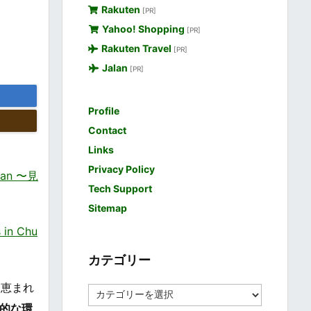
Rakuten
[PR]
Yahoo! Shopping
[PR]
Rakuten Travel
[PR]
Jalan
[PR]
Profile
Contact
Links
Privacy Policy
an 〜見
Tech Support
Sitemap
n Chu
カテゴリー
に恵まれ
カ
テ
想的な環