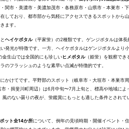
市・関市・美濃市・美濃加茂市・各務原市・山県市・本巣市・
点在しており、都市部から気軽にアクセスできるスポットから
できます。
）と
ヘイケボタル
（平家蛍）の2種類です。ゲンジボタルは体長
力強い発光が特徴です。一方、ヘイケボタルはゲンジボタルより
の金生山では全国的にも珍しい
ヒメボタル
（姫蛍）を観察でき
メラのフラッシュのような素早い点滅が特徴的です。
旬
にかけてです。平野部のスポット（岐阜市・大垣市・本巣市
呂市・揖斐川町周辺）は6月中旬〜7月上旬と、標高や地域によ
、風のない曇りの夜が、蛍鑑賞にもっとも適した条件とされて
ポット全14か所
について、例年の見頃時期・開催イベント・