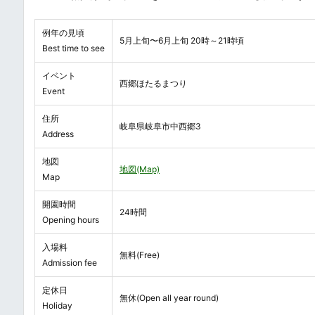
例年の見頃
5月上旬〜6月上旬 20時～21時頃
Best time to see
イベント
西郷ほたるまつり
Event
住所
岐阜県岐阜市中西郷3
Address
地図
地図(Map)
Map
開園時間
24時間
Opening hours
入場料
無料(Free)
Admission fee
定休日
無休(Open all year round)
Holiday