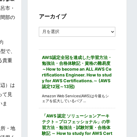
ゴ
下呂市・
リ
ー
アーカイブ
山間部の
ア
ー
カ
約
イ
小型で、
ブ
AWS認定全冠を達成した学習方法・
る貴重
勉強法・合格体験記・資格の難易度
～How to become an ALL AWS Ce
rtifications Engineer. How to stud
y for AWS Certifications.～ (AWS
周辺）は
認定12冠～13冠)
って見
Amazon Web Services(AWS)は今最もシ
ェアを拡大しているパブ ...
いま
「AWS 認定 ソリューションアーキ
テクト – プロフェッショナル」の学
習方法・勉強法・試験対策・合格体
住所・地
験記 ～ How to study for AWS Cert