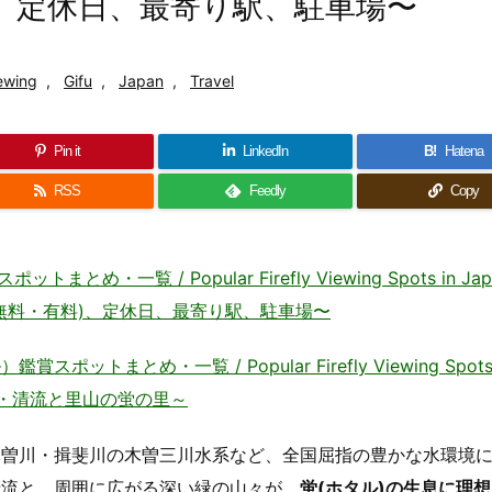
)、定休日、最寄り駅、駐車場〜
iewing
,
Gifu
,
Japan
,
Travel
Pin it
LinkedIn
B!
Hatena
RSS
Feedly
Copy
一覧 / Popular Firefly Viewing Spots in Jap
無料・有料)、定休日、最寄り駅、駐車場〜
まとめ・一覧 / Popular Firefly Viewing Spots i
ット・清流と里山の蛍の里～
木曽川・揖斐川の木曽三川水系など、全国屈指の豊かな水環境
清流と、周囲に広がる深い緑の山々が、
蛍(ホタル)の生息に理