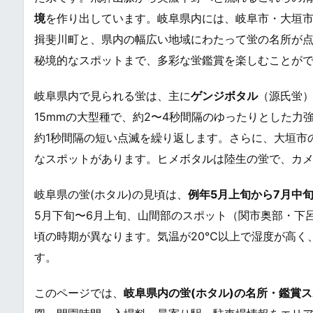
境
を作り出しています。岐阜県内には、岐阜市・大垣
揖斐川町と、県内の幅広い地域にわたって蛍の名所が
秘境的なスポットまで、多彩な蛍鑑賞を楽しむことが
岐阜県内で見られる蛍は、主に
ゲンジボタル
（源氏蛍
15mmの大型種で、約2〜4秒間隔のゆったりとした
約1秒間隔の短い点滅を繰り返します。さらに、大垣市
なスポットがあります。ヒメボタルは陸生の蛍で、カ
岐阜県の蛍(ホタル)の見頃は、
例年5月上旬から7月中
5月下旬〜6月上旬、山間部のスポット（関市奥部・下
頃の時期が異なります。気温が20℃以上で湿度が高く
す。
このページでは、
岐阜県内の蛍(ホタル)の名所・鑑賞ス