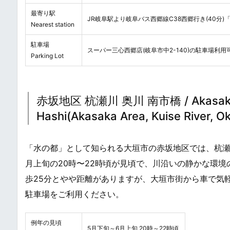
最寄り駅
JR岐阜駅より岐阜バス西郷線C38西郷行き(40分)「
Nearest station
駐車場
スーパー三心西郷店(岐阜市中2-140)の駐車場利用可 
Parking Lot
赤坂地区 杭瀬川 奥川 南市橋 / Akasaka Chi
Hashi(Akasaka Area, Kuise River, Oku
「水の都」として知られる大垣市の赤坂地区では、杭瀬
月上旬の20時〜22時頃が見頃で、川沿いの静かな環
歩25分とやや距離がありますが、大垣市街から車で気
駐車場をご利用ください。
例年の見頃
5月下旬～6月上旬 20時～22時頃