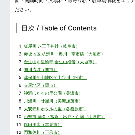
図・開園時間・入場料・最寄り駅・駐車場情報をエリ
ださい。
目次 / Table of Contents
板屋川 八王子神社（岐阜市）
赤坂地区 杭瀬川・奥川・南市橋（大垣市）
金生山明星輪寺 金生山姫螢（大垣市）
関川流域（関市）
津保川船山地区船山谷川（関市）
寺尾地区（関市）
神洞ほたるの里公園（美濃市）
川浦川・廿屋川（美濃加茂市）
大安寺川ホタルの里（各務原市）
山県市 藤倉・富永・出戸・百瀬（山県市）
席田用水（本巣市）
門和佐川（下呂市）