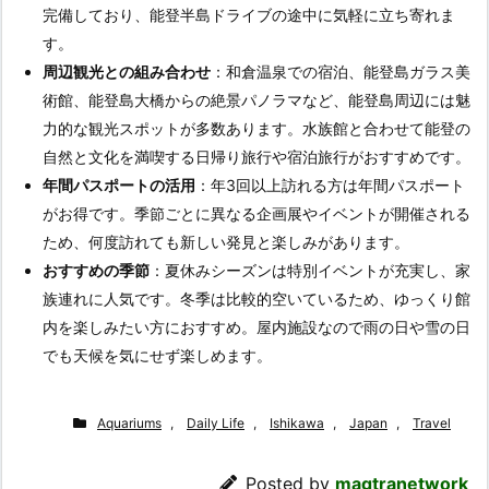
完備しており、能登半島ドライブの途中に気軽に立ち寄れま
す。
周辺観光との組み合わせ
：和倉温泉での宿泊、能登島ガラス美
術館、能登島大橋からの絶景パノラマなど、能登島周辺には魅
力的な観光スポットが多数あります。水族館と合わせて能登の
自然と文化を満喫する日帰り旅行や宿泊旅行がおすすめです。
年間パスポートの活用
：年3回以上訪れる方は年間パスポート
がお得です。季節ごとに異なる企画展やイベントが開催される
ため、何度訪れても新しい発見と楽しみがあります。
おすすめの季節
：夏休みシーズンは特別イベントが充実し、家
族連れに人気です。冬季は比較的空いているため、ゆっくり館
内を楽しみたい方におすすめ。屋内施設なので雨の日や雪の日
でも天候を気にせず楽しめます。
Aquariums
,
Daily Life
,
Ishikawa
,
Japan
,
Travel
Posted by
magtranetwork