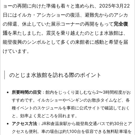
ョーの再開に向けた準備も着々と進められ、2025年3月22
日にはイルカ・アシカショーの復活、避難先からのアシカ
の帰還、休止していた展示コーナーの再開をもって
完全復
活
を果たしました。震災を乗り越えたのとじま水族館は、
能登復興のシンボルとして多くの来館者に感動と希望を届
けています。
のとじま水族館を訪れる際のポイント
所要時間の目安
：館内をじっくり楽しむなら2〜3時間程度がお
すすめです。イルカショーやペンギンのお散歩タイムなど、各
種イベントのスケジュールを事前に公式サイトで確認しておく
と、効率よく見どころを回れます。
アクセス方法
：JR和倉温泉駅から能登島交通バスで約30分とア
クセスも便利。車の場合は約1,100台を収容できる無料駐車場を