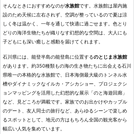
そんなときにおすすめなのが
水族館
です。水族館は屋内施
設のため天候に左右されず、空調が整っているので夏は涼
しく冬は温かく、一年を通して快適に過ごせます。色とり
どりの海洋生物たちが織りなす幻想的な空間は、大人にも
子どもにも深い癒しと感動を届けてくれます。
石川県には、能登半島の能登島に位置する
のとじま水族館
があります。約350種類もの海の生き物たちに出会える石川
県唯一の本格的な水族館で、日本海側最大級のトンネル水
槽やダイナミックなイルカ・アシカショー、プロジェクシ
ョンマッピングを活用した幻想的な展示「のと海遊回廊」
など、見どころが満載です。家族でのお出かけやカップル
のデート、友人同士の旅行など、あらゆるシーンで楽しめ
るスポットとして、地元の方はもちろん全国の観光客から
幅広い人気を集めています。