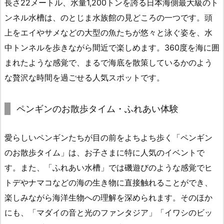
長さ22メートル、水量1,200トンを誇る日本海側最大級のト
ンネル水槽は、のとじま水族館の見どころの一つです。頭
上をエイやサメなどの大型の魚たちが悠々と泳ぐ姿を、水
中トンネルを歩きながら間近で楽しめます。360度を海に囲
まれたような感覚で、まるで海底を散策しているかのよう
な贅沢な時間を過ごせる人気スポットです。
ペンギンのお散歩タイム・ふれあい体験
愛らしいペンギンたちが目の前をよちよち歩く「ペンギン
のお散歩タイム」は、お子さまに特に人気のイベントで
す。また、「ふれあい水槽」では磯遊びのような感覚でヒ
トデやナマコなどの海の生き物に直接触れることができ、
楽しみながら海洋生物への理解を深められます。そのほか
にも、「マダイの音と光のファンタジア」「イワシのビッ