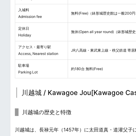
入城料
無料(Free)（鉢形城歴史館は一般200
Admission fee
定休日
無休(Open all year round)
Holiday
アクセス・最寄り駅
JR八高線・東武東上線・秩父鉄道 寄居
Access, Nearest station
駐車場
約180台 無料(Free)
Parking Lot
川越城 / Kawagoe Jou[Kawagoe Cas
川越城の歴史と特徴
川越城は、長禄元年（1457年）に太田道真・道灌父