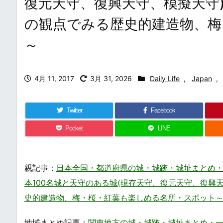
復元天守、復興天守、模擬天守
の観点でみる歴史的建造物、梅
～
4月 11, 2017
3月 31, 2026
Daily Life
,
Japan
,
Twitter
Facebook
Pocket
LINE
親記事：
日本全国・都道府県の城・城跡・城址まとめ・一覧 / Japane
本100名城と天守のある城(現存天守、復元天守、復興
史的建造物、梅・桜・紅葉も楽しめる名所・スポット
地域まとめ記事：
関東地方の城・城跡・城址まとめ・一覧 / Jap