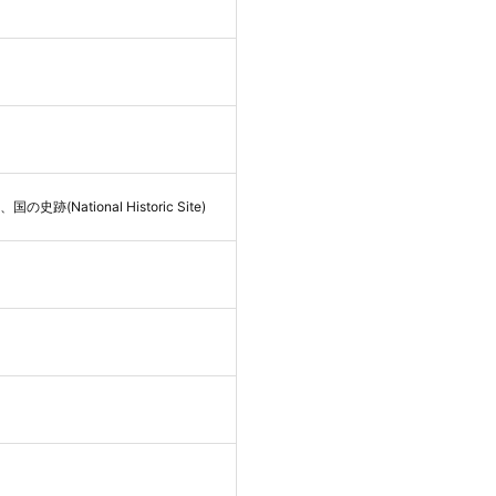
、国の史跡(National Historic Site)
）