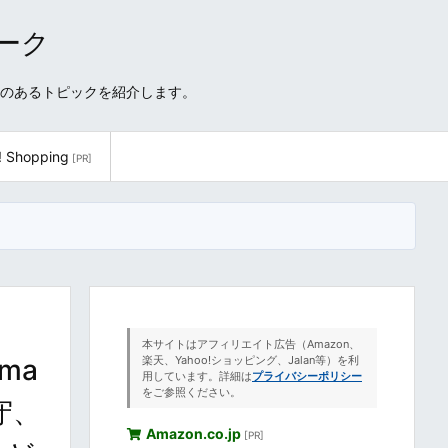
ワーク
性のあるトピックを紹介します。
! Shopping
[PR]
本サイトはアフィリエイト広告（Amazon、
ama
楽天、Yahoo!ショッピング、Jalan等）を利
用しています。詳細は
プライバシーポリシー
をご参照ください。
天守、
Amazon.co.jp
[PR]