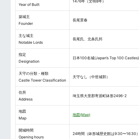
1476年（文明8年）
Year of Built
築城主
長尾景春
Founder
主な城主
長尾氏、北条氏邦
Notable Lords
指定
日本100名城(Japan’s Top 100 Castles)
Designation
天守の分類・種類
天守なし（中世城郭）
Castle Tower Classification
住所
埼玉県大里郡寄居町鉢形2496-2
Address
地図
地図(Map)
Map
開城時間
24時間（鉢形城歴史館は9:30〜16:30
Opening hours