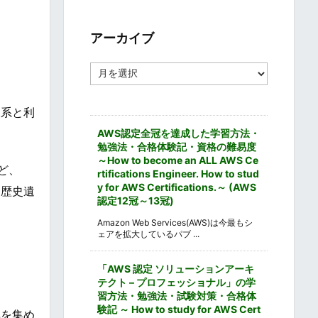
ゴ
リ
ー
アーカイブ
ア
ー
カ
イ
水系と利
ブ
AWS認定全冠を達成した学習方法・
勉強法・合格体験記・資格の難易度
～How to become an ALL AWS Ce
ど、
rtifications Engineer. How to stud
y for AWS Certifications.～ (AWS
な歴史遺
認定12冠～13冠)
Amazon Web Services(AWS)は今最もシ
ェアを拡大しているパブ ...
「AWS 認定 ソリューションアーキ
テクト – プロフェッショナル」の学
習方法・勉強法・試験対策・合格体
験記 ～ How to study for AWS Cert
気を集め