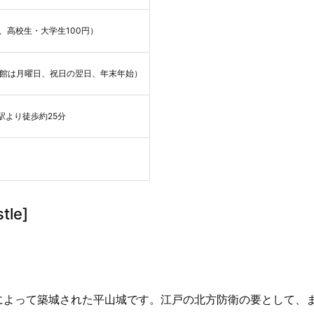
円、高校生・大学生100円）
（鉢形城歴史館は月曜日、祝日の翌日、年末年始）
駅より徒歩約25分
tle]
子によって築城された平山城です。江戸の北方防衛の要として、