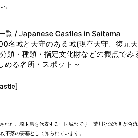
さい。
anese Castles in Saitama –
es ～日本100名城と天守のある城(現存天守、復元天
の分類・種類・指定文化財などの観点でみ
しめる名所・スポット～
stle]
築城された、埼玉県を代表する中世城郭です。荒川と深沢川が合
難攻不落の要塞として知られています。