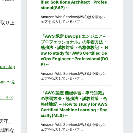
ified Solutions Architect – Profes
sional(SAP)～
Amazon Web Services(AWS)は今最もシ
ェアを拡大しているパブ ...
で取り上
「AWS 認定 DevOps エンジニア –
プロフェッショナル」の学習方法・
勉強法・試験対策・合格体験記 ～ H
ow to study for AWS Certified De
vOps Engineer – Professional(DO
P)～
in Jap
Amazon Web Services(AWS)は今最もシ
ェアを拡大しているパブ ...
pan 〜見
「AWS 認定 機械学習 – 専門知識」
見頃、イベ
の学習方法・勉強法・試験対策・合
格体験記 ～ How to study for AWS
Certified Machine Learning – Spe
cialty(MLS)～
天守、
Amazon Web Services(AWS)は今最もシ
入城料な
ェアを拡大しているパブ ...