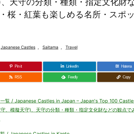
)、天守の分類・種類・指定文化財
・桜・紅葉も楽しめる名所・スポ
Japanese Castles
,
Saitama
,
Travel
Pin it
LinkedIn
B!
Hatena
RSS
Feedly
Copy
se Castles in Japan – Japan's Top 100 Castl
天守、模擬天守)、天守の分類・種類・指定文化財などの観点で
～
anese Castles in Kanto