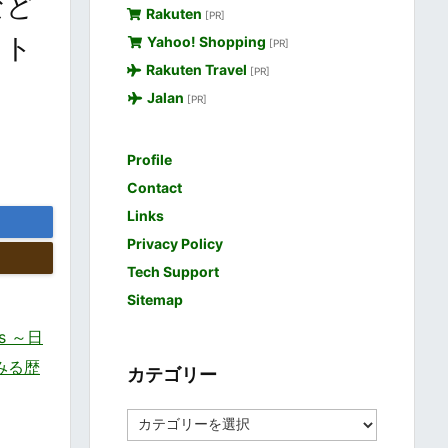
など
Rakuten
[PR]
ット
Yahoo! Shopping
[PR]
Rakuten Travel
[PR]
Jalan
[PR]
Profile
Contact
Links
Privacy Policy
Tech Support
Sitemap
es ～日
みる歴
カテゴリー
カ
テ