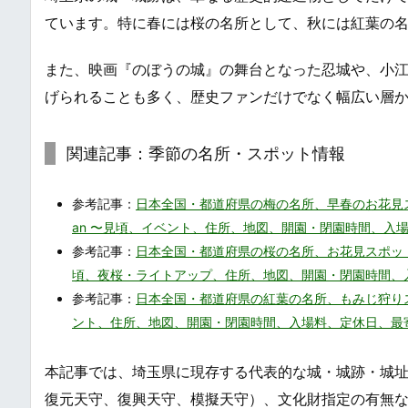
ています。特に春には桜の名所として、秋には紅葉の
また、映画『のぼうの城』の舞台となった忍城や、小
げられることも多く、歴史ファンだけでなく幅広い層
関連記事：季節の名所・スポット情報
参考記事：
日本全国・都道府県の梅の名所、早春のお花見スポットまとめ・一覧
an 〜見頃、イベント、住所、地図、開園・閉園時間、入
参考記事：
日本全国・都道府県の桜の名所、お花見スポットまとめ・一覧 / 
頃、夜桜・ライトアップ、住所、地図、開園・閉園時間、
参考記事：
日本全国・都道府県の紅葉の名所、もみじ狩りスポットまとめ・
ント、住所、地図、開園・閉園時間、入場料、定休日、最
本記事では、埼玉県に現存する代表的な城・城跡・城址
復元天守、復興天守、模擬天守）、文化財指定の有無