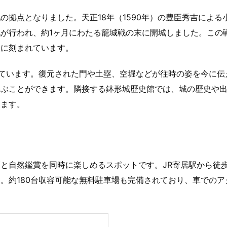
拠点となりました。天正18年（1590年）の豊臣秀吉による
が行われ、約1ヶ月にわたる籠城戦の末に開城しました。この
史に刻まれています。
れています。復元された門や土塁、空堀などが往時の姿を今に伝
学ぶことができます。隣接する鉢形城歴史館では、城の歴史や
きます。
と自然鑑賞を同時に楽しめるスポットです。JR寄居駅から徒歩
。約180台収容可能な無料駐車場も完備されており、車でのア