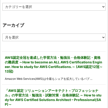
カ
テ
ゴ
リ
ー
アーカイブ
ア
ー
カ
イ
ブ
AWS認定全冠を達成した学習方法・勉強法・合格体験記・資格
の難易度 ～How to become an ALL AWS Certifications Engin
eer. How to study for AWS Certifications.～ (AWS認定12冠～
13冠)
Amazon Web Services(AWS)は今最もシェアを拡大しているパブ ...
「AWS 認定 ソリューションアーキテクト – プロフェッショナ
ル」の学習方法・勉強法・試験対策・合格体験記 ～ How to stu
dy for AWS Certified Solutions Architect – Professional(SA
P)～