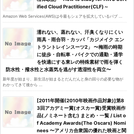
ified Cloud Practitioner(CLF)～
Amazon Web Services(AWS)は今最もシェアを拡大しているパブ ...
濡れない、蒸れない、汗臭くなりにくい
雨具・雨合羽・カッパ「カジメイク エン
トラントレインスーツ2」 〜梅雨の時期
に徒歩・自転車・バイクでの通勤・通学
を快適にする東レの特殊素材で雨を弾く
防水性・撥水性と水蒸気を逃がす透湿性を両立〜
新年度が始まり、新生活が始まるとだんだんと身の回りの必要な物が
わかってきて後から ...
[2011年開催(2010年映画作品対象)]第8
3回アカデミー賞(オスカー賞)受賞映画作
品(ノミネート含む) まとめ・一覧 / List o
f Academy Awards(The Oscars) Nomi
nees 〜アメリカ合衆国の優れた映画と関