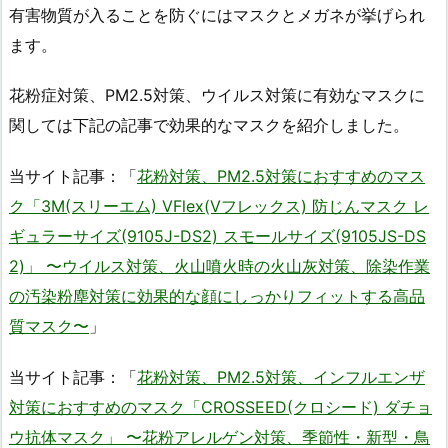
有害物質が入ることを防ぐにはマスクとメガネが挙げられ
ます。
花粉症対策、PM2.5対策、ウイルス対策に有効なマスクに
関しては下記の記事で効果的なマスクを紹介しました。
当サイト記事：「
花粉対策、PM2.5対策におすすめのマス
ク「3M(スリーエム) VFlex(Vフレックス) 防じんマスク レ
ギュラーサイズ(9105J-DS2) スモールサイズ(9105JS-DS
2)」 〜ウイルス対策、火山噴火時の火山灰対策、除染作業
の汚染粉塵対策に効果的な顔にしっかりフィットする高品
質マスク〜
」
当サイト記事：「
花粉対策、PM2.5対策、インフルエンザ
対策におすすめのマスク「CROSSEED(クロシード) ダチョ
ウ抗体マスク」 〜花粉アレルゲン対策、季節性・新型・鳥