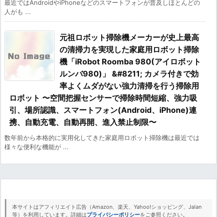
最近ではAndroidやiPhoneなどのスマートフォンが普及しほとんどの
人がも ...
元祖ロボット掃除機メーカーが史上最高
の清掃力を実現した家庭用ロボット掃除
機「iRobot Roomba 980(アイロボット
ルンバ980)」 &#8211; カメラ付きで効
率よくムダがない強力清掃を行う掃除用
ロボット 〜空間把握センサーで掃除時間短縮、強力吸
引、場所認識、スマートフォン(Android、iPhone)連
携、自動充電、自動再開、進入禁止制限〜
数年前から本格的に実用化してきた家庭用ロボット掃除機は最近では
様々な便利な機能が ...
本サイトはアフィリエイト広告（Amazon、楽天、Yahoo!ショッピング、Jalan
等）を利用しています。詳細は
プライバシーポリシー
をご参照ください。