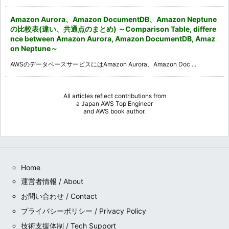
Amazon Aurora、Amazon DocumentDB、Amazon Neptune
の比較表(違い、共通点のまとめ) ～Comparison Table, differe
nce between Amazon Aurora, Amazon DocumentDB, Amaz
on Neptune～
AWSのデータベースサービスにはAmazon Aurora、Amazon Doc ...
All articles reflect contributions from
a
Japan AWS Top Engineer
and
AWS book author
.
Home
運営者情報 / About
お問い合わせ / Contact
プライバシーポリシー / Privacy Policy
技術支援体制 / Tech Support