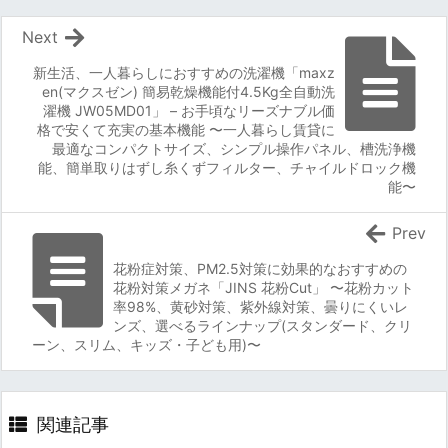
Next
新生活、一人暮らしにおすすめの洗濯機「maxz
en(マクスゼン) 簡易乾燥機能付4.5Kg全自動洗
濯機 JW05MD01」 – お手頃なリーズナブル価
格で安くて充実の基本機能 〜一人暮らし賃貸に
最適なコンパクトサイズ、シンプル操作パネル、槽洗浄機
能、簡単取りはずし糸くずフィルター、チャイルドロック機
能〜
Prev
花粉症対策、PM2.5対策に効果的なおすすめの
花粉対策メガネ「JINS 花粉Cut」 〜花粉カット
率98%、黄砂対策、紫外線対策、曇りにくいレ
ンズ、選べるラインナップ(スタンダード、クリ
ーン、スリム、キッズ・子ども用)〜
関連記事