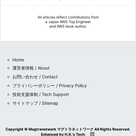
All articles reflect contributions from
a
Japan AWS Top Engineer
and
AWS book author
.
Home
運営者情報 / About
お問い合わせ / Contact
プライバシーポリシー / Privacy Policy
技術支援体制 / Tech Support
サイトマップ / Sitemap
Copyright ©
Magtranetwork マグトラネットワーク
All Rights Reserved.
Enhanced by
H.K.
's
Tech
: