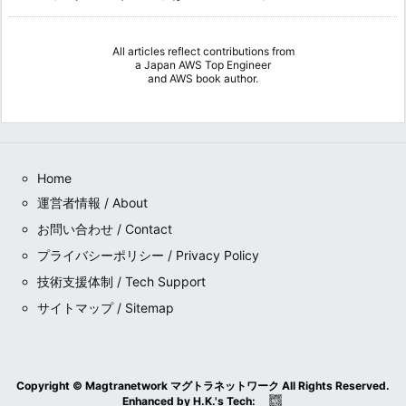
All articles reflect contributions from
a
Japan AWS Top Engineer
and
AWS book author
.
Home
運営者情報 / About
お問い合わせ / Contact
プライバシーポリシー / Privacy Policy
技術支援体制 / Tech Support
サイトマップ / Sitemap
Copyright ©
Magtranetwork マグトラネットワーク
All Rights Reserved.
Enhanced by
H.K.
's
Tech
: