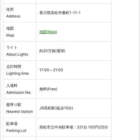
住所
香川県高松市番町1-11-1
Address
地図
地図(Map)
Map
ライト
約20万個(電球)
About Lights
点灯時間
17:00～21:00
Lighting time
入場料
無料(Free)
Admission fee
最寄り駅
JR高松駅(徒歩15分)
Nearest station
駐車場
高松市立中央駐車場：321台 100円/25分
Parking Lot