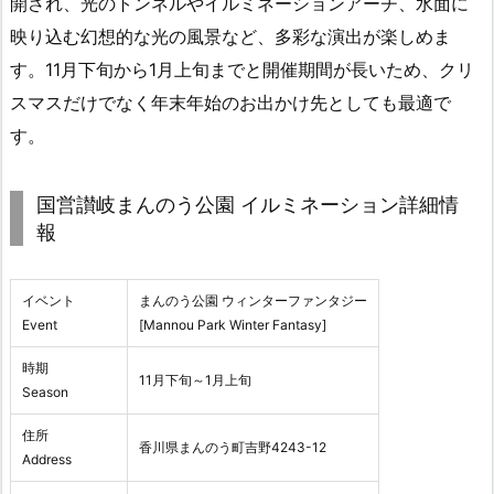
開され、光のトンネルやイルミネーションアーチ、水面に
映り込む幻想的な光の風景など、多彩な演出が楽しめま
す。11月下旬から1月上旬までと開催期間が長いため、クリ
スマスだけでなく年末年始のお出かけ先としても最適で
す。
国営讃岐まんのう公園 イルミネーション詳細情
報
イベント
まんのう公園 ウィンターファンタジー
Event
[Mannou Park Winter Fantasy]
時期
11月下旬～1月上旬
Season
住所
香川県まんのう町吉野4243-12
Address