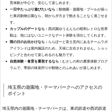
育体験が中心で、安心して楽しめます。
一日中たっぷり遊びたいなら：
動物園・遊園地・プールが揃っ
た東武動物公園なら、朝から夕方まで飽きることなく過ごせま
す。
カップルのデートなら：
西武園ゆうえんちの昭和レトロな世界
観は、他にはないユニークなデート体験を演出してくれます。
雨の日のお出かけなら：
ららぽーと富士見内にあるチームラボ
アイランドは屋内施設のため、天候に左右されません。ショッ
ピングと合わせて楽しめるのも魅力です。
自然体験・食育を重視するなら：
むさしの村の農業体験プログ
ラムで、季節の味覚狩りや動物とのふれあいが楽しめます。
埼玉県の遊園地・テーマパークへのアクセスの
ポイント
埼玉県内の遊園地・テーマパークは、東武鉄道や西武鉄道