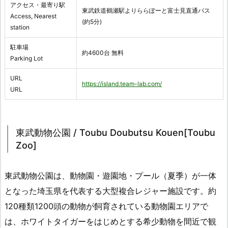
アクセス・最寄り駅
東武鉄道鶴瀬駅よりららぽーと富士見直通バス
Access, Nearest
(約5分)
station
駐車場
約4600台 無料
Parking Lot
URL
https://island.team-lab.com/
URL
東武動物公園 / Toubu Doubutsu Kouen[Toubu
Zoo]
東武動物公園は、動物園・遊園地・プール（夏季）が一体
となった埼玉県を代表する大型複合レジャー施設です。約
120種類1200頭の動物が飼育されている動物園エリアで
は、ホワイトタイガーをはじめとする希少動物を間近で観