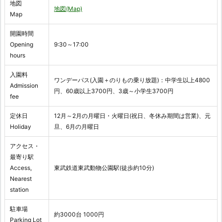
地図
地図(Map)
Map
開園時間
Opening
9:30～17:00
hours
入園料
ワンデーパス(入園＋のりもの乗り放題)：中学生以上4800
Admission
円、60歳以上3700円、3歳～小学生3700円
fee
定休日
12月～2月の月曜日・火曜日(祝日、冬休み期間は営業)、元
Holiday
旦、6月の月曜日
アクセス・
最寄り駅
Access,
東武鉄道東武動物公園駅(徒歩約10分)
Nearest
station
駐車場
約3000台 1000円
Parking Lot