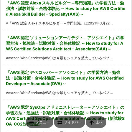
「AWS 認定 Alexa スキルビルダー – 専門知識」の学習方法・勉
強法・試験対策・合格体験記 ～ How to study for AWS Certifie
d Alexa Skill Builder – Specialty(AXS)～
※「AWS 認定 Alexa スキルビルダー – 専門知識」は2021年3月22 ...
「AWS 認定 ソリューションアーキテクト – アソシエイト」の学
習方法・勉強法・試験対策・合格体験記 ～ How to study for A
WS Certified Solutions Architect – Associate(SAA)～
Amazon Web Services(AWS)は今最もシェアを拡大しているパブ ...
「AWS 認定 デベロッパー – アソシエイト」の学習方法・勉強
法・試験対策・合格体験記 ～ How to study for AWS Certified
Developer – Associate(DVA)～
Amazon Web Services(AWS)は今最もシェアを拡大しているパブ ...
「AWS 認定 SysOps アドミニストレーター – アソシエイト」の
学習方法・勉強法・試験対策・合格体験記 ～ How to study for
AWS Certified SysOps Administrator – Associate～(新試験S
メニュー
サイドバー
上へ
OA-C02対策追記)