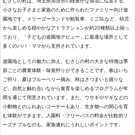
むさしの村は、埼玉県加須市の緑豊かな環境に位置する、
小さなお子さまと家族のために作られたファミリー向け遊
園地です。メリーゴーランドや観覧車、ミニSLなど、幼児
から楽しめる穏やかなアトラクションが約20種類以上揃っ
ており、「子どもの遊園地デビュー」に最適な場所として
多くのパパ・ママから支持されています。
遊園地としての魅力に加え、むさしの村の大きな特徴は季
節ごとの農業体験・味覚狩りができることです。春はいち
ご狩り、夏はブルーベリー摘み、秋はさつまいも掘りな
ど、自然と触れ合いながら食育を楽しめるプログラムが年
間を通じて用意されています。また、ウサギやヤギなどの
小動物とのふれあいコーナーもあり、生き物への関心を育
む体験ができます。入園料・フリーパスの料金が比較的リ
ーズナブルなのも、家族連れにうれしいポイントです。