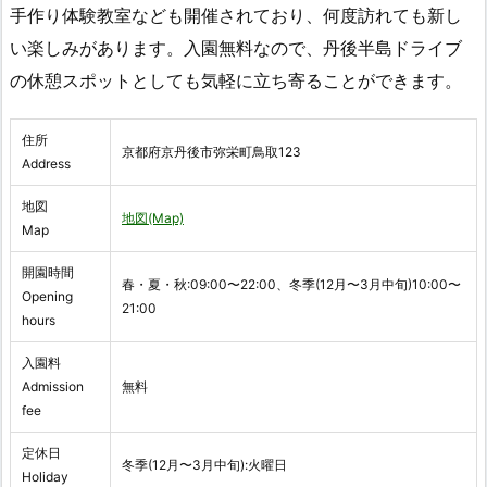
手作り体験教室なども開催されており、何度訪れても新し
い楽しみがあります。入園無料なので、丹後半島ドライブ
の休憩スポットとしても気軽に立ち寄ることができます。
住所
京都府京丹後市弥栄町鳥取123
Address
地図
地図(Map)
Map
開園時間
春・夏・秋:09:00〜22:00、冬季(12月〜3月中旬)10:00〜
Opening
21:00
hours
入園料
Admission
無料
fee
定休日
冬季(12月〜3月中旬):火曜日
Holiday