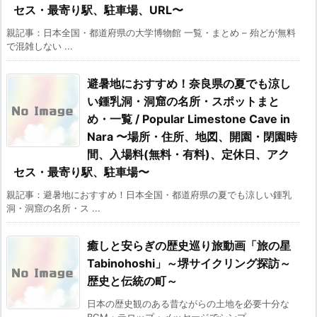
セス・最寄り駅、駐車場、URL〜
親記事：日本全国・都道府県の大学博物館 一覧・まとめ – 殆どが無料
で混雑しない ...
避暑地におすすめ！奈良県の夏でも涼し
い鍾乳洞・洞窟の名所・スポットまと
め・一覧 / Popular Limestone Cave in
Nara 〜場所・住所、地図、開園・閉園時
間、入場料(無料・有料)、定休日、アク
セス・最寄り駅、駐車場〜
親記事：避暑地におすすめ！日本全国・都道府県の夏でも涼しい鍾乳
洞・洞窟の名所・ス ...
癒しと安らぎの歴史巡り旅動画「旅の星
Tabinohoshi」～堺サイクリング探訪～
歴史と伝統の町～
日本の歴史観のある昔ながらの土地を必要十分な
BGM・テロップ・メッセージでシンプ ...