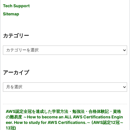
Tech Support
Sitemap
カテゴリー
カ
テ
ゴ
リ
ー
アーカイブ
ア
ー
カ
イ
ブ
AWS認定全冠を達成した学習方法・勉強法・合格体験記・資格
の難易度 ～How to become an ALL AWS Certifications Engin
eer. How to study for AWS Certifications.～ (AWS認定12冠～
13冠)