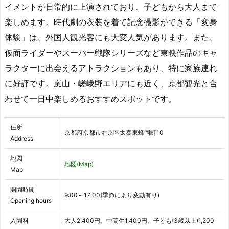
イメントが日常的に上演されており、子どもから大人まで
楽しめます。時代劇の衣装を着て記念撮影ができる「変身
体験」は、外国人観光客にも大変人気があります。また、
仮面ライダーやスーパー戦隊シリーズなど東映作品のキャ
ラクターに出会えるアトラクションもあり、特に家族連れ
に好評です。嵐山・嵯峨野エリアにも近く、京都観光と合
わせて一日中楽しめるおすすめスポットです。
住所
京都府京都市右京区太秦東蜂岡町10
Address
地図
地図(Map)
Map
開園時間
9:00～17:00(季節により変動有り)
Opening hours
入園料
大人2,400円、中高生1,400円、子ども(3歳以上)1,200