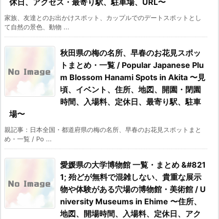
休日、アクセス・最寄り駅、駐車場、URL〜
家族、友達とのお出かけスポット、カップルでのデートスポットとし
て自然の景色、動物 ...
秋田県の梅の名所、早春のお花見スポッ
トまとめ・一覧 / Popular Japanese Plu
m Blossom Hanami Spots in Akita 〜見
頃、イベント、住所、地図、開園・閉園
時間、入場料、定休日、最寄り駅、駐車
場〜
親記事：日本全国・都道府県の梅の名所、早春のお花見スポットまと
め・一覧 / Po ...
愛媛県の大学博物館 一覧・まとめ &#821
1; 殆どが無料で混雑しない、貴重な展示
物や体験がある穴場の博物館・美術館 / U
niversity Museums in Ehime 〜住所、
地図、開場時間、入場料、定休日、アク