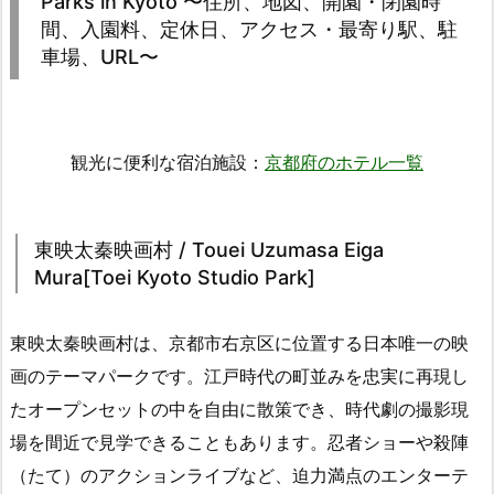
Parks in Kyoto 〜住所、地図、開園・閉園時
間、入園料、定休日、アクセス・最寄り駅、駐
車場、URL〜
観光に便利な宿泊施設：
京都府のホテル一覧
東映太秦映画村 / Touei Uzumasa Eiga
Mura[Toei Kyoto Studio Park]
東映太秦映画村は、京都市右京区に位置する日本唯一の映
画のテーマパークです。江戸時代の町並みを忠実に再現し
たオープンセットの中を自由に散策でき、時代劇の撮影現
場を間近で見学できることもあります。忍者ショーや殺陣
（たて）のアクションライブなど、迫力満点のエンターテ