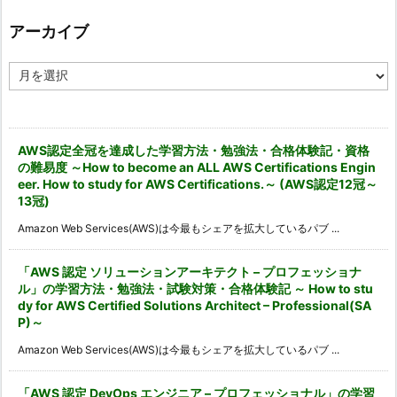
リ
ー
アーカイブ
ア
ー
カ
イ
ブ
AWS認定全冠を達成した学習方法・勉強法・合格体験記・資格
の難易度 ～How to become an ALL AWS Certifications Engin
eer. How to study for AWS Certifications.～ (AWS認定12冠～
13冠)
Amazon Web Services(AWS)は今最もシェアを拡大しているパブ ...
「AWS 認定 ソリューションアーキテクト – プロフェッショナ
ル」の学習方法・勉強法・試験対策・合格体験記 ～ How to stu
dy for AWS Certified Solutions Architect – Professional(SA
P)～
Amazon Web Services(AWS)は今最もシェアを拡大しているパブ ...
「AWS 認定 DevOps エンジニア – プロフェッショナル」の学習