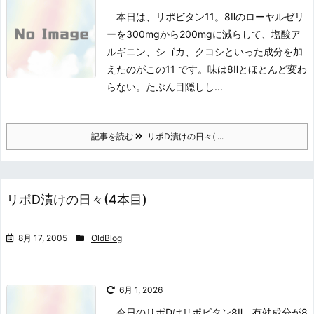
本日は、リポビタン11。8Ⅱのローヤルゼリ
ーを300mgから200mgに減らして、塩酸ア
ルギニン、シゴカ、クコシといった成分を加
えたのがこの11 です。味は8Ⅱとほとんど変わ
らない。たぶん目隠しし...
記事を読む
リポD漬けの日々( ...
リポD漬けの日々(4本目)
8月 17, 2005
OldBlog
6月 1, 2026
今日のリポDはリポビタン8Ⅱ。有効成分が8