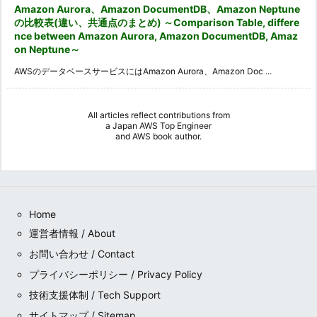
Amazon Aurora、Amazon DocumentDB、Amazon Neptune
の比較表(違い、共通点のまとめ) ～Comparison Table, differe
nce between Amazon Aurora, Amazon DocumentDB, Amaz
on Neptune～
AWSのデータベースサービスにはAmazon Aurora、Amazon Doc ...
All articles reflect contributions from
a
Japan AWS Top Engineer
and
AWS book author
.
Home
運営者情報 / About
お問い合わせ / Contact
プライバシーポリシー / Privacy Policy
技術支援体制 / Tech Support
サイトマップ / Sitemap