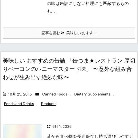
の味は缶詰にしない料理にも匹敵するもの
も...
記事を読む
美味しい おすす ...
美味しい おすすめの缶詰 「缶つま★レストラン 厚切
りベーコンのハニーマスタード味」 〜意外な組み合
わせが生み出す絶妙な味〜
10月 25, 2015
Canned Foods
,
Dietary Supplements
,
Foods and Drinks
,
Products
6月 1, 2026
昔から食べ物を長期保存し持ち運びしやすく