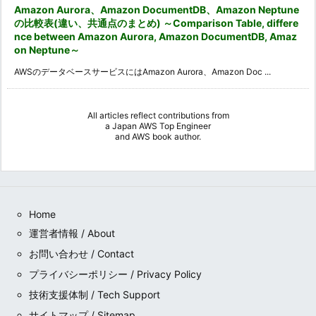
Amazon Aurora、Amazon DocumentDB、Amazon Neptune
の比較表(違い、共通点のまとめ) ～Comparison Table, differe
nce between Amazon Aurora, Amazon DocumentDB, Amaz
on Neptune～
AWSのデータベースサービスにはAmazon Aurora、Amazon Doc ...
All articles reflect contributions from
a
Japan AWS Top Engineer
and
AWS book author
.
Home
運営者情報 / About
お問い合わせ / Contact
プライバシーポリシー / Privacy Policy
技術支援体制 / Tech Support
サイトマップ / Sitemap