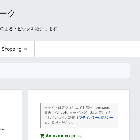
ワーク
性のあるトピックを紹介します。
! Shopping
[PR]
本サイトはアフィリエイト広告（Amazon、
楽天、Yahoo!ショッピング、Jalan等）を利
用しています。詳細は
プライバシーポリシー
をご参照ください。
～
Amazon.co.jp
[PR]