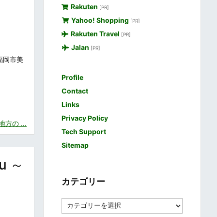
Rakuten
[PR]
Yahoo! Shopping
[PR]
Rakuten Travel
[PR]
Jalan
[PR]
福岡市美
Profile
Contact
Links
Privacy Policy
の ...
Tech Support
Sitemap
u ～
カテゴリー
カ
テ