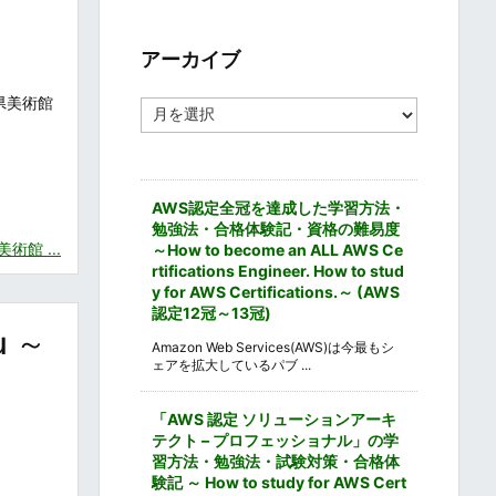
ゴ
リ
ー
アーカイブ
県美術館
ア
ー
カ
イ
ブ
AWS認定全冠を達成した学習方法・
勉強法・合格体験記・資格の難易度
館 ...
～How to become an ALL AWS Ce
rtifications Engineer. How to stud
y for AWS Certifications.～ (AWS
認定12冠～13冠)
u ～
Amazon Web Services(AWS)は今最もシ
ェアを拡大しているパブ ...
「AWS 認定 ソリューションアーキ
テクト – プロフェッショナル」の学
習方法・勉強法・試験対策・合格体
験記 ～ How to study for AWS Cert