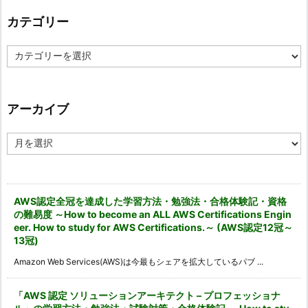
カテゴリー
カ
テ
ゴ
リ
ー
アーカイブ
ア
ー
カ
イ
ブ
AWS認定全冠を達成した学習方法・勉強法・合格体験記・資格
の難易度 ～How to become an ALL AWS Certifications Engin
eer. How to study for AWS Certifications.～ (AWS認定12冠～
13冠)
Amazon Web Services(AWS)は今最もシェアを拡大しているパブ ...
「AWS 認定 ソリューションアーキテクト – プロフェッショナ