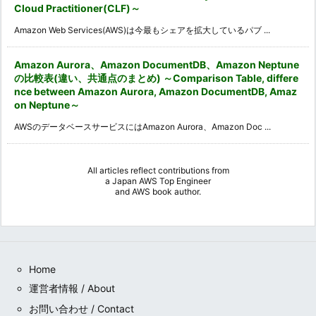
Cloud Practitioner(CLF)～
Amazon Web Services(AWS)は今最もシェアを拡大しているパブ ...
Amazon Aurora、Amazon DocumentDB、Amazon Neptune
の比較表(違い、共通点のまとめ) ～Comparison Table, differe
nce between Amazon Aurora, Amazon DocumentDB, Amaz
on Neptune～
AWSのデータベースサービスにはAmazon Aurora、Amazon Doc ...
All articles reflect contributions from
a
Japan AWS Top Engineer
and
AWS book author
.
Home
運営者情報 / About
お問い合わせ / Contact