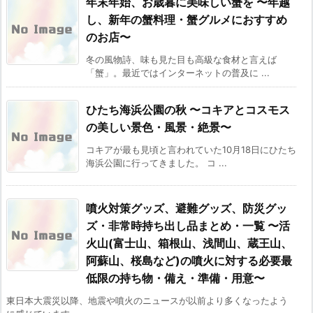
年末年始、お歳暮に美味しい蟹を 〜年越
し、新年の蟹料理・蟹グルメにおすすめ
のお店〜
冬の風物詩、味も見た目も高級な食材と言えば
「蟹」。最近ではインターネットの普及に ...
ひたち海浜公園の秋 〜コキアとコスモス
の美しい景色・風景・絶景〜
コキアが最も見頃と言われていた10月18日にひたち
海浜公園に行ってきました。 コ ...
噴火対策グッズ、避難グッズ、防災グッ
ズ・非常時持ち出し品まとめ・一覧 〜活
火山(富士山、箱根山、浅間山、蔵王山、
阿蘇山、桜島など)の噴火に対する必要最
低限の持ち物・備え・準備・用意〜
東日本大震災以降、地震や噴火のニュースが以前より多くなったよう