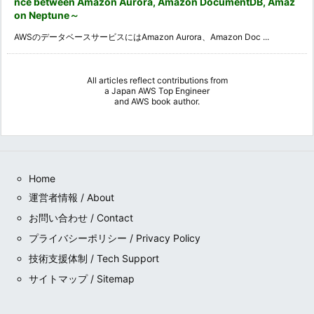
nce between Amazon Aurora, Amazon DocumentDB, Amaz
on Neptune～
AWSのデータベースサービスにはAmazon Aurora、Amazon Doc ...
All articles reflect contributions from
a
Japan AWS Top Engineer
and
AWS book author
.
Home
運営者情報 / About
お問い合わせ / Contact
プライバシーポリシー / Privacy Policy
技術支援体制 / Tech Support
サイトマップ / Sitemap