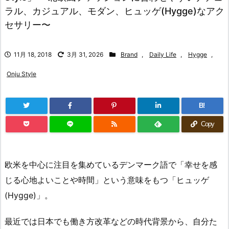
ラル、カジュアル、モダン、ヒュッゲ(Hygge)なアク
セサリー〜
11月 18, 2018
3月 31, 2026
Brand
,
Daily Life
,
Hygge
,
Onju Style
B!
Copy
欧米を中心に注目を集めているデンマーク語で「幸せを感
じる心地よいことや時間」という意味をもつ「ヒュッゲ
(Hygge)」。
最近では日本でも働き方改革などの時代背景から、自分た