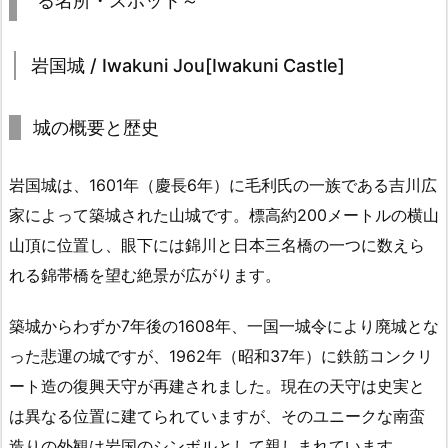
る名所・スポット～
岩国城 / Iwakuni Jou[Iwakuni Castle]
城の概要と歴史
岩国城は、1601年（慶長6年）に毛利氏の一族である吉川広
家によって築城された山城です。標高約200メートルの横山
山頂に位置し、眼下には錦川と日本三名橋の一つに数えら
れる錦帯橋を望む絶景が広がります。
築城からわずか7年後の1608年、一国一城令により廃城とな
った悲運の城ですが、1962年（昭和37年）に鉄筋コンクリ
ート造の復興天守が再建されました。現在の天守は史実と
は異なる位置に建てられていますが、そのユニークな南蛮
造りの外観は岩国のシンボルとして親しまれています。