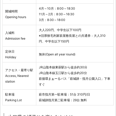
4月～10月：8:00～18:30
開城時間
11月～2月：8:30～16:30
Opening hours
3月：8:30～18:00
大人220円、中学生以下100円
入城料
※旧厚狭毛利家萩屋敷長屋との共通券：大人310
Admission fee
円、中学生以下150円
定休日
無休(Open all year round)
Holiday
JR山陰本線東萩駅から徒歩約30分
アクセス・最寄り駅
JR山陰本線玉江駅から徒歩約20分
Access, Nearest
萩循環まぁーるバス「萩城跡・指月公園入口」下車
station
すぐ
駐車場
萩市指月第一駐車場：51台 310円/日
Parking Lot
萩城跡指月第二駐車場：29台 無料