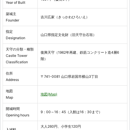
Year of Built
築城主
吉川広家（きっかわひろいえ）
Founder
指定
山口県指定文化財（旧天守台石垣）
Designation
天守の分類・種類
復興天守（1962年再建、鉄筋コンクリート造4層6
Castle Tower
階）
Classification
住所
〒741-0081 山口県岩国市横山3丁目
Address
地図
地図(Map)
Map
開城時間
9：00～16：45（入館は16：30まで）
Opening hours
大人260円、小学生120円
入城料