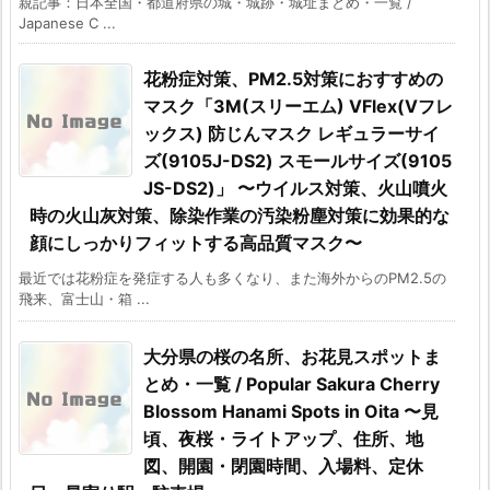
親記事：日本全国・都道府県の城・城跡・城址まとめ・一覧 /
Japanese C ...
花粉症対策、PM2.5対策におすすめの
マスク「3M(スリーエム) VFlex(Vフレ
ックス) 防じんマスク レギュラーサイ
ズ(9105J-DS2) スモールサイズ(9105
JS-DS2)」 〜ウイルス対策、火山噴火
時の火山灰対策、除染作業の汚染粉塵対策に効果的な
顔にしっかりフィットする高品質マスク〜
最近では花粉症を発症する人も多くなり、また海外からのPM2.5の
飛来、富士山・箱 ...
大分県の桜の名所、お花見スポットま
とめ・一覧 / Popular Sakura Cherry
Blossom Hanami Spots in Oita 〜見
頃、夜桜・ライトアップ、住所、地
図、開園・閉園時間、入場料、定休