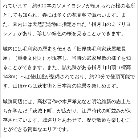
れています。約600本のソメイヨシノが植えられた桜の名所
としても知られ、春には多くの花見客で賑わいます。ま
た、園内には天然記念物に指定された「指月山のミドリヨ
シノ」があり、珍しい緑色の桜を見ることができます。
城内には毛利家の歴史を伝える「旧厚狭毛利家萩屋敷長
屋」（重要文化財）が現存し、当時の武家屋敷の様子を知
ることができます。また、詰丸跡がある指月山山頂（標高
143m）へは登山道が整備されており、約20分で登頂可能で
す。山頂からは萩市街と日本海の絶景を楽しめます。
城跡周辺には、高杉晋作や木戸孝允など明治維新の志士た
ちが学んだ「萩城下町」が広がり、江戸時代の町並みが保
存されています。城巡りとあわせて、歴史散策を楽しむこ
とができる貴重なエリアです。