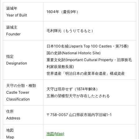
築城年
1604年（慶長9年）
Year of Built
築城主
毛利輝元（もうりてるもと）
Founder
日本100名城(Japan’s Top 100 Castles・第75番)
国の史跡(National Historic Site)
指定
重要文化財(Important Cultural Property・旧厚狭毛
Designation
利家萩屋敷長屋)
世界遺産「明治日本の産業革命遺産」構成資産
天守の分類・種類
天守は現存せず（1874年解体）
Castle Tower
五層の望楼型天守が存在したとされる
Classification
住所
〒758-0057 山口県萩市堀内字旧城1-1
Address
地図
地図(Map)
Map