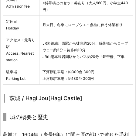
※錦帯橋とのセット券あり（大人960円、小学生440
Admission fee
円）
定休日
月末日、冬季にロープウエイ点検に伴う休業有り
Holiday
アクセス・最寄り
JR岩徳線川西駅から徒歩約20分、錦帯橋からロープ
駅
ウェー約3分＋徒歩約10分
Access, Nearest
JR山陽本線岩国駅からバス約20分「錦帯橋」下車
station
駐車場
下河原駐車場：約300台 300円
Parking Lot
上河原駐車場：約130台 300円
萩城 / Hagi Jou[Hagi Castle]
城の概要と歴史
萩城は、1604年（慶長9年）に関ヶ原の戦いで敗れた毛利