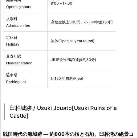
9:00～17:00
Opening hours
入場料
高校生以上300円、小・中学生150円
Admission fee
定休日
無休(Open all year round)
Holiday
最寄り駅
JR豊後竹田駅(徒歩約30分)
Nearest station
駐車場
約120台 無料(Free)
Parking Lot
臼杵城跡 / Usuki Jouato[Usuki Ruins of a
Castle]
戦国時代の海城跡 ― 約800本の桜と石垣、臼杵湾の絶景コ