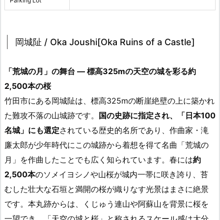
Parking Lot
岡城阯 / Oka Joushi[Oka Ruins of a Castle]
「荒城の月」の舞台 ― 標高325mの天空の城を彩る約
2,500本の桜
竹田市にある岡城阯は、標高325mの断崖絶壁の上に築かれ
た難攻不落の山城跡です。
国の史跡に指定され、「日本100
名城」にも選定
されている歴史的名所であり、作曲家・滝
廉太郎が少年時代にこの城跡から着想を得て名曲「荒城の
月」を作曲したことでも広く知られています。春には
約
2,500本
のソメイヨシノや山桜が城内一帯に咲き誇り、苔
むした壮大な石垣と満開の桜が織りなす光景はまさに絶景
です。本丸跡からは、くじゅう連山や阿蘇山を背景に桜を
一望でき、「天空の城と桜」と称されるスケール感は大分