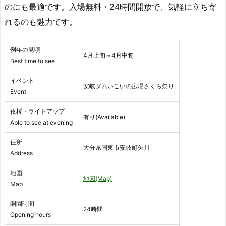
のにも最適です。入場無料・24時間開放で、気軽に立ち寄
れるのも魅力です。
例年の見頃
4月上旬～4月中旬
Best time to see
イベント
安岐ダムいこいの広場さくら祭り
Event
夜桜・ライトアップ
有り(Available)
Able to see at evening
住所
大分県国東市安岐町矢川
Address
地図
地図(Map)
Map
開園時間
24時間
Opening hours