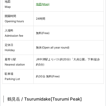
地図
地図(Map)
Map
開園時間
24時間
Opening hours
入場料
無料(Free)
Admission fee
定休日
無休(Open all year round)
Holiday
最寄り駅
JR中津駅よりバス(約20分)「大貞公園」下車(徒歩
Nearest station
約5分)
駐車場
約30台 無料(Free)
Parking Lot
鶴見岳 / Tsurumidake[Tsurumi Peak]