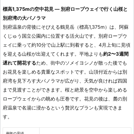
標高1,375mの空中花見 ― 別府ロープウェイで行く山桜と
別府湾の大パノラマ
別府温泉の背後にそびえる鶴見岳（標高1,375m）は、阿蘇
くじゅう国立公園内に位置する活火山です。別府ロープウ
ェイに乗って約10分で山上駅に到着すると、4月上旬に見頃
を迎える山桜が出迎えてくれます。平地よりも
約2〜3週間
遅れて開花する
ため、街中のソメイヨシノが散った後でも
お花見を楽しめる貴重なスポットです。山頂付近からは別
府湾を見下ろす大パノラマが広がり、天気が良ければ四国
まで見渡すことができます。桜と絶景を空中から楽しめる
ロープウェイからの眺めも圧巻です。花見の後は、麓の別
府温泉で名湯に浸かるという贅沢なプランも実現できま
す。
例年の見頃