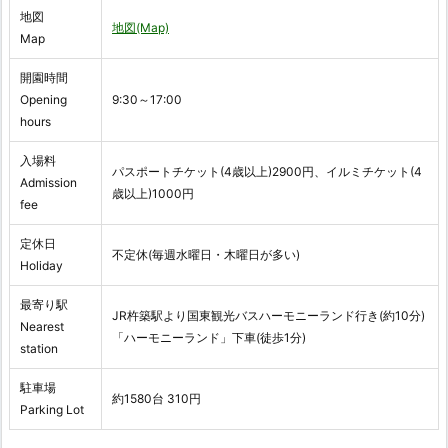
地図
地図(Map)
Map
開園時間
Opening
9:30～17:00
hours
入場料
パスポートチケット(4歳以上)2900円、イルミチケット(4
Admission
歳以上)1000円
fee
定休日
不定休(毎週水曜日・木曜日が多い)
Holiday
最寄り駅
JR杵築駅より国東観光バスハーモニーランド行き(約10分)
Nearest
「ハーモニーランド」下車(徒歩1分)
station
駐車場
約1580台 310円
Parking Lot