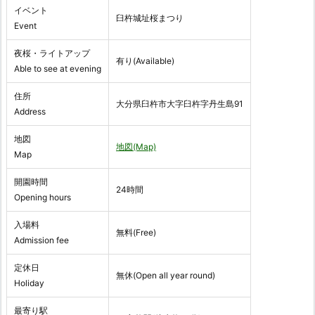
イベント
臼杵城址桜まつり
Event
夜桜・ライトアップ
有り(Available)
Able to see at evening
住所
大分県臼杵市大字臼杵字丹生島91
Address
地図
地図(Map)
Map
開園時間
24時間
Opening hours
入場料
無料(Free)
Admission fee
定休日
無休(Open all year round)
Holiday
最寄り駅