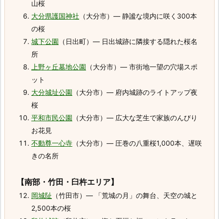
山桜
大分県護国神社
（大分市）― 静謐な境内に咲く300本
の桜
城下公園
（日出町）― 日出城跡に隣接する隠れた桜名
所
上野ヶ丘墓地公園
（大分市）― 市街地一望の穴場スポ
ット
大分城址公園
（大分市）― 府内城跡のライトアップ夜
桜
平和市民公園
（大分市）― 広大な芝生で家族のんびり
お花見
不動尊一心寺
（大分市）― 圧巻の八重桜1,000本、遅咲
きの名所
【南部・竹田・臼杵エリア】
岡城阯
（竹田市）― 「荒城の月」の舞台、天空の城と
2,500本の桜