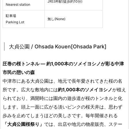
JR臼杵駅(徒歩約10分)
Nearest station
駐車場
無し(None)
Parking Lot
大貞公園 / Ohsada Kouen[Ohsada Park]
圧巻の桜トンネル ― 約1,000本のソメイヨシノが彩る中津
市民の憩いの森
中津市にある大貞公園は、地元で長年愛されてきた桜の名
所です。広大な敷地内には
約1,000本のソメイヨシノ
が植え
られており、満開時には園内の遊歩道が桜のトンネルと化
します。頭上一面に広がる淡いピンクの桜天井は、思わず
歩みを止めてしまうほどの美しさです。毎年開催される
「大貞公園桜祭り」
では、出店や地元の物産販売、ステー