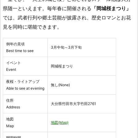
県随一といえます。毎年春に開催される
「岡城桜まつり」
では、武者行列や郷土芸能が披露され、歴史ロマンとお花
見を同時に堪能できます。
例年の見頃
3月中旬～3月下旬
Best time to see
イベント
岡城桜まつり
Event
夜桜・ライトアップ
無し(None)
Able to see at evening
住所
大分県竹田市大字竹田2761
Address
地図
地図(Map)
Map
開園時間