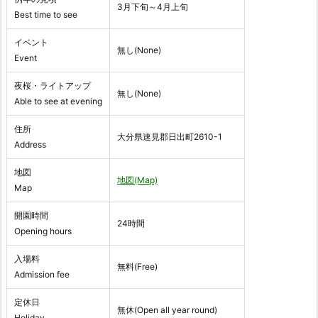
3月下旬～4月上旬
Best time to see
イベント
無し(None)
Event
夜桜・ライトアップ
無し(None)
Able to see at evening
住所
大分県速見郡日出町2610-1
Address
地図
地図(Map)
Map
開園時間
24時間
Opening hours
入場料
無料(Free)
Admission fee
定休日
無休(Open all year round)
Holiday