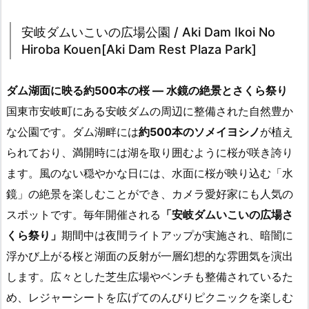
安岐ダムいこいの広場公園 / Aki Dam Ikoi No
Hiroba Kouen[Aki Dam Rest Plaza Park]
ダム湖面に映る約500本の桜 ― 水鏡の絶景とさくら祭り
国東市安岐町にある安岐ダムの周辺に整備された自然豊か
な公園です。ダム湖畔には
約500本のソメイヨシノ
が植え
られており、満開時には湖を取り囲むように桜が咲き誇り
ます。風のない穏やかな日には、水面に桜が映り込む「水
鏡」の絶景を楽しむことができ、カメラ愛好家にも人気の
スポットです。毎年開催される
「安岐ダムいこいの広場さ
くら祭り」
期間中は夜間ライトアップが実施され、暗闇に
浮かび上がる桜と湖面の反射が一層幻想的な雰囲気を演出
します。広々とした芝生広場やベンチも整備されているた
め、レジャーシートを広げてのんびりピクニックを楽しむ