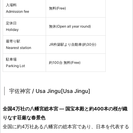
入場料
無料(Free)
Admission fee
定休日
無休(Open all year round)
Holiday
最寄り駅
JR杵築駅より自動車(約30分)
Nearest station
駐車場
約100台 無料(Free)
Parking Lot
宇佐神宮 / Usa Jingu[Usa Jingu]
全国4万社の八幡宮総本宮 ― 国宝本殿と約400本の桜が織
りなす荘厳な春景色
全国に約4万社ある八幡宮の総本宮であり、日本を代表する