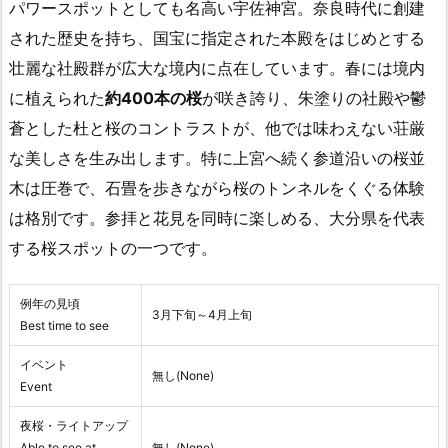
パワースポットとしても名高い宇佐神宮。奈良時代に創建
された歴史を持ち、国宝に指定された本殿をはじめとする
壮麗な社殿群が広大な境内に点在しています。春には境内
に植えられた
約400本の桜
が咲き誇り、朱塗りの社殿や鬱
蒼とした杜と桜のコントラストが、他では味わえない荘厳
な美しさを生み出します。特に上宮へ続く参道沿いの桜並
木は圧巻で、石畳を歩きながら桜のトンネルをくぐる体験
は格別です。参拝と花見を同時に楽しめる、大分県を代表
する桜スポットの一つです。
例年の見頃
3月下旬～4月上旬
Best time to see
イベント
無し(None)
Event
夜桜・ライトアップ
Able to see at
無し(None)