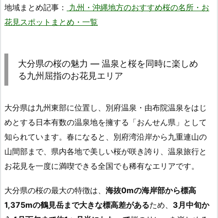
地域まとめ記事：
九州・沖縄地方のおすすめ桜の名所・お
花見スポットまとめ・一覧
大分県の桜の魅力 ― 温泉と桜を同時に楽しめ
る九州屈指のお花見エリア
大分県は九州東部に位置し、別府温泉・由布院温泉をはじ
めとする日本有数の温泉地を擁する「おんせん県」として
知られています。春になると、別府湾沿岸から九重連山の
山間部まで、県内各地で美しい桜が咲き誇り、温泉旅行と
お花見を一度に満喫できる全国でも稀有なエリアです。
大分県の桜の最大の特徴は、
海抜0mの海岸部から標高
1,375mの鶴見岳まで大きな標高差がある
ため、
3月中旬か