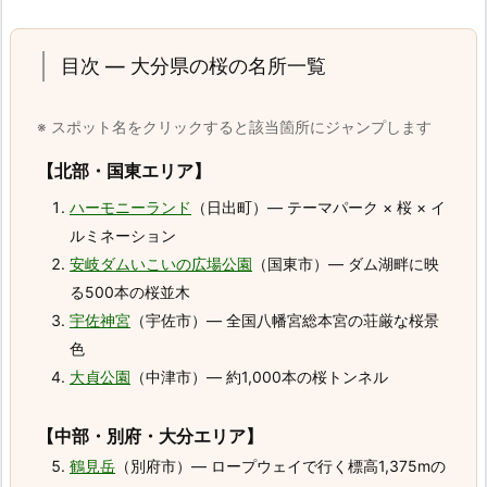
目次 ― 大分県の桜の名所一覧
※ スポット名をクリックすると該当箇所にジャンプします
【北部・国東エリア】
ハーモニーランド
（日出町）― テーマパーク × 桜 × イ
ルミネーション
安岐ダムいこいの広場公園
（国東市）― ダム湖畔に映
る500本の桜並木
宇佐神宮
（宇佐市）― 全国八幡宮総本宮の荘厳な桜景
色
大貞公園
（中津市）― 約1,000本の桜トンネル
【中部・別府・大分エリア】
鶴見岳
（別府市）― ロープウェイで行く標高1,375mの