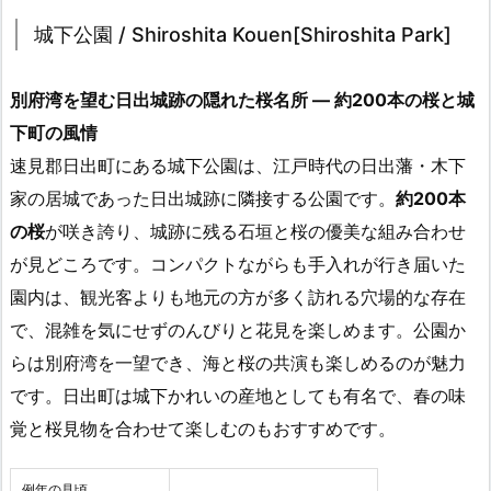
城下公園 / Shiroshita Kouen[Shiroshita Park]
別府湾を望む日出城跡の隠れた桜名所 ― 約200本の桜と城
下町の風情
速見郡日出町にある城下公園は、江戸時代の日出藩・木下
家の居城であった日出城跡に隣接する公園です。
約200本
の桜
が咲き誇り、城跡に残る石垣と桜の優美な組み合わせ
が見どころです。コンパクトながらも手入れが行き届いた
園内は、観光客よりも地元の方が多く訪れる穴場的な存在
で、混雑を気にせずのんびりと花見を楽しめます。公園か
らは別府湾を一望でき、海と桜の共演も楽しめるのが魅力
です。日出町は城下かれいの産地としても有名で、春の味
覚と桜見物を合わせて楽しむのもおすすめです。
例年の見頃