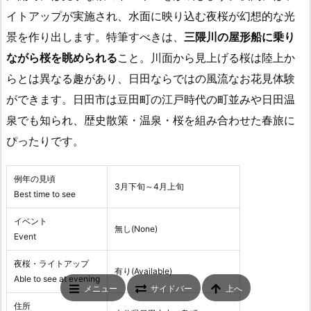
イトアップが実施され、水面に映り込む夜桜が幻想的な光
景を作り出します。特筆すべきは、
三隈川の屋形船に乗り
ながら桜を眺められる
こと。川面から見上げる桜は陸上か
らとは異なる趣があり、日田ならではの風流なお花見体験
ができます。日田市は豆田町の江戸時代の町並みや日田温
泉でも知られ、歴史散策・温泉・桜を組み合わせた春旅に
ぴったりです。
例年の見頃
3月下旬～4月上旬
Best time to see
イベント
無し(None)
Event
夜桜・ライトアップ
有り(Available)
Able to see at evening
メニュー
サイドバー
上へ
住所