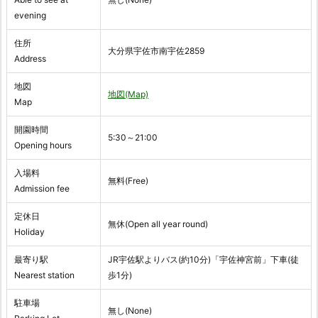
evening
住所
大分県宇佐市南宇佐2859
Address
地図
地図(Map)
Map
開園時間
5:30～21:00
Opening hours
入場料
無料(Free)
Admission fee
定休日
無休(Open all year round)
Holiday
最寄り駅
JR宇佐駅よりバス(約10分)「宇佐神宮前」下車(徒
Nearest station
歩1分)
駐車場
無し(None)