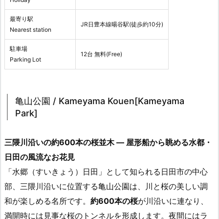
最寄り駅
JR日豊本線暘谷駅(徒歩約10分)
Nearest station
駐車場
12台 無料(Free)
Parking Lot
亀山公園 / Kameyama Kouen[Kameyama
Park]
三隈川沿いの約600本の桜並木 ― 屋形船から眺める水都・
日田の風流なお花見
「水郷（すいきょう）日田」として知られる日田市の中心
部、三隈川沿いに位置する亀山公園は、川と桜の美しい調
和が楽しめる名所です。
約600本の桜
が川沿いに連なり、
満開時には見事な桜のトンネルを形成します。夜間にはラ