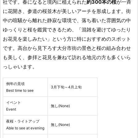
社です。春になると境内に植えられた
約300本の桜
が一斉
に花開き、参道の桜並木が美しいアーチを形成します。街
中の喧騒から離れた静寂な環境で、落ち着いた雰囲気の中
ゆっくりと桜を鑑賞できるため、「混雑を避けてゆったり
お花見を楽しみたい」という方に特におすすめのスポット
です。高台から見下ろす大分市街の景色と桜の組み合わせ
も美しく、参拝と花見を兼ねて訪れる地元の方も多くいら
っしゃいます。
例年の見頃
3月下旬～4月上旬
Best time to see
イベント
無し(None)
Event
夜桜・ライトアップ
無し(None)
Able to see at evening