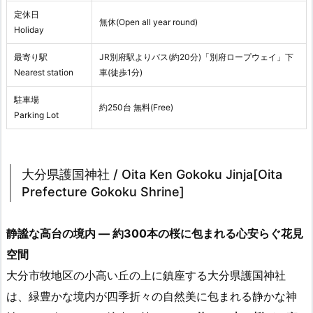
定休日
無休(Open all year round)
Holiday
最寄り駅
JR別府駅よりバス(約20分)「別府ロープウェイ」下
Nearest station
車(徒歩1分)
駐車場
約250台 無料(Free)
Parking Lot
大分県護国神社 / Oita Ken Gokoku Jinja[Oita
Prefecture Gokoku Shrine]
静謐な高台の境内 ― 約300本の桜に包まれる心安らぐ花見
空間
大分市牧地区の小高い丘の上に鎮座する大分県護国神社
は、緑豊かな境内が四季折々の自然美に包まれる静かな神