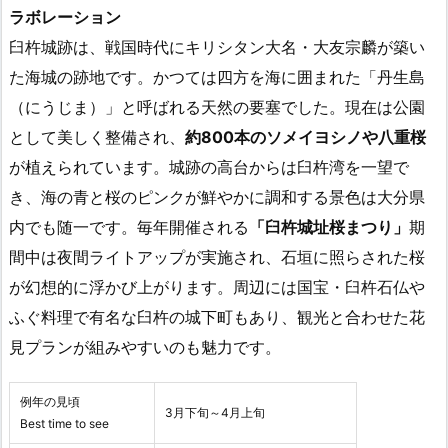
ラボレーション
臼杵城跡は、戦国時代にキリシタン大名・大友宗麟が築い
た海城の跡地です。かつては四方を海に囲まれた「丹生島
（にうじま）」と呼ばれる天然の要塞でした。現在は公園
として美しく整備され、
約800本のソメイヨシノや八重桜
が植えられています。城跡の高台からは臼杵湾を一望で
き、海の青と桜のピンクが鮮やかに調和する景色は大分県
内でも随一です。毎年開催される
「臼杵城址桜まつり」
期
間中は夜間ライトアップが実施され、石垣に照らされた桜
が幻想的に浮かび上がります。周辺には国宝・臼杵石仏や
ふぐ料理で有名な臼杵の城下町もあり、観光と合わせた花
見プランが組みやすいのも魅力です。
例年の見頃
3月下旬～4月上旬
Best time to see