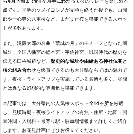
ら4月下旬まで約1ヶ月半にわたって
桜のリレーを楽しめる
点です。平地のソメイヨシノが見頃を終えた後でも、山間
部や一心寺の八重桜など、まだまだ桜を堪能できるスポッ
トが多数あります。
また、滝廉太郎の名曲「荒城の月」のモチーフとなった岡
城阯、全国八幡宮の総本宮・宇佐神宮、戦国時代の歴史を
伝える臼杵城跡など、
歴史的な城址や由緒ある神社仏閣と
桜の組み合わせ
を鑑賞できるのも大分県ならではの魅力で
す。夜桜・ライトアップを実施している名所も多く、昼間
とは異なる幻想的な雰囲気を堪能できます。
本記事では、大分県内の人気桜スポット
全14ヶ所
を厳選
し、見頃時期・夜桜ライトアップの有無・住所・地図・開
園時間・入場料・最寄り駅・駐車場情報まで詳しくご紹介
します。お花見計画にぜひお役立てください。