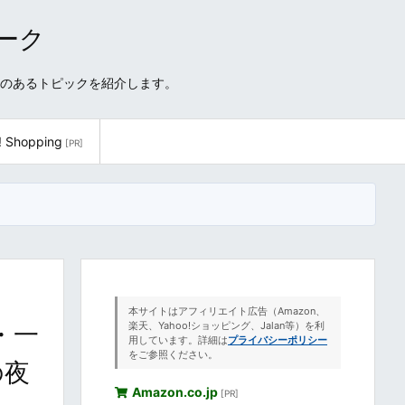
ワーク
性のあるトピックを紹介します。
! Shopping
[PR]
本サイトはアフィリエイト広告（Amazon、
・一
楽天、Yahoo!ショッピング、Jalan等）を利
用しています。詳細は
プライバシーポリシー
をご参照ください。
の夜
Amazon.co.jp
[PR]