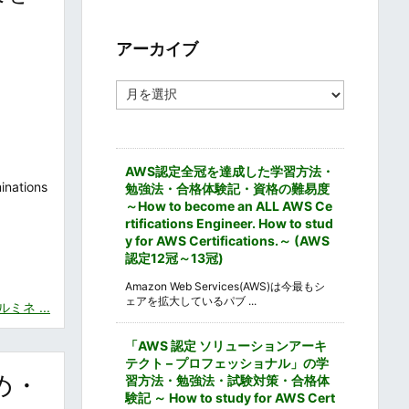
ゴ
リ
ー
アーカイブ
ア
ー
カ
イ
ブ
AWS認定全冠を達成した学習方法・
tions
勉強法・合格体験記・資格の難易度
～How to become an ALL AWS Ce
rtifications Engineer. How to stud
y for AWS Certifications.～ (AWS
認定12冠～13冠)
Amazon Web Services(AWS)は今最もシ
ェアを拡大しているパブ ...
ネ ...
「AWS 認定 ソリューションアーキ
テクト – プロフェッショナル」の学
め・
習方法・勉強法・試験対策・合格体
験記 ～ How to study for AWS Cert