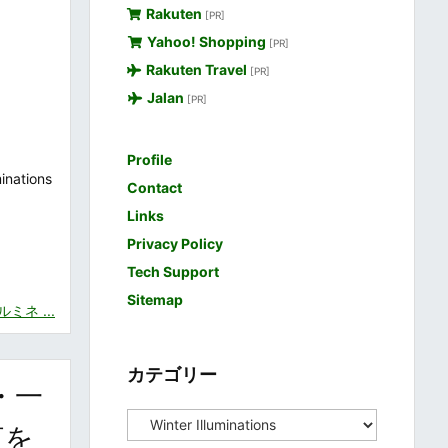
Rakuten
[PR]
Yahoo! Shopping
[PR]
Rakuten Travel
[PR]
Jalan
[PR]
Profile
tions
Contact
Links
Privacy Policy
Tech Support
Sitemap
ネ ...
カテゴリー
・一
カ
夜を
テ