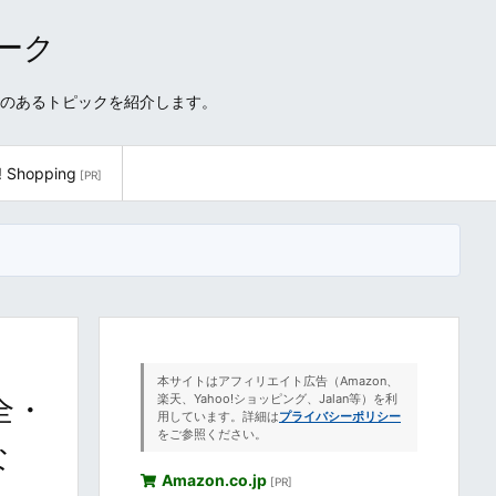
ワーク
性のあるトピックを紹介します。
! Shopping
[PR]
本サイトはアフィリエイト広告（Amazon、
全・
楽天、Yahoo!ショッピング、Jalan等）を利
用しています。詳細は
プライバシーポリシー
をご参照ください。
な
Amazon.co.jp
[PR]