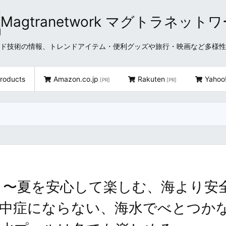
Magtranetwork マグトラネット
どクラウド技術の情報、トレンドアイテム・便利グッズや旅行・映画など多様
roducts
Amazon.co.jp
Rakuten
Yahoo
[PR]
[PR]
 〜夏を安心して楽しむ、海より安
熱中症にならない、海水でべとつか