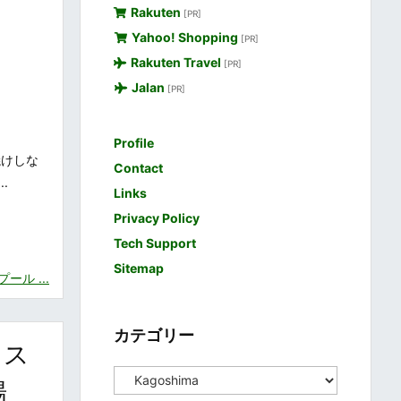
Rakuten
[PR]
Yahoo! Shopping
[PR]
Rakuten Travel
[PR]
Jalan
[PR]
Profile
焼けしな
Contact
.
Links
Privacy Policy
Tech Support
Sitemap
ル ...
カテゴリー
・ス
カ
場
テ