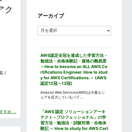
ゴ
アク
リ
ー
アーカイブ
ア
ー
カ
イ
ブ
AWS認定全冠を達成した学習方法・
勉強法・合格体験記・資格の難易度
～How to become an ALL AWS Ce
rtifications Engineer. How to stud
 /
y for AWS Certifications.～ (AWS
認定12冠～13冠)
Amazon Web Services(AWS)は今最もシ
ェアを拡大しているパブ ...
め ...
「AWS 認定 ソリューションアーキ
テクト – プロフェッショナル」の学
習方法・勉強法・試験対策・合格体
験記 ～ How to study for AWS Cert