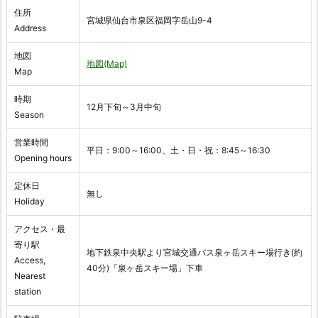
住所
宮城県仙台市泉区福岡字岳山9-4
Address
地図
地図(Map)
Map
時期
12月下旬～3月中旬
Season
営業時間
平日：9:00～16:00、土・日・祝：8:45～16:30
Opening hours
定休日
無し
Holiday
アクセス・最
寄り駅
地下鉄泉中央駅より宮城交通バス泉ヶ岳スキー場行き(約
Access,
40分)「泉ヶ岳スキー場」下車
Nearest
station