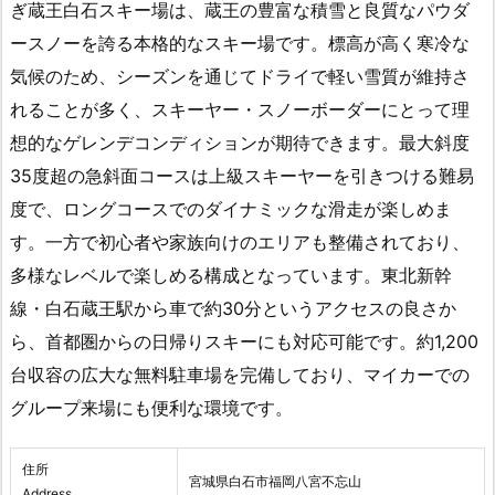
ぎ蔵王白石スキー場は、蔵王の豊富な積雪と良質なパウダ
ースノーを誇る本格的なスキー場です。標高が高く寒冷な
気候のため、シーズンを通じてドライで軽い雪質が維持さ
れることが多く、スキーヤー・スノーボーダーにとって理
想的なゲレンデコンディションが期待できます。最大斜度
35度超の急斜面コースは上級スキーヤーを引きつける難易
度で、ロングコースでのダイナミックな滑走が楽しめま
す。一方で初心者や家族向けのエリアも整備されており、
多様なレベルで楽しめる構成となっています。東北新幹
線・白石蔵王駅から車で約30分というアクセスの良さか
ら、首都圏からの日帰りスキーにも対応可能です。約1,200
台収容の広大な無料駐車場を完備しており、マイカーでの
グループ来場にも便利な環境です。
住所
宮城県白石市福岡八宮不忘山
Address