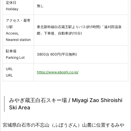
定休日
無し
Holiday
アクセス・最寄
り駅
東北新幹線白石蔵王駅よりバス(約1時間)「遠刈田温泉
Access,
郷」下車後、自動車(約10分)
Nearest station
駐車場
3800台 600円(平日無料)
Parking Lot
URL
https://www.eboshi.co.jp/
URL
みやぎ蔵王白石スキー場 / Miyagi Zao Shiroishi
Ski Area
宮城県白石市の不忘山（ふぼうざん）山麓に位置するみや