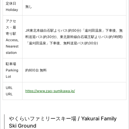
定休日
無し
Holiday
アクセ
ス・最
JR東北本線白石駅よりバス(約50分)「遠刈田温泉」下車後、無
寄り駅
料送迎バス(約30分)、東北新幹線白石蔵王駅よりバス(約1時間)
Access,
「遠刈田温泉」下車後、無料送迎バス(約30分)
Nearest
station
駐車場
Parking
約600台 無料
Lot
URL
https://www.zao-sumikawa.jp/
URL
やくらいファミリースキー場 / Yakurai Family
Ski Ground