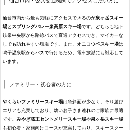
仙台市内・公共交通機関でアクセスしたい方に
仙台市内から最も気軽にアクセスできるのが
泉ヶ岳スキー
場
と
スプリングバレー泉高原スキー場
です。どちらも地下
鉄泉中央駅から路線バスで直通アクセスでき、マイカーな
しでも訪れやすい環境です。また、
オニコウベスキー場
は
鳴子温泉駅からバスで行けるため、電車旅派にも対応して
います。
ファミリー・初心者の方に
やくらいファミリースキー場
は急斜面が少なく、そり遊び
エリアも充実しており、幼いお子さま連れのご家族に最適
です。
みやぎ蔵王セントメリースキー場
や
泉ヶ岳スキー場
も初心者・家族向けコースが充実しており、スキースクー