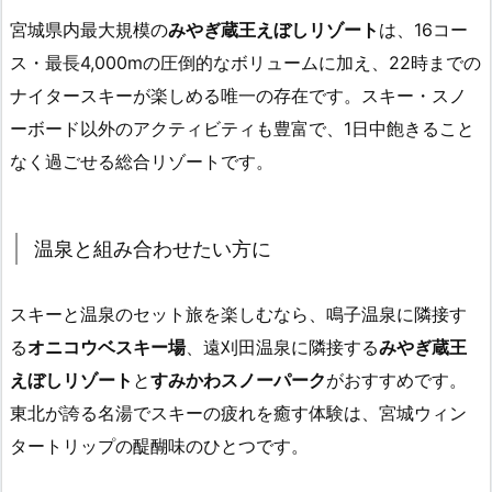
宮城県内最大規模の
みやぎ蔵王えぼしリゾート
は、16コー
ス・最長4,000mの圧倒的なボリュームに加え、22時までの
ナイタースキーが楽しめる唯一の存在です。スキー・スノ
ーボード以外のアクティビティも豊富で、1日中飽きること
なく過ごせる総合リゾートです。
温泉と組み合わせたい方に
スキーと温泉のセット旅を楽しむなら、鳴子温泉に隣接す
る
オニコウベスキー場
、遠刈田温泉に隣接する
みやぎ蔵王
えぼしリゾート
と
すみかわスノーパーク
がおすすめです。
東北が誇る名湯でスキーの疲れを癒す体験は、宮城ウィン
タートリップの醍醐味のひとつです。