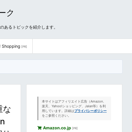
ワーク
性のあるトピックを紹介します。
! Shopping
[PR]
本サイトはアフィリエイト広告（Amazon、
重な
楽天、Yahoo!ショッピング、Jalan等）を利
用しています。詳細は
プライバシーポリシー
をご参照ください。
n
Amazon.co.jp
[PR]