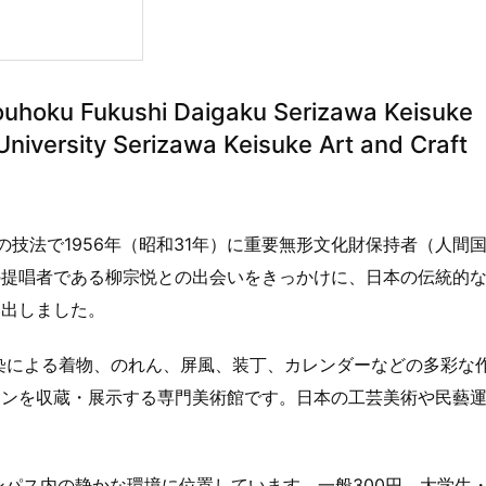
Fukushi Daigaku Serizawa Keisuke
University Serizawa Keisuke Art and Craft
）の技法で1956年（昭和31年）に重要無形文化財保持者（人間
の提唱者である柳宗悦との出会いをきっかけに、日本の伝統的
み出しました。
染による着物、のれん、屏風、装丁、カレンダーなどの多彩な
ョンを収蔵・展示する専門美術館です。日本の工芸美術や民藝
ンパス内の静かな環境に位置しています。一般300円、大学生