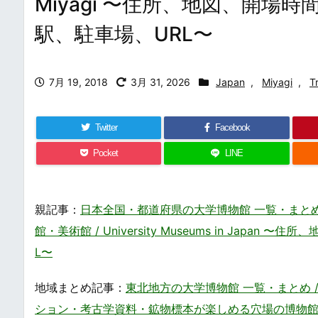
Miyagi 〜住所、地図、開
駅、駐車場、URL〜
7月 19, 2018
3月 31, 2026
Japan
,
Miyagi
,
T
Twitter
Facebook
Pocket
LINE
親記事：
日本全国・都道府県の大学博物館 一覧・まと
館・美術館 / University Museums in Ja
L〜
地域まとめ記事：
東北地方の大学博物館 一覧・まとめ / Uni
ション・考古学資料・鉱物標本が楽しめる穴場の博物