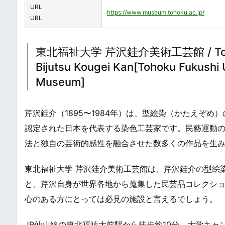
URL
https://www.museum.tohoku.ac.jp/
URL
東北福祉大学 芹沢銈介美術工芸館 / Touhoku 
Bijutsu Kougei Kan[Tohoku Fukushi 
Museum]
芹沢銈介（1895〜1984年）は、型絵染（かたえぞめ
認定された日本を代表する染色工芸家です。民藝運動
法と独自の芸術的感性を融合させた数多くの作品を生
東北福祉大学 芹沢銈介美術工芸館は、芹沢銈介の型絵
と、芹沢自身が世界各地から蒐集した民芸品コレクシ
心のある方にとっては必見の施設と言えるでしょう。
JR仙山線の東北福祉大前駅から徒歩約10分、大学キャ