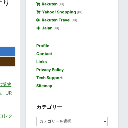
寄り
Rakuten
[PR]
Yahoo! Shopping
[PR]
Rakuten Travel
[PR]
Jalan
[PR]
Profile
Contact
Links
Privacy Policy
Tech Support
の博物
Sitemap
場、UR
カテゴリー
術コレク
カ
テ