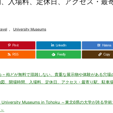
場時間、入場料、定休日、アクセス・最
ravel
,
University Museums
Pin it
LinkedIn
B!
Hatena
RSS
Feedly
Copy
め – 殆どが無料で混雑しない、貴重な展示物や体験がある穴場
pan 〜住所、地図、開場時間、入場料、定休日、アクセス・最寄り駅、駐車
versity Museums in Tohoku ～東北6県の大学が誇る学
館～