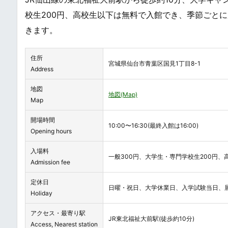
校生200円、高校生以下は無料で入館でき、季節ごと
きます。
住所
宮城県仙台市青葉区国見1丁目8-1
Address
地図
地図(Map)
Map
開場時間
10:00〜16:30(最終入館は16:00)
Opening hours
入場料
一般300円、大学生・専門学校生200円、
Admission fee
定休日
日曜・祝日、大学休業日、入学試験当日、展
Holiday
アクセス・最寄り駅
JR東北福祉大前駅(徒歩約10分)
Access, Nearest station