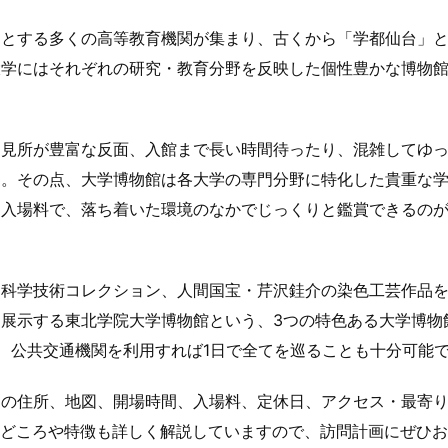
めとする多くの高等教育機関が集まり、古くから「学都仙台」
大学にはそれぞれの研究・教育分野を反映した個性豊かな博物
は見所が豊富な反面、入館まで長い時間待ったり、混雑してゆ
ん。その点、大学博物館は各大学の専門分野に特化した貴重な
な入場料で、落ち着いた環境のなかでじっくりと鑑賞できるの
・科学技術コレクション、人間国宝・芹沢銈介の染色工芸作品
展示する東北学院大学博物館という、3つの特色ある大学博物
、公共交通機関を利用すれば1日で全てを巡ることも十分可能
）の住所、地図、開場時間、入場料、定休日、アクセス・最寄
見どころや特徴も詳しく解説していますので、訪問計画にぜひ