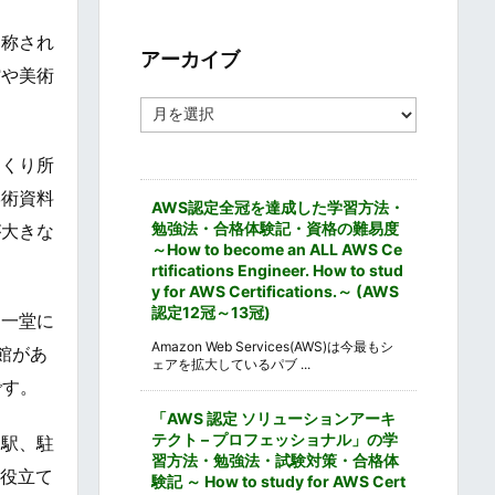
ゴ
リ
と称され
ー
アーカイブ
館や美術
ア
ー
カ
っくり所
イ
ブ
学術資料
AWS認定全冠を達成した学習方法・
勉強法・合格体験記・資格の難易度
が大きな
～How to become an ALL AWS Ce
rtifications Engineer. How to stud
y for AWS Certifications.～ (AWS
認定12冠～13冠)
を一堂に
Amazon Web Services(AWS)は今最もシ
館があ
ェアを拡大しているパブ ...
です。
「AWS 認定 ソリューションアーキ
テクト – プロフェッショナル」の学
り駅、駐
習方法・勉強法・試験対策・合格体
お役立て
験記 ～ How to study for AWS Cert