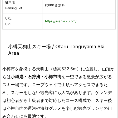
駐車場
約800台 無料
Parking Lot
URL
https://asari-ski.com/
URL
小樽天狗山スキー場 / Otaru Tenguyama Ski
Area
小樽市を象徴する天狗山（標高532.5m）に位置し、山頂か
らは
小樽港・石狩湾・小樽市街
を一望できる絶景が広がる
スキー場です。ロープウェイで山頂へアクセスできるた
め、スキーをしない観光客にも人気があります。ゲレンデ
は初心者から上級者まで対応したコース構成で、スキー後
は小樽市内の運河や海鮮グルメを楽しむ観光プランとの組
み合わせにも最適です。