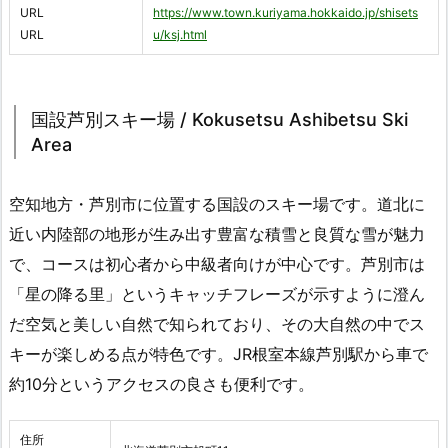
URL
https://www.town.kuriyama.hokkaido.jp/shisets
URL
u/ksj.html
国設芦別スキー場 / Kokusetsu Ashibetsu Ski
Area
空知地方・芦別市に位置する国設のスキー場です。道北に
近い内陸部の地形が生み出す豊富な積雪と良質な雪が魅力
で、コースは初心者から中級者向けが中心です。芦別市は
「星の降る里」というキャッチフレーズが示すように澄ん
だ空気と美しい自然で知られており、その大自然の中でス
キーが楽しめる点が特色です。JR根室本線芦別駅から車で
約10分というアクセスの良さも便利です。
住所