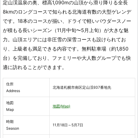
定山渓温泉の奥、標高1,090mの山頂から滑り降りる全長
8kmのロングコースで知られる北海道有数の大型ゲレンデ
です。18本のコースが揃い、ドライで軽いパウダースノー
が積もる長いシーズン（11月中旬〜5月上旬）が大きな魅
力。山頂エリアには非圧雪の深雪コースも設けられてお
り、上級者も満足できる内容です。無料駐車場（約1,850
台）を完備しており、ファミリーや大人数グループでも快
適に訪れることができます。
住所
北海道札幌市南区定山渓937番地先
Address
地図
地図(Map)
Map
時期
11月18日～5月7日
Season