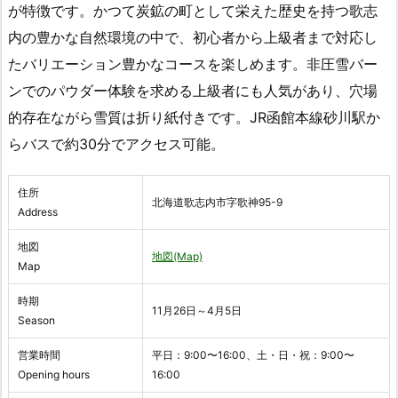
が特徴です。かつて炭鉱の町として栄えた歴史を持つ歌志
内の豊かな自然環境の中で、初心者から上級者まで対応し
たバリエーション豊かなコースを楽しめます。非圧雪バー
ンでのパウダー体験を求める上級者にも人気があり、穴場
的存在ながら雪質は折り紙付きです。JR函館本線砂川駅か
らバスで約30分でアクセス可能。
住所
北海道歌志内市字歌神95-9
Address
地図
地図(Map)
Map
時期
11月26日～4月5日
Season
営業時間
平日：9:00〜16:00、土・日・祝：9:00〜
Opening hours
16:00