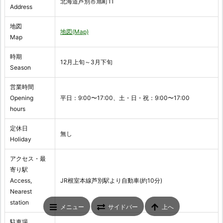
北海道芦別市旭町11
Address
地図
地図(Map)
Map
時期
12月上旬～3月下旬
Season
営業時間
Opening
平日：9:00〜17:00、土・日・祝：9:00〜17:00
hours
定休日
無し
Holiday
アクセス・最
寄り駅
Access,
JR根室本線芦別駅より自動車(約10分)
Nearest
station
メニュー
サイドバー
上へ
駐車場