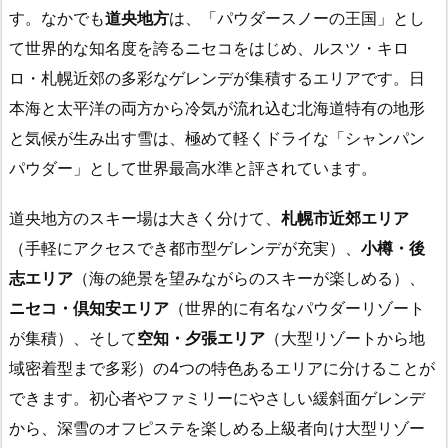
す。なかでも
道央地方
は、「パウダースノーの王国」とし
て世界的な知名度を誇るニセコをはじめ、ルスツ・キロ
ロ・札幌近郊の多彩なゲレンデが集積するエリアです。日
本海と太平洋の両方から冷気が流れ込む北海道特有の地形
と気候が生み出す雪は、極めて軽くドライな「シャンパン
パウダー」として世界最高水準と評されています。
道央地方のスキー場は大きく分けて、
札幌市近郊エリア
（手軽にアクセスでき都市型ゲレンデが充実）、
小樽・後
志エリア
（海の絶景を望みながらのスキーが楽しめる）、
ニセコ・倶知安エリア
（世界的に有名なパウダーリゾート
が集積）、そして
空知・夕張エリア
（大型リゾートから地
域密着型まで多彩）の4つの特色あるエリアに分けることが
できます。初心者やファミリーにやさしい緩斜面ゲレンデ
から、深雪のオフピステを楽しめる上級者向け大型リゾー