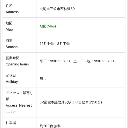
住所
北海道三笠市西桂沢50
Address
地図
地図(Map)
Map
時期
12月中旬～3月下旬
Season
営業時間
平日：9:00〜16:00、土・日・祝：9:00〜16:00
Opening hours
定休日
無し
Holiday
アクセス・最寄り
駅
JR函館本線岩見沢駅より自動車(約50分)
Access, Nearest
station
駐車場
約200台 無料