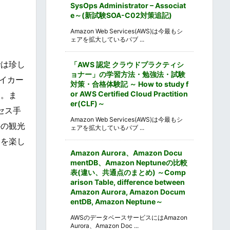
SysOps Administrator – Associat
e～(新試験SOA-C02対策追記)
Amazon Web Services(AWS)は今最もシ
ェアを拡大しているパブ ...
では珍し
「AWS 認定 クラウドプラクティシ
ョナー」の学習方法・勉強法・試験
イカー
対策・合格体験記 ～ How to study f
or AWS Certified Cloud Practition
す。ま
er(CLF)～
セス手
Amazon Web Services(AWS)は今最もシ
外の観光
ェアを拡大しているパブ ...
ドを楽し
Amazon Aurora、Amazon Docu
mentDB、Amazon Neptuneの比較
表(違い、共通点のまとめ) ～Comp
arison Table, difference between
Amazon Aurora, Amazon Docum
entDB, Amazon Neptune～
AWSのデータベースサービスにはAmazon
Aurora、Amazon Doc ...