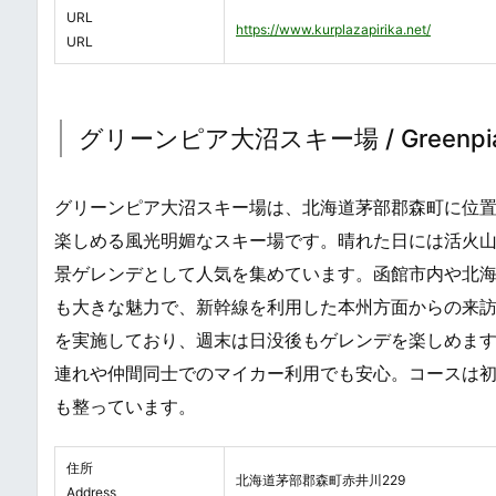
URL
https://www.kurplazapirika.net/
URL
グリーンピア大沼スキー場 / Greenpia O
グリーンピア大沼スキー場は、北海道茅部郡森町に位
楽しめる風光明媚なスキー場です。晴れた日には活火
景ゲレンデとして人気を集めています。函館市内や北海
も大きな魅力で、新幹線を利用した本州方面からの来訪
を実施しており、週末は日没後もゲレンデを楽しめます
連れや仲間同士でのマイカー利用でも安心。コースは
も整っています。
住所
北海道茅部郡森町赤井川229
Address