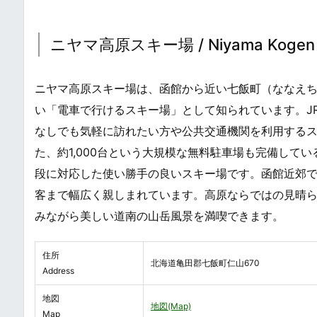
ニヤマ高原スキー場 / Niyama Kogen Sk
ニヤマ高原スキー場は、函館から近い七飯町（ななえ
い「電車で行けるスキー場」として知られています。J
なしでも気軽に訪れたい方や公共交通機関を利用する
た、約1,000台という大規模な無料駐車場も完備して
段に対応した使い勝手の良いスキー場です。函館近郊
客まで幅広く親しまれています。高原ならではの見晴
みながら美しい道南の山岳風景を満喫できます。
住所
北海道亀田郡七飯町仁山670
Address
地図
地図(Map)
Map