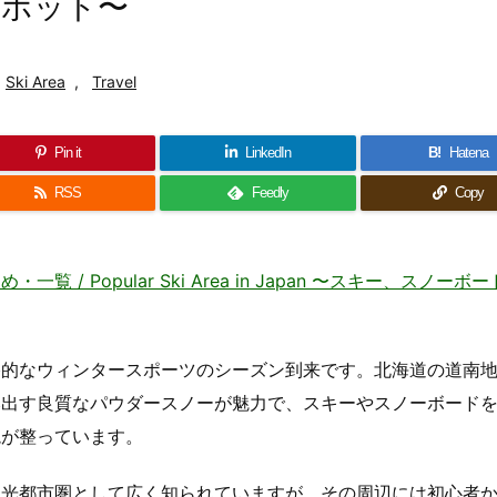
スポット〜
Ski Area
,
Travel
Pin it
LinkedIn
B!
Hatena
RSS
Feedly
Copy
 Popular Ski Area in Japan 〜スキー、スノーボ
格的なウィンタースポーツのシーズン到来です。北海道の道南
み出す良質なパウダースノーが魅力で、スキーやスノーボード
境が整っています。
観光都市圏として広く知られていますが、その周辺には初心者