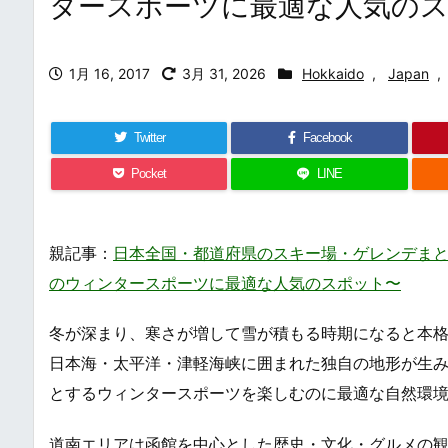
タースポーツに最適な人気の
1月 16, 2017
3月 31, 2026
Hokkaido
,
Japan
,
Twitter
Facebook
Pocket
LINE
親記事：
日本全国・都道府県のスキー場・ゲレンデまとめ・一覧 /
のウィンタースポーツに最適な人気のスポット〜
冬が深まり、寒さが増して雪が積もる時期になると本
日本海・太平洋・津軽海峡に囲まれた独自の地形が生
とするウィンタースポーツを楽しむのに最適な自然環
道南エリアは函館を中心とした歴史・文化・グルメの