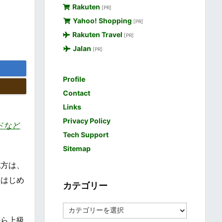
Rakuten
[PR]
Yahoo! Shopping
[PR]
Rakuten Travel
[PR]
Jalan
[PR]
Profile
Contact
Links
Privacy Policy
ードなど
Tech Support
Sitemap
地方は、
をはじめ
カテゴリー
カ
テ
から上級