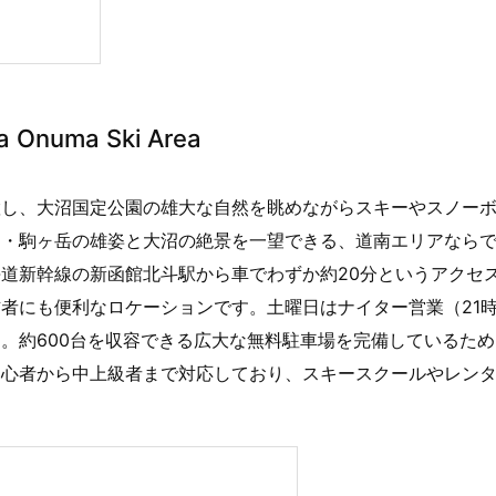
numa Ski Area
置し、大沼国定公園の雄大な自然を眺めながらスキーやスノー
山・駒ヶ岳の雄姿と大沼の絶景を一望できる、道南エリアなら
道新幹線の新函館北斗駅から車でわずか約20分というアクセ
者にも便利なロケーションです。土曜日はナイター営業（21
。約600台を収容できる広大な無料駐車場を完備しているため
初心者から中上級者まで対応しており、スキースクールやレン