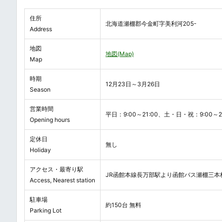
住所
北海道瀬棚郡今金町字美利河205-
Address
地図
地図(Map)
Map
時期
12月23日～3月26日
Season
営業時間
平日：9:00～21:00、土・日・祝：9:00～21
Opening hours
定休日
無し
Holiday
アクセス・最寄り駅
JR函館本線長万部駅より函館バス瀬棚三本杉
Access, Nearest station
駐車場
約150台 無料
Parking Lot