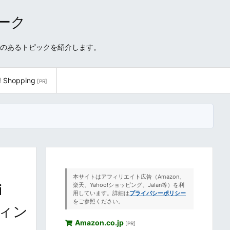
ワーク
性のあるトピックを紹介します。
! Shopping
[PR]
本サイトはアフィリエイト広告（Amazon、
i
楽天、Yahoo!ショッピング、Jalan等）を利
用しています。詳細は
プライバシーポリシー
をご参照ください。
ウィン
Amazon.co.jp
[PR]