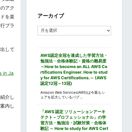
ゴ
らのアク
リ
ー
アーカイブ
ードを楽
旅行プラ
ア
ー
カ
イ
び出して
ブ
AWS認定全冠を達成した学習方法・
勉強法・合格体験記・資格の難易度
～How to become an ALL AWS Ce
rtifications Engineer. How to stud
n Ja
y for AWS Certifications.～ (AWS
認定12冠～13冠)
Amazon Web Services(AWS)は今最もシ
く紹介し
ェアを拡大しているパブ ...
ご案内し
「AWS 認定 ソリューションアーキ
テクト – プロフェッショナル」の学
習方法・勉強法・試験対策・合格体
験記 ～ How to study for AWS Cert