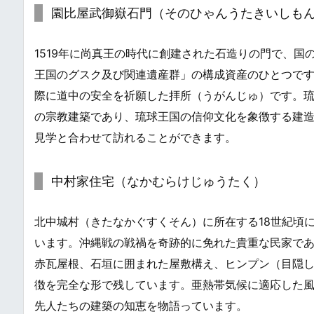
園比屋武御嶽石門（そのひゃんうたきいしも
1519年に尚真王の時代に創建された石造りの門で、
王国のグスク及び関連遺産群」の構成資産のひとつで
際に道中の安全を祈願した拝所（うがんじゅ）です。
の宗教建築であり、琉球王国の信仰文化を象徴する建
見学と合わせて訪れることができます。
中村家住宅（なかむらけじゅうたく）
北中城村（きたなかぐすくそん）に所在する18世紀頃
います。沖縄戦の戦禍を奇跡的に免れた貴重な民家で
赤瓦屋根、石垣に囲まれた屋敷構え、ヒンプン（目隠
徴を完全な形で残しています。亜熱帯気候に適応した
先人たちの建築の知恵を物語っています。