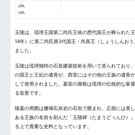
URL
URL
玉陵は、琉球王国第二尚氏王統の歴代国王が葬られた王
14年）に第二尚氏第3代国王・尚真王（しょうしんお
ました。
玉陵は琉球独特の石造建築技術を用いて造られており、
の国王と王妃の遺骨が、西室にはその他の王族の遺骨
して使用されました。墓室の屋根は琉球の伝統的な家
る造形です。
陵墓の周囲は珊瑚石灰岩の石垣で囲まれ、正面には美
ある王族の名前を刻んだ「玉陵碑（たまうどぅんひ）
る上で貴重な史料となっています。