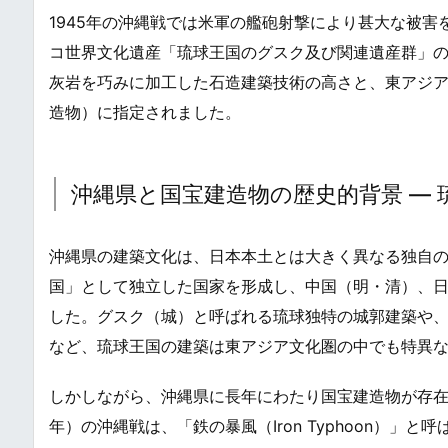
1945年の沖縄戦では米軍の艦砲射撃により甚大な被害
コ世界文化遺産「琉球王国のグスク及び関連遺産群」の
灰岩を巧みに加工した石造建築技術の高さと、東アジ
造物）に指定されました。
沖縄県と国宝建造物の歴史的背景 ―
沖縄県の建築文化は、日本本土とは大きく異なる独自の
国」として独立した国家を形成し、中国（明・清）、
した。グスク（城）と呼ばれる琉球独特の城郭建築や
など、琉球王国の建築は東アジア文化圏の中でも特異
しかしながら、沖縄県に長年にわたり国宝建造物が存在し
年）の沖縄戦は、「鉄の暴風（Iron Typhoon）