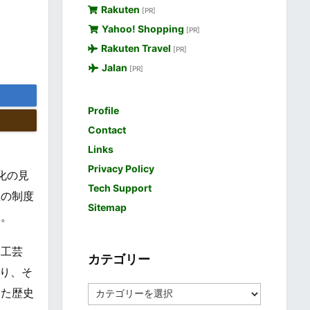
Rakuten
[PR]
Yahoo! Shopping
[PR]
Rakuten Travel
[PR]
Jalan
[PR]
Profile
Contact
Links
Privacy Policy
化の見
Tech Support
宝の制度
Sitemap
す。
、工芸
カテゴリー
り、そ
カ
めた歴史
テ