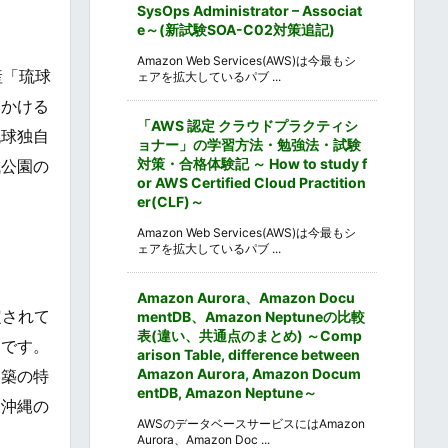
SysOps Administrator – Associat
e～(新試験SOA-C02対策追記)
Amazon Web Services(AWS)は今最もシ
産「琉球
ェアを拡大しているパブ ...
出かける
「AWS 認定 クラウドプラクティシ
琉球独自
ョナー」の学習方法・勉強法・試験
対策・合格体験記 ～ How to study f
城公園の
or AWS Certified Cloud Practition
er(CLF)～
Amazon Web Services(AWS)は今最もシ
ェアを拡大しているパブ ...
Amazon Aurora、Amazon Docu
定されて
mentDB、Amazon Neptuneの比較
表(違い、共通点のまとめ) ～Comp
物です。
arison Table, difference between
Amazon Aurora, Amazon Docum
建築の特
entDB, Amazon Neptune～
、沖縄の
AWSのデータベースサービスにはAmazon
Aurora、Amazon Doc ...