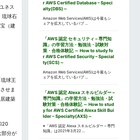
r AWS Certified Database – Speci
はユネス
alty(DBS)～
、琉球石
Amazon Web Services(AWS)は今最もシ
ェアを拡大しているパブ ...
国宝（建
「AWS 認定 セキュリティ – 専門知
識」の学習方法・勉強法・試験対
策・合格体験記 ～ How to study fo
r AWS Certified Security – Special
ty(SCS)～
Amazon Web Services(AWS)は今最もシ
ェアを拡大しているパブ ...
「琉球王
展させま
「AWS 認定 Alexa スキルビルダー –
住居建築
専門知識」の学習方法・勉強法・試
験対策・合格体験記 ～ How to stud
y for AWS Certified Alexa Skill Bui
lder – Specialty(AXS)～
20
※「AWS 認定 Alexa スキルビルダー – 専門
知識」は2021年3月22 ...
大部分が