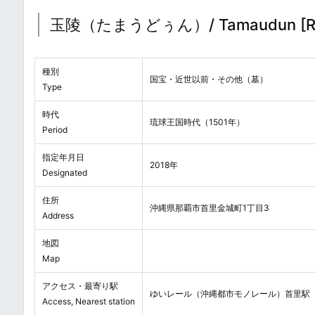
玉陵（たまうどぅん）/ Tamaudun [Royal 
種別
国宝・近世以前・その他（墓）
Type
時代
琉球王国時代（1501年）
Period
指定年月日
2018年
Designated
住所
沖縄県那覇市首里金城町1丁目3
Address
地図
Map
アクセス・最寄り駅
ゆいレール（沖縄都市モノレール）首里駅（
Access, Nearest station