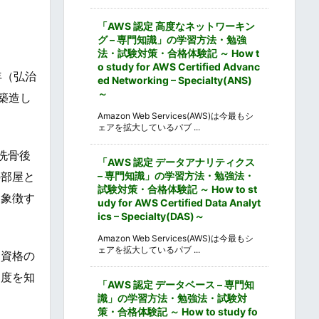
「AWS 認定 高度なネットワーキン
グ – 専門知識」の学習方法・勉強
法・試験対策・合格体験記 ～ How t
o study for AWS Certified Advanc
年（弘治
ed Networking – Specialty(ANS)
～
築造し
Amazon Web Services(AWS)は今最もシ
ェアを拡大しているパブ ...
洗骨後
「AWS 認定 データアナリティクス
– 専門知識」の学習方法・勉強法・
の部屋と
試験対策・合格体験記 ～ How to st
を象徴す
udy for AWS Certified Data Analyt
ics – Specialty(DAS)～
Amazon Web Services(AWS)は今最もシ
ェアを拡大しているパブ ...
る資格の
制度を知
「AWS 認定 データベース – 専門知
識」の学習方法・勉強法・試験対
策・合格体験記 ～ How to study fo