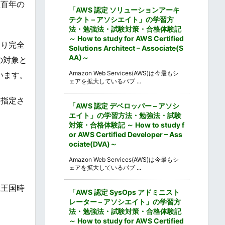
数百年の
「AWS 認定 ソリューションアーキ
テクト – アソシエイト」の学習方
法・勉強法・試験対策・合格体験記
～ How to study for AWS Certified
より完全
Solutions Architect – Associate(S
AA)～
の対象と
Amazon Web Services(AWS)は今最もシ
います。
ェアを拡大しているパブ ...
に指定さ
「AWS 認定 デベロッパー – アソシ
エイト」の学習方法・勉強法・試験
対策・合格体験記 ～ How to study f
or AWS Certified Developer – Ass
ociate(DVA)～
Amazon Web Services(AWS)は今最もシ
ェアを拡大しているパブ ...
球王国時
「AWS 認定 SysOps アドミニスト
レーター – アソシエイト」の学習方
法・勉強法・試験対策・合格体験記
～ How to study for AWS Certified