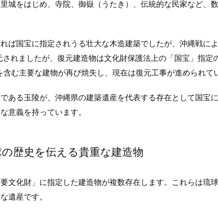
首里城をはじめ、寺院、御嶽（うたき）、伝統的な民家など、
あれば国宝に指定されうる壮大な木造建築でしたが、沖縄戦に
復元されましたが、復元建造物は文化財保護法上の「国宝」指定
殿を含む主要な建物が再び焼失し、現在は復元工事が進められて
築である玉陵が、沖縄県の建築遺産を代表する存在として国宝
きな意義を持っています。
球の歴史を伝える貴重な建造物
重要文化財」に指定した建造物が複数存在します。これらは琉
重な遺産です。