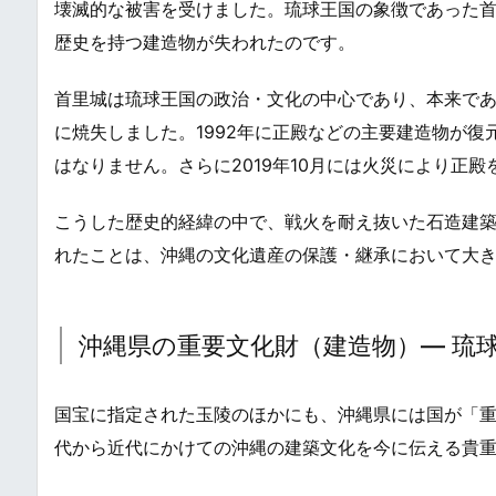
壊滅的な被害を受けました。琉球王国の象徴であった
歴史を持つ建造物が失われたのです。
首里城は琉球王国の政治・文化の中心であり、本来で
に焼失しました。1992年に正殿などの主要建造物が
はなりません。さらに2019年10月には火災により正
こうした歴史的経緯の中で、戦火を耐え抜いた石造建
れたことは、沖縄の文化遺産の保護・継承において大
沖縄県の重要文化財（建造物）― 琉
国宝に指定された玉陵のほかにも、沖縄県には国が「
代から近代にかけての沖縄の建築文化を今に伝える貴