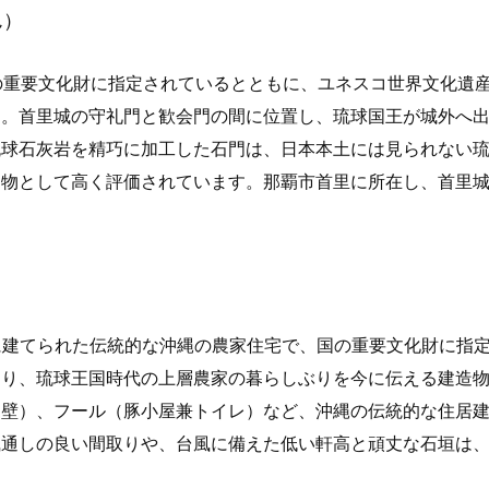
ん）
国の重要文化財に指定されているとともに、ユネスコ世界文化遺
す。首里城の守礼門と歓会門の間に位置し、琉球国王が城外へ
琉球石灰岩を精巧に加工した石門は、日本本土には見られない
造物として高く評価されています。那覇市首里に所在し、首里
に建てられた伝統的な沖縄の農家住宅で、国の重要文化財に指
あり、琉球王国時代の上層農家の暮らしぶりを今に伝える建造
し壁）、フール（豚小屋兼トイレ）など、沖縄の伝統的な住居
風通しの良い間取りや、台風に備えた低い軒高と頑丈な石垣は