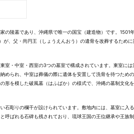
家の陵墓であり、沖縄県で唯一の国宝（建造物）です。1501
う）が、父・尚円王（しょうえんおう）の遺骨を改葬するために
東室・中室・西室の3つの墓室で構成されています。東室には
が納められ、中室は葬儀の際に遺体を安置して洗骨を待つため
屋の形を模した破風墓（はふばか）の様式で、沖縄の墓制文化
しい石彫りの欄干が設けられています。敷地内には、墓室に入
」と呼ばれる石碑も残されており、琉球王国の王位継承や王族