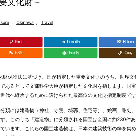
要文化財～
asure
,
Okinawa
,
Travel
Pin it
LinkedIn
B!
Hatena
RSS
Feedly
Copy
文化財保護法に基づき、国が指定した重要文化財のうち、世界文
のであるとして文部科学大臣が指定した文化財を指します。国
次世代へ継承するために設けられた最高位の文化財指定制度で
の分類には建造物（神社、寺院、城郭、住宅等）、絵画、彫刻
す。このうち「建造物」に分類される国宝は全国に約230件あ
しています。これらの国宝建造物は、日本の建築技術の粋を集