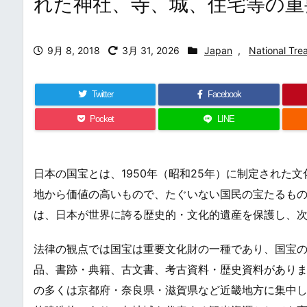
れた神社、寺、城、住宅等の重
9月 8, 2018
3月 31, 2026
Japan
,
National Tre
Twitter
Facebook
Pocket
LINE
日本の国宝とは、1950年（昭和25年）に制定された
地から価値の高いもので、たぐいない国民の宝たるも
は、日本が世界に誇る歴史的・文化的遺産を保護し、
法律の観点では国宝は重要文化財の一種であり、国宝
品、書跡・典籍、古文書、考古資料・歴史資料がありま
の多くは京都府・奈良県・滋賀県など近畿地方に集中