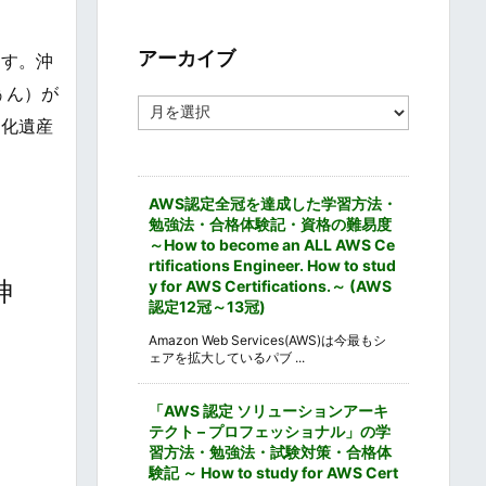
ゴ
リ
ー
アーカイブ
ます。沖
ぅん）が
ア
文化遺産
ー
カ
イ
ブ
AWS認定全冠を達成した学習方法・
勉強法・合格体験記・資格の難易度
～How to become an ALL AWS Ce
rtifications Engineer. How to stud
神
y for AWS Certifications.～ (AWS
認定12冠～13冠)
Amazon Web Services(AWS)は今最もシ
ェアを拡大しているパブ ...
「AWS 認定 ソリューションアーキ
テクト – プロフェッショナル」の学
習方法・勉強法・試験対策・合格体
験記 ～ How to study for AWS Cert