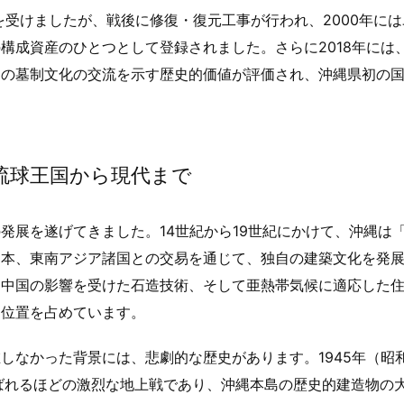
を受けましたが、戦後に修復・復元工事が行われ、2000年に
構成資産のひとつとして登録されました。さらに2018年には
アの墓制文化の交流を示す歴史的価値が評価され、沖縄県初の
 琉球王国から現代まで
発展を遂げてきました。14世紀から19世紀にかけて、沖縄は
日本、東南アジア諸国との交易を通じて、独自の建築文化を発
、中国の影響を受けた石造技術、そして亜熱帯気候に適応した
な位置を占めています。
なかった背景には、悲劇的な歴史があります。1945年（昭和
」と呼ばれるほどの激烈な地上戦であり、沖縄本島の歴史的建造物の