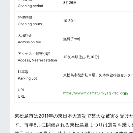
8月26日
Opening period
開催時間
10:30～
Opening hours
入場料金
無料(Free)
Admission fee
アクセス・最寄り駅
JR矢本駅(徒歩約10分)
Access, Nearest station
駐車場
東松島市役所駐車場、矢本保健相談センター駐
Parking Lot
URL
https://www.higamatu.miyagi-fsci.or.jp/
URL
東松島市は2011年の東日本大震災で甚大な被害を受
す。毎年8月に開催される東松島夏まつりは震災を乗り