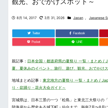
観光、おでかけスポット～
8月 14, 2017
3月 31, 2026
Japan
,
Japanese S
Twitter
Facebook
Pocket
LINE
親記事：
日本全国・都道府県の夏祭り 一覧・まとめ / Japan
夏、夏休みのイベント、旅行、遊び、観光、おでかけ
地域まとめ記事：
東北地方の夏祭り 一覧・まとめ / Japane
り・盆踊り・花火大会ガイド～
宮城県は、日本三景の一つ「松島」と東北三大祭りの
陸海岸から歴史ある城下町・仙台まで、毎年7月〜8月