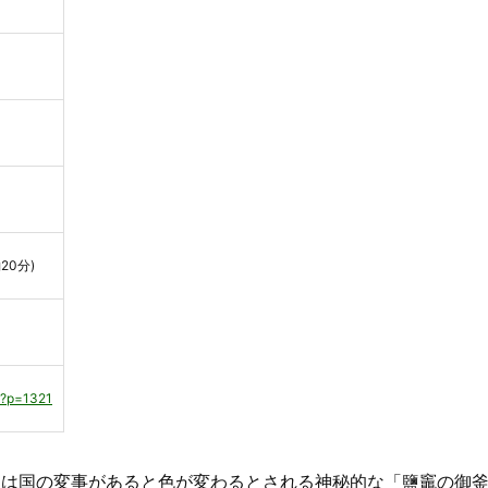
20分)
/?p=1321
は国の変事があると色が変わるとされる神秘的な「鹽竈の御釜