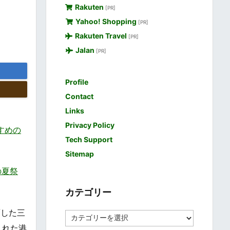
Rakuten
[PR]
Yahoo! Shopping
[PR]
Rakuten Travel
[PR]
Jalan
[PR]
Profile
Contact
Links
Privacy Policy
すすめの
Tech Support
Sitemap
統の夏祭
カテゴリー
面した三
カ
テ
まれた港