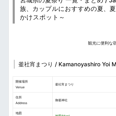
宮城県の夏祭り 一覧・まとめ / Japanes
族、カップルにおすすめの夏、夏
かけスポット～
観光に便利な
釜社宵まつり / Kamanoyashiro Yoi Mats
開催場所
釜社宵まつり
Venue
住所
御釜神社
Address
地図
地図(Map)