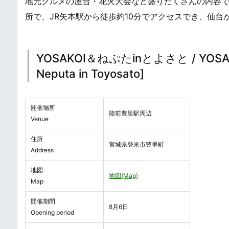
地元グルメの屋台・花火大会など盛りだくさんの内容
所で、JR矢本駅から徒歩約10分でアクセスでき、仙
YOSAKOI＆ねぷたinとよさと / YOSAKOI
Neputa in Toyosato]
開催場所
陸前豊里駅周辺
Venue
住所
宮城県登米市豊里町
Address
地図
地図(Map)
Map
開催期間
8月6日
Opening period