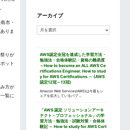
ゴ
。
リ
ー
アーカイブ
松島市・
ア
がありま
ー
カ
イ
ブ
夏祭りが
AWS認定全冠を達成した学習方法・
勉強法・合格体験記・資格の難易度
スポット
～How to become an ALL AWS Ce
rtifications Engineer. How to stud
y for AWS Certifications.～ (AWS
認定12冠～13冠)
しみ方が
Amazon Web Services(AWS)は今最もシ
を一覧に
ェアを拡大しているパブ ...
「AWS 認定 ソリューションアーキ
テクト – プロフェッショナル」の学
習方法・勉強法・試験対策・合格体
験記 ～ How to study for AWS Cert