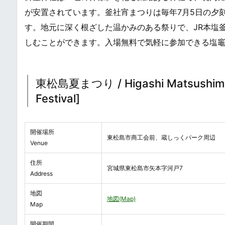
が安置されています。釜社宵まつりは毎年7月5日の夕
す。地元に深く根ざした温かみのある祭りで、JR本塩
しむことができます。入場無料で気軽に参加できる塩
東松島夏まつり / Higashi Matsushima N
Festival]
開催場所
東松島市商工会前、蔵しっくパーク周辺
Venue
住所
宮城県東松島市矢本字河戸7
Address
地図
地図(Map)
Map
開催期間