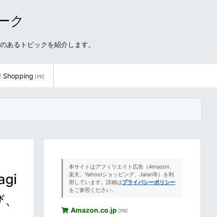
ワーク
性のあるトピックを紹介します。
! Shopping
[PR]
本サイトはアフィリエイト広告（Amazon、
agi
楽天、Yahoo!ショッピング、Jalan等）を利
用しています。詳細は
プライバシーポリシー
をご参照ください。
び、
Amazon.co.jp
[PR]