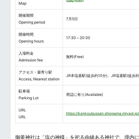
Map
開催期間
7月5日
Opening period
開催時間
17:30～20:30
Opening hours
入場料金
無料(Free)
Admission fee
アクセス・最寄り駅
JR本塩釜駅(徒歩約10分)、JR塩釜駅(徒歩約
Access, Nearest station
駐車場
周辺に有り(Available)
Parking Lot
URL
https://kankoubussan.shiogama.miyagi.jp
URL
御釜神社は「塩の神様」を祀る由緒ある神社で、境内に