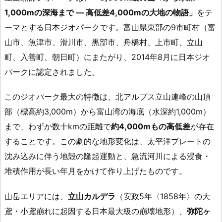
1,000mの深海まで — 高低差4,000mの大地の物語」
をテ
ーマとする日本ジオパークです。富山県東部の9市町村（富
山市、魚津市、滑川市、黒部市、舟橋村、上市町、立山
町、入善町、朝日町）にまたがり、2014年8月に日本ジオ
パークに認定されました。
このジオパーク最大の特徴は、北アルプス立山連峰の山頂
部（標高約3,000m）から富山湾の海底（水深約1,000m）
まで、わずか数十kmの距離で
約4,000mもの高低差
が存在
することです。この劇的な地形変化は、太平洋プレートの
沈み込みに伴う地殻の隆起運動と、急流河川による浸食・
堆積作用が長い年月をかけて作り上げたものです。
山岳エリアには、
立山カルデラ
（安政5年〈1858年〉の大
鳶・小鳶崩れに起因する日本最大級の崩壊地形）、
弥陀ヶ