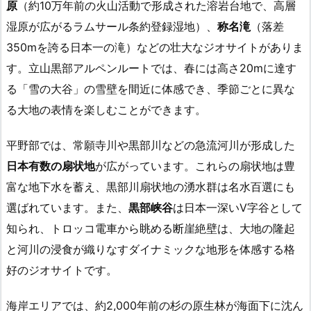
原
（約10万年前の火山活動で形成された溶岩台地で、高層
湿原が広がるラムサール条約登録湿地）、
称名滝
（落差
350mを誇る日本一の滝）などの壮大なジオサイトがありま
す。立山黒部アルペンルートでは、春には高さ20mに達す
る「雪の大谷」の雪壁を間近に体感でき、季節ごとに異な
る大地の表情を楽しむことができます。
平野部では、常願寺川や黒部川などの急流河川が形成した
日本有数の扇状地
が広がっています。これらの扇状地は豊
富な地下水を蓄え、黒部川扇状地の湧水群は名水百選にも
選ばれています。また、
黒部峡谷
は日本一深いV字谷として
知られ、トロッコ電車から眺める断崖絶壁は、大地の隆起
と河川の浸食が織りなすダイナミックな地形を体感する格
好のジオサイトです。
海岸エリアでは、約2,000年前の杉の原生林が海面下に沈ん