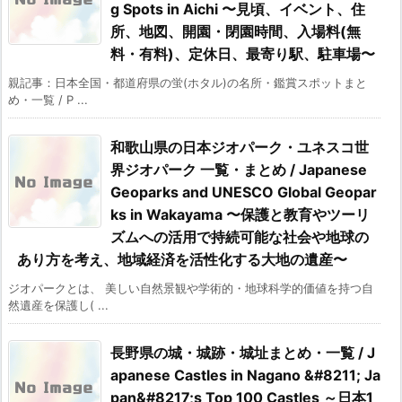
g Spots in Aichi 〜見頃、イベント、住
所、地図、開園・閉園時間、入場料(無
料・有料)、定休日、最寄り駅、駐車場〜
親記事：日本全国・都道府県の蛍(ホタル)の名所・鑑賞スポットまと
め・一覧 / P ...
和歌山県の日本ジオパーク・ユネスコ世
界ジオパーク 一覧・まとめ / Japanese
Geoparks and UNESCO Global Geopar
ks in Wakayama 〜保護と教育やツーリ
ズムへの活用で持続可能な社会や地球の
あり方を考え、地域経済を活性化する大地の遺産〜
ジオパークとは、 美しい自然景観や学術的・地球科学的価値を持つ自
然遺産を保護し( ...
長野県の城・城跡・城址まとめ・一覧 / J
apanese Castles in Nagano &#8211; Ja
pan&#8217;s Top 100 Castles ～日本1