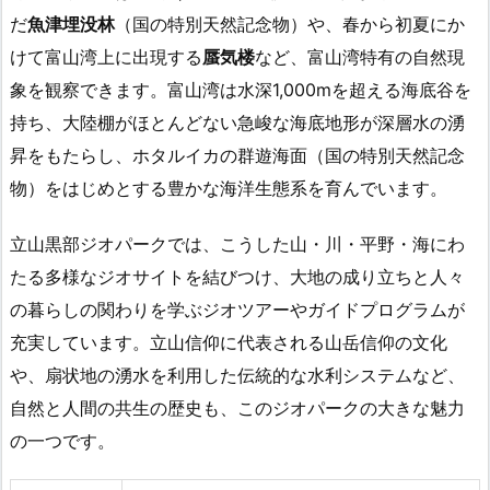
だ
魚津埋没林
（国の特別天然記念物）や、春から初夏にか
けて富山湾上に出現する
蜃気楼
など、富山湾特有の自然現
象を観察できます。富山湾は水深1,000mを超える海底谷を
持ち、大陸棚がほとんどない急峻な海底地形が深層水の湧
昇をもたらし、ホタルイカの群遊海面（国の特別天然記念
物）をはじめとする豊かな海洋生態系を育んでいます。
立山黒部ジオパークでは、こうした山・川・平野・海にわ
たる多様なジオサイトを結びつけ、大地の成り立ちと人々
の暮らしの関わりを学ぶジオツアーやガイドプログラムが
充実しています。立山信仰に代表される山岳信仰の文化
や、扇状地の湧水を利用した伝統的な水利システムなど、
自然と人間の共生の歴史も、このジオパークの大きな魅力
の一つです。