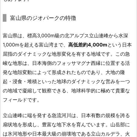
富山県のジオパークの特徴
富山県は、標高3,000m級の北アルプス立山連峰から水深
1,000mを超える富山湾まで、
高低差約4,000m
という日本
屈指のダイナミックな地形変化を有する地域です。この急
峻な地形は、日本海側のフォッサマグナ西縁に位置する活
発な地殻変動によって形成されたものであり、大地の隆
起・浸食・堆積といった地球のダイナミックな営みを一つ
の地域で凝縮して観察できる、地球科学的に極めて貴重な
フィールドです。
立山連峰に端を発する急流河川は、日本有数の規模を誇る
扇状地を形成し、豊富な地下水を育んでいます。山岳部に
は氷河地形や日本最大級の崩壊地である立山カルデラ、火