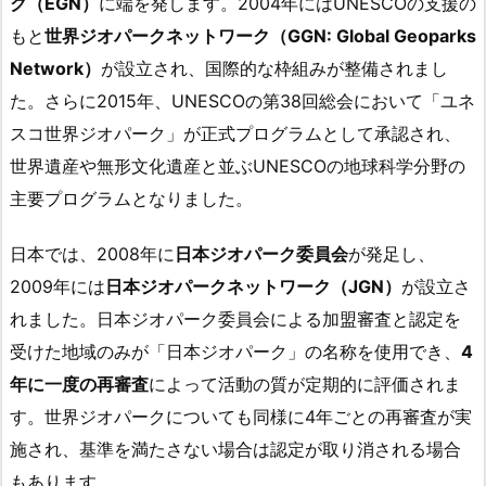
ク（EGN）
に端を発します。2004年にはUNESCOの支援の
もと
世界ジオパークネットワーク（GGN: Global Geoparks
Network）
が設立され、国際的な枠組みが整備されまし
た。さらに2015年、UNESCOの第38回総会において「ユネ
スコ世界ジオパーク」が正式プログラムとして承認され、
世界遺産や無形文化遺産と並ぶUNESCOの地球科学分野の
主要プログラムとなりました。
日本では、2008年に
日本ジオパーク委員会
が発足し、
2009年には
日本ジオパークネットワーク（JGN）
が設立さ
れました。日本ジオパーク委員会による加盟審査と認定を
受けた地域のみが「日本ジオパーク」の名称を使用でき、
4
年に一度の再審査
によって活動の質が定期的に評価されま
す。世界ジオパークについても同様に4年ごとの再審査が実
施され、基準を満たさない場合は認定が取り消される場合
もあります。