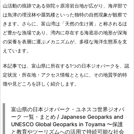
山活動の痕跡である弥陀ヶ原溶岩台地が広がり、海岸部で
は魚津の埋没林や蜃気楼といった独特の自然現象が観察で
きます。さらに、富山湾は「天然の生け簀」と称されるほ
ど豊かな漁場であり、湾内に存在する海底谷の地形が深海
の栄養を表層に運ぶメカニズムが、多様な海洋生態系を支
えています。
本記事では、富山県に所在する1つの日本ジオパークを、認
定状況・所在地・アクセス情報とともに、その地質学的特
徴や見どころを詳しく紹介します。
富山県の日本ジオパーク・ユネスコ世界ジオパ
ーク 一覧・まとめ / Japanese Geoparks and
UNESCO Global Geoparks in Toyama 〜保護
と教育やツーリズムへの活用で持続可能な社会