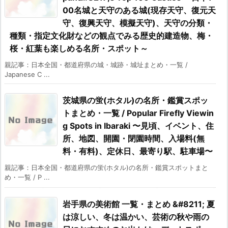
00名城と天守のある城(現存天守、復元天
守、復興天守、模擬天守)、天守の分類・
種類・指定文化財などの観点でみる歴史的建造物、梅・
桜・紅葉も楽しめる名所・スポット～
親記事：日本全国・都道府県の城・城跡・城址まとめ・一覧 /
Japanese C ...
茨城県の蛍(ホタル)の名所・鑑賞スポッ
トまとめ・一覧 / Popular Firefly Viewin
g Spots in Ibaraki 〜見頃、イベント、住
所、地図、開園・閉園時間、入場料(無
料・有料)、定休日、最寄り駅、駐車場〜
親記事：日本全国・都道府県の蛍(ホタル)の名所・鑑賞スポットまと
め・一覧 / P ...
岩手県の美術館 一覧・まとめ &#8211; 夏
は涼しい、冬は温かい、芸術の秋や雨の