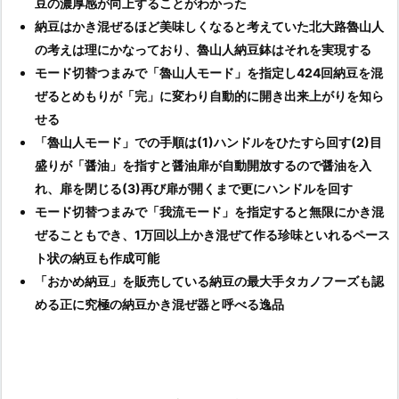
豆の濃厚感が向上することがわかった
納豆はかき混ぜるほど美味しくなると考えていた北大路魯山人
の考えは理にかなっており、魯山人納豆鉢はそれを実現する
モード切替つまみで「魯山人モード」を指定し424回納豆を混
ぜるとめもりが「完」に変わり自動的に開き出来上がりを知ら
せる
「魯山人モード」での手順は(1)ハンドルをひたすら回す(2)目
盛りが「醤油」を指すと醤油扉が自動開放するので醤油を入
れ、扉を閉じる(3)再び扉が開くまで更にハンドルを回す
モード切替つまみで「我流モード」を指定すると無限にかき混
ぜることもでき、1万回以上かき混ぜて作る珍味といれるペース
ト状の納豆も作成可能
「おかめ納豆」を販売している納豆の最大手タカノフーズも認
める正に究極の納豆かき混ぜ器と呼べる逸品