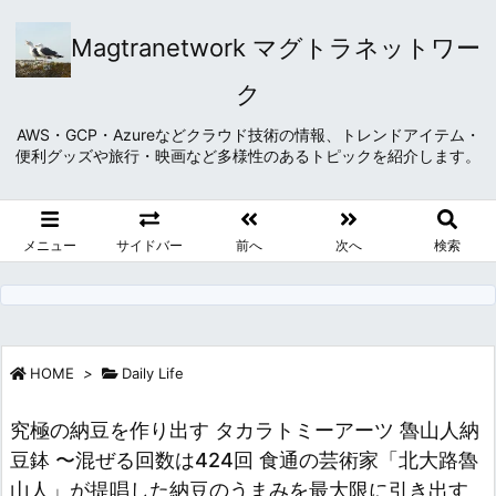
Magtranetwork マグトラネットワー
ク
AWS・GCP・Azureなどクラウド技術の情報、トレンドアイテム・
便利グッズや旅行・映画など多様性のあるトピックを紹介します。
メニュー
サイドバー
前へ
次へ
検索
HOME
>
Daily Life
究極の納豆を作り出す タカラトミーアーツ 魯山人納
豆鉢 〜混ぜる回数は424回 食通の芸術家「北大路魯
山人」が提唱した納豆のうまみを最大限に引き出す