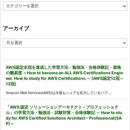
カ
テ
ゴ
リ
ー
アーカイブ
ア
ー
カ
イ
ブ
AWS認定全冠を達成した学習方法・勉強法・合格体験記・資格
の難易度 ～How to become an ALL AWS Certifications Engin
eer. How to study for AWS Certifications.～ (AWS認定12冠～
13冠)
Amazon Web Services(AWS)は今最もシェアを拡大しているパブ ...
「AWS 認定 ソリューションアーキテクト – プロフェッショナ
ル」の学習方法・勉強法・試験対策・合格体験記 ～ How to stu
dy for AWS Certified Solutions Architect – Professional(SA
P)～