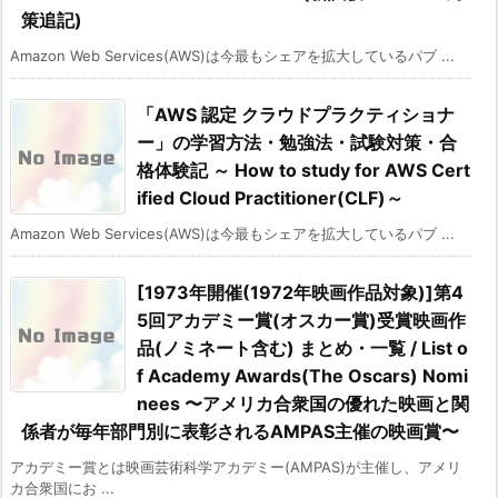
策追記)
Amazon Web Services(AWS)は今最もシェアを拡大しているパブ ...
「AWS 認定 クラウドプラクティショナ
ー」の学習方法・勉強法・試験対策・合
格体験記 ～ How to study for AWS Cert
ified Cloud Practitioner(CLF)～
Amazon Web Services(AWS)は今最もシェアを拡大しているパブ ...
[1973年開催(1972年映画作品対象)]第4
5回アカデミー賞(オスカー賞)受賞映画作
品(ノミネート含む) まとめ・一覧 / List o
f Academy Awards(The Oscars) Nomi
nees 〜アメリカ合衆国の優れた映画と関
係者が毎年部門別に表彰されるAMPAS主催の映画賞〜
アカデミー賞とは映画芸術科学アカデミー(AMPAS)が主催し、アメリ
カ合衆国にお ...