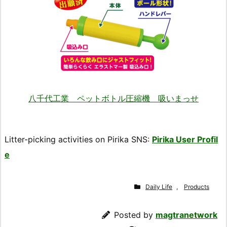
八千代工業 ペットボトル圧縮機 吸いまっせ
Litter-picking activities on Pirika SNS:
Pirika User Profil
e
Daily Life
,
Products
Posted by
magtranetwork