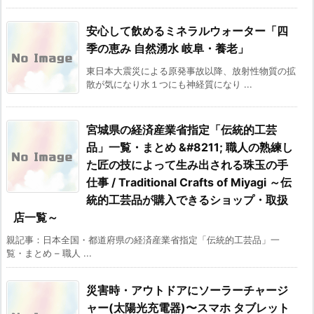
安心して飲めるミネラルウォーター「四
季の恵み 自然湧水 岐阜・養老」
東日本大震災による原発事故以降、放射性物質の拡
散が気になり水１つにも神経質になり ...
宮城県の経済産業省指定「伝統的工芸
品」一覧・まとめ &#8211; 職人の熟練し
た匠の技によって生み出される珠玉の手
仕事 / Traditional Crafts of Miyagi ～伝
統的工芸品が購入できるショップ・取扱
店一覧～
親記事：日本全国・都道府県の経済産業省指定「伝統的工芸品」一
覧・まとめ – 職人 ...
災害時・アウトドアにソーラーチャージ
ャー(太陽光充電器)〜スマホ タブレット