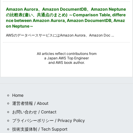
Amazon Aurora、Amazon DocumentDB、Amazon Neptune
の比較表(違い、共通点のまとめ) ～Comparison Table, differe
nce between Amazon Aurora, Amazon DocumentDB, Amaz
on Neptune～
AWSのデータベースサービスにはAmazon Aurora、Amazon Doc ...
All articles reflect contributions from
a
Japan AWS Top Engineer
and
AWS book author
.
Home
運営者情報 / About
お問い合わせ / Contact
プライバシーポリシー / Privacy Policy
技術支援体制 / Tech Support