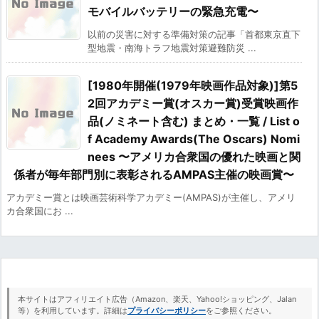
モバイルバッテリーの緊急充電〜
以前の災害に対する準備対策の記事「首都東京直下
型地震・南海トラフ地震対策避難防災 ...
[1980年開催(1979年映画作品対象)]第5
2回アカデミー賞(オスカー賞)受賞映画作
品(ノミネート含む) まとめ・一覧 / List o
f Academy Awards(The Oscars) Nomi
nees 〜アメリカ合衆国の優れた映画と関
係者が毎年部門別に表彰されるAMPAS主催の映画賞〜
アカデミー賞とは映画芸術科学アカデミー(AMPAS)が主催し、アメリ
カ合衆国にお ...
本サイトはアフィリエイト広告（Amazon、楽天、Yahoo!ショッピング、Jalan
等）を利用しています。詳細は
プライバシーポリシー
をご参照ください。