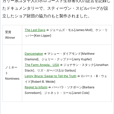
ガリー系ユダヤ人のホロコースト生存者5人の証言を記録し
たドキュメンタリーで、スティーヴン・スピルバーグが設
立したショア財団の協力のもと製作されました。
The Last Days
⇒ ジェームズ・モル[James Moll]、ケン・リ
受賞
ッパー[Ken Lipper]
Winner
Dancemaker
⇒ マシュー・ダイアモンド[Matthew
Diamond]、ジェリー・クップァー[Jerry Kupfer]
The Farm: Angola、USA
⇒ ジョナサン・スタック[Jonathan
ノミネー
Stack]、リズ・ガーバス[Liz Garbus]
ト
Lenny Bruce: Swear to Tell the Truth
⇒ ロバート・B・ウェ
Nominees
イド[Robert B. Weide]
Regret to Inform
⇒ バーバラ・ソナボーン[Barbara
Sonneborn]、ジャネット・コール[Janet Cole]