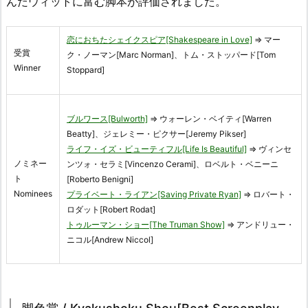
んだウィットに富む脚本が評価されました。
恋におちたシェイクスピア[Shakespeare in Love]
⇒ マー
受賞
ク・ノーマン[Marc Norman]、トム・ストッパード[Tom
Winner
Stoppard]
ブルワース[Bulworth]
⇒ ウォーレン・ベイティ[Warren
Beatty]、ジェレミー・ピクサー[Jeremy Pikser]
ライフ・イズ・ビューティフル[Life Is Beautiful]
⇒ ヴィンセ
ノミネー
ンツォ・セラミ[Vincenzo Cerami]、ロベルト・ベニーニ
ト
[Roberto Benigni]
Nominees
プライベート・ライアン[Saving Private Ryan]
⇒ ロバート・
ロダット[Robert Rodat]
トゥルーマン・ショー[The Truman Show]
⇒ アンドリュー・
ニコル[Andrew Niccol]