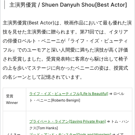
主演男優賞 / Shuen Danyuh Shou[Best Actor]
主演男優賞(Best Actor)は、映画作品において最も優れた演
技を見せた主演男優に贈られます。第71回では、イタリア
の俳優ロベルト・ベニーニが『ライフ・イズ・ビューティ
フル』でのユーモアと深い人間愛に満ちた演技が高く評価
され受賞しました。受賞発表時に客席から駆け出して椅子
の上を歩いてステージに向かったベニーニの姿は、授賞式
の名シーンとして記憶されています。
ライフ・イズ・ビューティフル[Life Is Beautiful]
⇒ ロベル
受賞
ト・ベニーニ[Roberto Benigni]
Winner
プライベート・ライアン[Saving Private Ryan]
⇒ トム・ハン
クス[Tom Hanks]
ノミネー
ゴッド・アンド・モンスター[Gods and Monsters]
⇒ イア