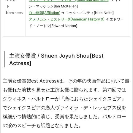
ト
ン・マッケラン[Ian McKellen]
Nominees
白い刻印[Affliction]
⇒ ニック・ノルティ[Nick Nolte]
アメリカン・ヒストリーX[American History X]
⇒ エドワー
ド・ノートン[Edward Norton]
主演女優賞 / Shuen Joyuh Shou[Best
Actress]
主演女優賞(Best Actress)は、その年の映画作品において最
も優れた演技を見せた主演女優に贈られます。第71回では
グウィネス・パルトローが『恋におちたシェイクスピア』
でシェイクスピアの恋人ヴァイオラ・デ・レッセプス役を
繊細かつ情熱的に演じ、受賞を果たしました。パルトロー
の涙のスピーチも話題となりました。