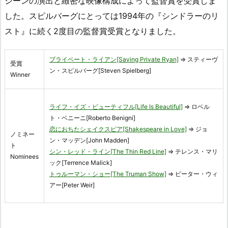
シーンの演出と緻密な映像構成によって監督賞を受賞しま
した。スピルバーグにとっては1994年の『シンドラーのリ
スト』に続く2度目の監督賞受賞となりました。
プライベート・ライアン[Saving Private Ryan]
⇒ スティーヴ
受賞
ン・スピルバーグ[Steven Spielberg]
Winner
ライフ・イズ・ビューティフル[Life Is Beautiful]
⇒ ロベル
ト・ベニーニ[Roberto Benigni]
恋におちたシェイクスピア[Shakespeare in Love]
⇒ ジョ
ノミネー
ン・マッデン[John Madden]
ト
シン・レッド・ライン[The Thin Red Line]
⇒ テレンス・マリ
Nominees
ック[Terrence Malick]
トゥルーマン・ショー[The Truman Show]
⇒ ピーター・ウィ
アー[Peter Weir]