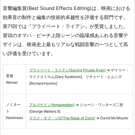
音響編集賞(Best Sound Effects Editing)は、映画における
効果音の制作と編集の技術的卓越性を評価する部門です。
第71回では『プライベート・ライアン』が受賞しました。
冒頭のオマハ・ビーチ上陸シーンの臨場感あふれる音響デ
ザインは、映画史上最もリアルな戦闘音響の一つとして高
い評価を受けています。
プライベート・ライアン[Saving Private Ryan]
⇒ ゲイリー・
受賞
ライドストロム[Gary Rydstrom]、リチャード・ヒムンズ
Winner
[Richard Hymns]
ノミネー
アルマゲドン[Armageddon]
⇒ ジョージ・ワッターズ二世
ト
[George Watters II]
Nominees
マスク・オブ・ゾロ[The Mask of Zorro]
⇒ David McMoyler