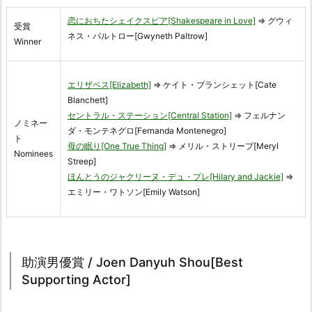
恋におちたシェイクスピア[Shakespeare in Love]
⇒ グウィ
受賞
ネス・パルトロー[Gwyneth Paltrow]
Winner
エリザベス[Elizabeth]
⇒ ケイト・ブランシェット[Cate
Blanchett]
セントラル・ステーション[Central Station]
⇒ フェルナン
ノミネー
ダ・モンテネグロ[Fernanda Montenegro]
ト
母の眠り[One True Thing]
⇒ メリル・ストリープ[Meryl
Nominees
Streep]
ほんとうのジャクリーヌ・デュ・プレ[Hilary and Jackie]
⇒
エミリー・ワトソン[Emily Watson]
助演男優賞 / Joen Danyuh Shou[Best
Supporting Actor]