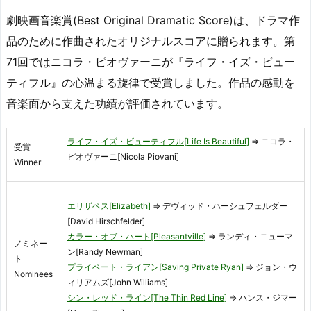
劇映画音楽賞(Best Original Dramatic Score)は、ドラマ作
品のために作曲されたオリジナルスコアに贈られます。第
71回ではニコラ・ピオヴァーニが『ライフ・イズ・ビュー
ティフル』の心温まる旋律で受賞しました。作品の感動を
音楽面から支えた功績が評価されています。
ライフ・イズ・ビューティフル[Life Is Beautiful]
⇒ ニコラ・
受賞
ピオヴァーニ[Nicola Piovani]
Winner
エリザベス[Elizabeth]
⇒ デヴィッド・ハーシュフェルダー
[David Hirschfelder]
カラー・オブ・ハート[Pleasantville]
⇒ ランディ・ニューマ
ノミネー
ン[Randy Newman]
ト
プライベート・ライアン[Saving Private Ryan]
⇒ ジョン・ウ
Nominees
ィリアムズ[John Williams]
シン・レッド・ライン[The Thin Red Line]
⇒ ハンス・ジマー