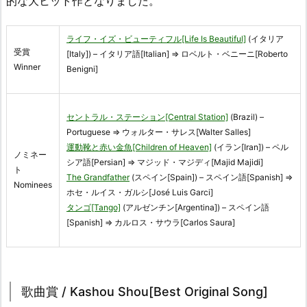
的な大ヒット作となりました。
ライフ・イズ・ビューティフル[Life Is Beautiful]
(イタリア
受賞
[Italy]) – イタリア語[Italian] ⇒ ロベルト・ベニーニ[Roberto
Winner
Benigni]
セントラル・ステーション[Central Station]
(Brazil) –
Portuguese ⇒ ウォルター・サレス[Walter Salles]
運動靴と赤い金魚[Children of Heaven]
(イラン[Iran]) – ペル
ノミネー
シア語[Persian] ⇒ マジッド・マジディ[Majid Majidi]
ト
The Grandfather
(スペイン[Spain]) – スペイン語[Spanish] ⇒
Nominees
ホセ・ルイス・ガルシ[José Luis Garci]
タンゴ[Tango]
(アルゼンチン[Argentina]) – スペイン語
[Spanish] ⇒ カルロス・サウラ[Carlos Saura]
歌曲賞 / Kashou Shou[Best Original Song]