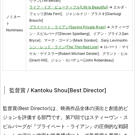
ヴァン[Tim Bevan]
ライフ・イズ・ビューティフル[Life Is Beautiful]
⇒ エルダ・
フェッリ[Elda Ferri]、ジャンルイジ・ブラスキ[Gianluigi
ノミネー
Braschi]
ト
プライベート・ライアン[Saving Private Ryan]
⇒ スティーヴ
Nominees
ン・スピルバーグ[Steven Spielberg]、イアン・ブライス[Ian
Bryce]、マーク・ゴードン[Mark Gordon]、Gary Levinsohn
シン・レッド・ライン[The Thin Red Line]
⇒ ロバート・マイ
ケル・ゲイスラー[Robert Michael Geisler]、グラント・ヒル
[Grant Hill]、ジョン・ロバデュー[John Roberdeau]
監督賞 / Kantoku Shou[Best Director]
監督賞(Best Director)は、映画作品全体の演出と創造的ビ
ジョンを評価する部門です。第71回ではスティーヴン・ス
ピルバーグが『プライベート・ライアン』の圧倒的な戦闘