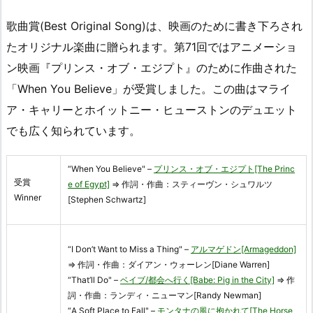
歌曲賞(Best Original Song)は、映画のために書き下ろされ
たオリジナル楽曲に贈られます。第71回ではアニメーショ
ン映画『プリンス・オブ・エジプト』のために作曲された
「When You Believe」が受賞しました。この曲はマライ
ア・キャリーとホイットニー・ヒューストンのデュエット
でも広く知られています。
“When You Believe" –
プリンス・オブ・エジプト[The Princ
受賞
e of Egypt]
⇒ 作詞・作曲：スティーヴン・シュワルツ
Winner
[Stephen Schwartz]
“I Don’t Want to Miss a Thing" –
アルマゲドン[Armageddon]
⇒ 作詞・作曲：ダイアン・ウォーレン[Diane Warren]
“That’ll Do" –
ベイブ/都会へ行く[Babe: Pig in the City]
⇒ 作
詞・作曲：ランディ・ニューマン[Randy Newman]
“A Soft Place to Fall" –
モンタナの風に抱かれて[The Horse