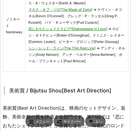
ス・A・ウェスター[Keith A. Wester]
マスク・オブ・ゾロ[The Mask of Zorro]
⇒ ケヴィン・オコ
ネル[Kevin O’Connell]、グレッグ・P・ラッセル[Greg P.
ノミネー
Russell]、パド・キューザック[Pud Cusack]
ト
恋におちたシェイクスピア[Shakespeare in Love]
⇒ ロビ
Nominees
ン・オドナヒュー[Robin O’Donoghue]、ドミニク・レスター
[Dominic Lester]、ピーター・グロソップ[Peter Glossop]
シン・レッド・ライン[The Thin Red Line]
⇒ アンディ・ネル
ソン[Andy Nelson]、アンナ・ベルマー[Anna Behlmer]、ポ
ール・ブリンキャット[Paul Brincat]
美術賞 / Bijutsu Shou[Best Art Direction]
美術賞(Best Art Direction)は、映画のセットデザイン、装
飾、美術全般の質を評価する部門です。第71回では『恋に
メニュー
サイドバー
上へ
おちたシェイクスピア』が受賞しました。16世紀のロンド