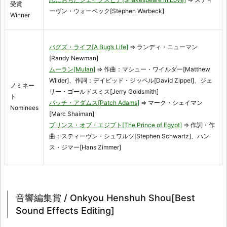
受賞
ーヴン・ウォーベック[Stephen Warbeck]
Winner
バグズ・ライフ[A Bug’s Life]
⇒ ランディ・ニューマン
[Randy Newman]
ムーラン[Mulan]
⇒ 作曲：マシュー・ワイルダー[Matthew
Wilder]、作詞：デイビッド・ジッペル[David Zippel]、ジェ
ノミネー
リー・ゴールドスミス[Jerry Goldsmith]
ト
パッチ・アダムス[Patch Adams]
⇒ マーク・シェイマン
Nominees
[Marc Shaiman]
プリンス・オブ・エジプト[The Prince of Egypt]
⇒ 作詞・作
曲：スティーヴン・シュワルツ[Stephen Schwartz]、ハン
ス・ジマー[Hans Zimmer]
音響編集賞 / Onkyou Henshuh Shou[Best
Sound Effects Editing]