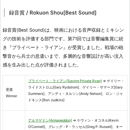
録音賞 / Rokuon Shou[Best Sound]
録音賞(Best Sound)は、映画における音声収録とミキシン
グの技術を評価する部門です。第71回では音響編集賞に続
き『プライベート・ライアン』が受賞しました。戦場の砲
撃音から兵士の息遣いまで、多層的な音響設計が高い没入
感を生み出した点が評価されました。
プライベート・ライアン[Saving Private Ryan]
⇒ ゲイリー・
ライドストロム[Gary Rydstrom]、ゲイリー・サマーズ[Gary
受賞
Summers]、アンディ・ネルソン[Andy Nelson]、ロン・ジャ
Winner
ドキンス[Ron Judkins]
アルマゲドン[Armageddon]
⇒ ケヴィン・オコネル[Kevin
O’Connell]、グレッグ・P・ラッセル[Greg P. Russell]、キー