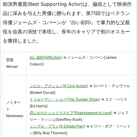
助演男優賞(Best Supporting Actor)は、脇役として映画作
品に深みを与えた男優に贈られます。第71回ではベテラン
俳優ジェームズ・コバーンが『白い刻印』で暴力的な父親
役を迫真の演技で表現し、長年のキャリアで初のオスカー
を獲得しました。
白い刻印[Affliction]
⇒ ジェームズ・コバーン[James
受賞
Coburn]
Winner
シビル・アクション[A Civil Action]
⇒ ロバート・デュヴァル
[Robert Duvall]
トゥルーマン・ショー[The Truman Show]
⇒ エド・ハリス
ノミネー
[Ed Harris]
ト
恋におちたシェイクスピア[Shakespeare in Love]
⇒ ジェフ
Nominees
リー・ラッシュ[Geoffrey Rush]
シンプル・プラン[A Simple Plan]
⇒ ビリー・ボブ・ソーント
ン[Billy Bob Thornton]