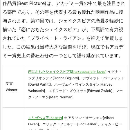
作品賞(Best Picture)は、アカデミー賞の中で最も注目され
る部門であり、その年を代表する最も優れた映画作品に授
与されます。第71回では、シェイクスピアの恋愛を軽妙に
描いた『恋におちたシェイクスピア』が、下馬評で有力視
されていた『プライベート・ライアン』を抑えて受賞しま
した。この結果は当時大きな話題を呼び、現在でもアカデ
ミー賞史上の番狂わせの一つとして語り継がれています。
恋におちたシェイクスピア[Shakespeare in Love]
⇒ ドナ・
ジグリオッティ[Donna Gigliotti]、デヴィッド・パーフィット
受賞
[David Parfitt]、ハーヴェイ・ワインスタイン[Harvey
Winner
Weinstein]、エドワード・ズウィック[Edward Zwick]、マー
ク・ノーマン[Marc Norman]
エリザベス[Elizabeth]
⇒ アリソン・オーウェン[Alison
Owen]、エリック・フェルナー[Eric Fellner]、ティム・ビー