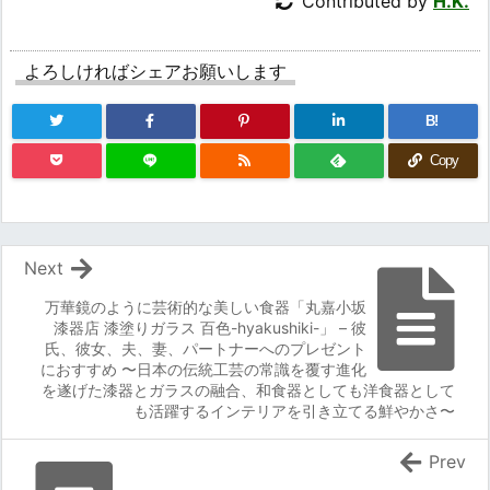
Contributed by
H.K.
よろしければシェアお願いします
B!
Copy
Next
万華鏡のように芸術的な美しい食器「丸嘉小坂
漆器店 漆塗りガラス 百色-hyakushiki-」 – 彼
氏、彼女、夫、妻、パートナーへのプレゼント
におすすめ 〜日本の伝統工芸の常識を覆す進化
を遂げた漆器とガラスの融合、和食器としても洋食器として
も活躍するインテリアを引き立てる鮮やかさ〜
Prev