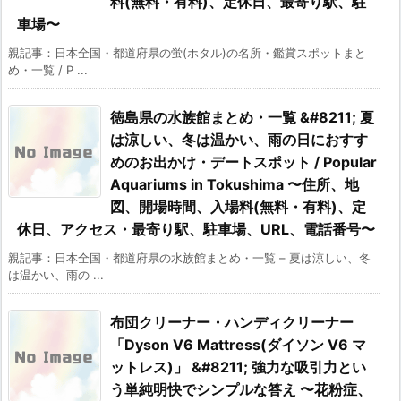
料(無料・有料)、定休日、最寄り駅、駐
車場〜
親記事：日本全国・都道府県の蛍(ホタル)の名所・鑑賞スポットまと
め・一覧 / P ...
徳島県の水族館まとめ・一覧 &#8211; 夏
は涼しい、冬は温かい、雨の日におすす
めのお出かけ・デートスポット / Popular
Aquariums in Tokushima 〜住所、地
図、開場時間、入場料(無料・有料)、定
休日、アクセス・最寄り駅、駐車場、URL、電話番号〜
親記事：日本全国・都道府県の水族館まとめ・一覧 – 夏は涼しい、冬
は温かい、雨の ...
布団クリーナー・ハンディクリーナー
「Dyson V6 Mattress(ダイソン V6 マ
ットレス)」 &#8211; 強力な吸引力とい
う単純明快でシンプルな答え 〜花粉症、