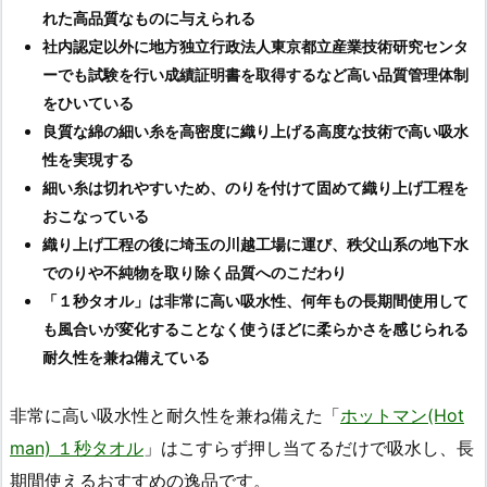
れた高品質なものに与えられる
社内認定以外に地方独立行政法人東京都立産業技術研究センタ
ーでも試験を行い成績証明書を取得するなど高い品質管理体制
をひいている
良質な綿の細い糸を高密度に織り上げる高度な技術で高い吸水
性を実現する
細い糸は切れやすいため、のりを付けて固めて織り上げ工程を
おこなっている
織り上げ工程の後に埼玉の川越工場に運び、秩父山系の地下水
でのりや不純物を取り除く品質へのこだわり
「１秒タオル」は非常に高い吸水性、何年もの長期間使用して
も風合いが変化することなく使うほどに柔らかさを感じられる
耐久性を兼ね備えている
非常に高い吸水性と耐久性を兼ね備えた「
ホットマン(Hot
man) １秒タオル
」はこすらず押し当てるだけで吸水し、長
期間使えるおすすめの逸品です。