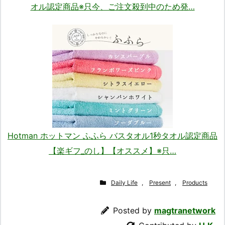
オル認定商品※只今、ご注文殺到中のため発…
Hotman ホットマン ふふら バスタオル1秒タオル認定商品
【楽ギフ_のし】【オススメ】※只…
Daily Life
,
Present
,
Products
Posted by
magtranetwork