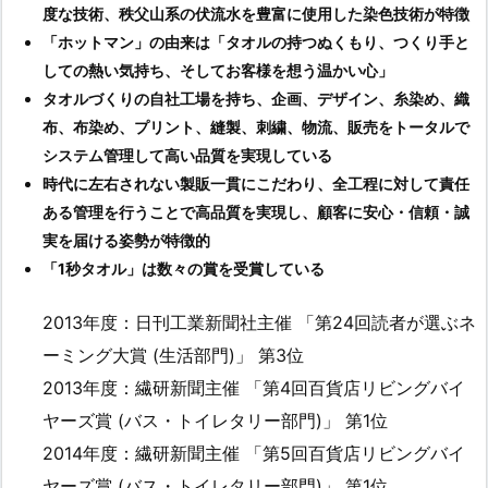
度な技術、秩父山系の伏流水を豊富に使用した染色技術が特徴
「ホットマン」の由来は「タオルの持つぬくもり、つくり手と
しての熱い気持ち、そしてお客様を想う温かい心」
タオルづくりの自社工場を持ち、企画、デザイン、糸染め、織
布、布染め、プリント、縫製、刺繍、物流、販売をトータルで
システム管理して高い品質を実現している
時代に左右されない製販一貫にこだわり、全工程に対して責任
ある管理を行うことで高品質を実現し、顧客に安心・信頼・誠
実を届ける姿勢が特徴的
「1秒タオル」は数々の賞を受賞している
2013年度：日刊工業新聞社主催 「第24回読者が選ぶネ
ーミング大賞 (生活部門)」 第3位
2013年度：繊研新聞主催 「第4回百貨店リビングバイ
ヤーズ賞 (バス・トイレタリー部門)」 第1位
2014年度：繊研新聞主催 「第5回百貨店リビングバイ
ヤーズ賞 (バス・トイレタリー部門)」 第1位