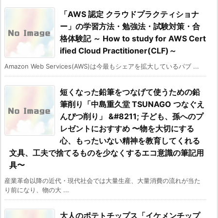
「AWS 認定 クラウドプラクティショナ
ー」の学習方法・勉強法・試験対策・合
格体験記 ～ How to study for AWS Cert
ified Cloud Practitioner(CLF)～
Amazon Web Services(AWS)は今最もシェアを拡大しているパブ ...
短くなった鉛筆をつなげて使うための鉛
筆削り「中島重久堂 TSUNAGO つなぐえ
んぴつ削り」 &#8211; 子ども、孫へのプ
レゼントにおすすめ 〜物を大切にする
心、もったいない精神を教育してくれる
文具、工夫で捨てるものを少なくするエコ意識の筆記用
具〜
産業革命以降の近代・現代社会では大量生産、大量消費の流れが当た
り前になり、物の大 ...
大人のポテトチップス「イケメンチップ