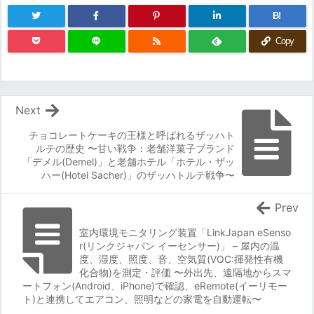
B!
Copy
Next
チョコレートケーキの王様と呼ばれるザッハト
ルテの歴史 〜甘い戦争：老舗洋菓子ブランド
「デメル(Demel)」と老舗ホテル「ホテル・ザッ
ハー(Hotel Sacher)」のザッハトルテ戦争〜
Prev
室内環境モニタリング装置「LinkJapan eSenso
r(リンクジャパン イーセンサー)」 – 屋内の温
度、湿度、照度、音、空気質(VOC:揮発性有機
化合物)を測定・評価 〜外出先、遠隔地からスマ
ートフォン(Android、iPhone)で確認、eRemote(イーリモー
ト)と連携してエアコン、照明などの家電を自動運転〜