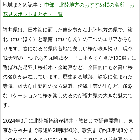
地域まとめ記事：
中部・北陸地方のおすすめ桜の名所・お
花見スポットまとめ・一覧
福井県は、日本海に面した自然豊かな北陸地方の県で、嶺
北（れいほく）と嶺南（れいなん）の二つのエリアからな
ります。春になると県内各地で美しい桜が咲き誇り、現存
12天守の一つである丸岡城や、「日本さくら名所100選」に
選ばれた足羽川桜並木・金崎宮など、全国的にも名高い桜
の名所が点在しています。歴史ある城跡、静寂に包まれた
寺院、雄大な山間部のダム湖畔、伝統工芸の里など、多彩
なロケーションで桜を楽しめるのが福井県の大きな魅力で
す。
2024年3月に北陸新幹線が福井・敦賀まで延伸開業し、東
京から福井まで最短約2時間50分、敦賀まで約3時間8分で
アクセスできるようになりました。これにより首都圏から