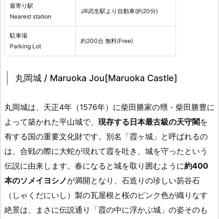
最寄り駅
JR武生駅より自動車(約20分)
Nearest station
駐車場
約200台 無料(Free)
Parking Lot
丸岡城 / Maruoka Jou[Maruoka Castle]
丸岡城は、天正4年（1576年）に柴田勝家の甥・柴田勝豊に
よって築かれた平山城で、
現存する日本最古級の天守閣
を
有する国の重要文化財です。別名「霞ヶ城」と呼ばれるの
は、合戦の際に大蛇が現れて霞を吐き、城を守ったという
伝説に由来します。春になると城を取り囲むように
約400
本のソメイヨシノ
が満開となり、石造りの珍しい笏谷石
（しゃくだにいし）製の瓦屋根と桜のピンク色が織りなす
絶景は、まさに伝説通り「霞の中に浮かぶ城」の姿そのも