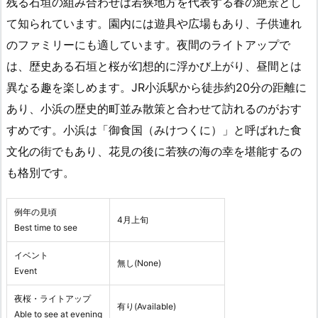
残る石垣の組み合わせは若狭地方を代表する春の絶景とし
て知られています。園内には遊具や広場もあり、子供連れ
のファミリーにも適しています。夜間のライトアップで
は、歴史ある石垣と桜が幻想的に浮かび上がり、昼間とは
異なる趣を楽しめます。JR小浜駅から徒歩約20分の距離に
あり、小浜の歴史的町並み散策と合わせて訪れるのがおす
すめです。小浜は「御食国（みけつくに）」と呼ばれた食
文化の街でもあり、花見の後に若狭の海の幸を堪能するの
も格別です。
例年の見頃
4月上旬
Best time to see
イベント
無し(None)
Event
夜桜・ライトアップ
有り(Available)
Able to see at evening