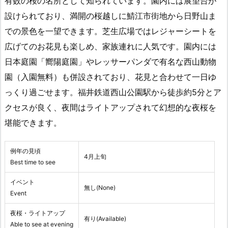
有数の桜の名所として知られています。園内には展望台が
設けられており、満開の桜越しに鯖江市街地から日野山ま
での景色を一望できます。芝生広場ではレジャーシートを
広げてのお花見も楽しめ、家族連れに人気です。園内には
日本庭園「嚮陽庭園」やレッサーパンダで有名な西山動物
園（入園無料）も併設されており、花見と合わせて一日ゆ
っくり過ごせます。福井鉄道西山公園駅から徒歩約5分とア
クセスが良く、夜間はライトアップされて幻想的な夜桜を
堪能できます。
例年の見頃
4月上旬
Best time to see
イベント
無し(None)
Event
夜桜・ライトアップ
有り(Available)
Able to see at evening