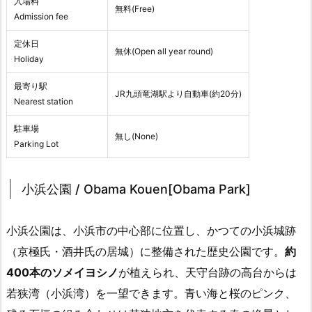
入場料
無料(Free)
Admission fee
定休日
無休(Open all year round)
Holiday
最寄り駅
JR九頭竜湖駅より自動車(約20分)
Nearest station
駐車場
無し(None)
Parking Lot
小浜公園 / Obama Kouen[Obama Park]
小浜公園は、小浜市の中心部に位置し、かつての小浜城跡
（京極氏・酒井氏の居城）に整備された歴史公園です。
約
400本のソメイヨシノ
が植えられ、天守台跡の高台からは
若狭湾（小浜湾）を一望できます。青い海と桜のピンク、