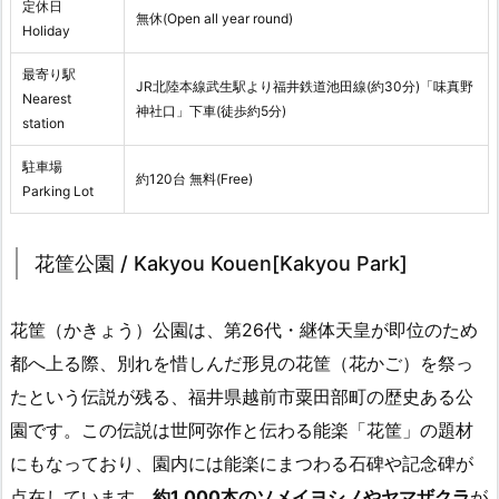
定休日
無休(Open all year round)
Holiday
最寄り駅
JR北陸本線武生駅より福井鉄道池田線(約30分)「味真野
Nearest
神社口」下車(徒歩約5分)
station
駐車場
約120台 無料(Free)
Parking Lot
花筐公園 / Kakyou Kouen[Kakyou Park]
花筐（かきょう）公園は、第26代・継体天皇が即位のため
都へ上る際、別れを惜しんだ形見の花筐（花かご）を祭っ
たという伝説が残る、福井県越前市粟田部町の歴史ある公
園です。この伝説は世阿弥作と伝わる能楽「花筐」の題材
にもなっており、園内には能楽にまつわる石碑や記念碑が
点在しています。
約1,000本のソメイヨシノやヤマザクラ
が