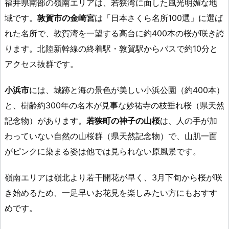
福井県南部の嶺南エリアは、若狭湾に面した風光明媚な地
域です。
敦賀市の金崎宮
は「日本さくら名所100選」に選ば
れた名所で、敦賀湾を一望する高台に約400本の桜が咲き誇
ります。北陸新幹線の終着駅・敦賀駅からバスで約10分と
アクセス抜群です。
小浜市
には、城跡と海の景色が美しい小浜公園（約400本）
と、樹齢約300年の名木が見事な妙祐寺の枝垂れ桜（県天然
記念物）があります。
若狭町の神子の山桜
は、人の手が加
わっていない自然の山桜群（県天然記念物）で、山肌一面
がピンクに染まる姿は他では見られない原風景です。
嶺南エリアは嶺北より若干開花が早く、3月下旬から桜が咲
き始めるため、一足早いお花見を楽しみたい方にもおすす
めです。