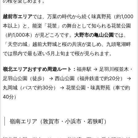
の桜を楽しめます。
越前市エリア
では、万葉の時代から続く味真野苑（約1,000
本以上）と、能楽「花筐」の舞台として知られる花筐公園
（約1,000本）が見どころです。
大野市の亀山公園
では、
「天空の城」越前大野城と桜の共演が楽しめ、九頭竜湖畔
では県内で最も遅い5月上旬まで桜が見られます。
嶺北エリアおすすめ周遊ルート：
福井駅 → 足羽川桜並木・
足羽山公園（徒歩） → 西山公園（福井鉄道で約20分） →
丸岡城（バスで約30分） → 花筐公園・味真野苑（車で約
40分）
嶺南エリア（敦賀市・小浜市・若狭町）