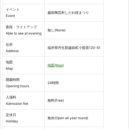
イベント
越前陶芸村しだれ桜まつり
Event
夜桜・ライトアップ
無し(None)
Able to see at evening
住所
福井県丹生郡越前町小曽原120-61
Address
地図
地図(Map)
Map
開園時間
24時間
Opening hours
入場料
無料(Free)
Admission fee
定休日
無休(Open all year round)
Holiday