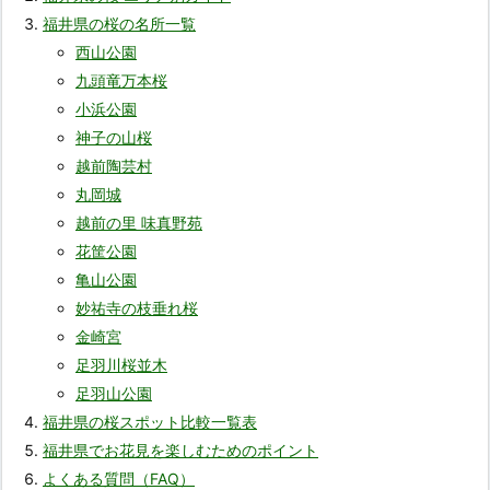
福井県の桜の名所一覧
西山公園
九頭竜万本桜
小浜公園
神子の山桜
越前陶芸村
丸岡城
越前の里 味真野苑
花筐公園
亀山公園
妙祐寺の枝垂れ桜
金崎宮
足羽川桜並木
足羽山公園
福井県の桜スポット比較一覧表
福井県でお花見を楽しむためのポイント
よくある質問（FAQ）