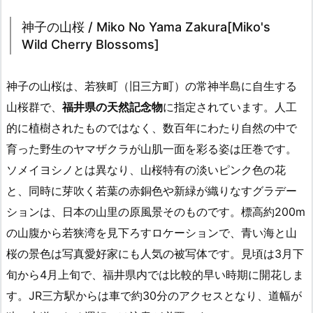
神子の山桜 / Miko No Yama Zakura[Miko's
Wild Cherry Blossoms]
神子の山桜は、若狭町（旧三方町）の常神半島に自生する
山桜群で、
福井県の天然記念物
に指定されています。人工
的に植樹されたものではなく、数百年にわたり自然の中で
育った野生のヤマザクラが山肌一面を彩る姿は圧巻です。
ソメイヨシノとは異なり、山桜特有の淡いピンク色の花
と、同時に芽吹く若葉の赤銅色や新緑が織りなすグラデー
ションは、日本の山里の原風景そのものです。標高約200m
の山腹から若狭湾を見下ろすロケーションで、青い海と山
桜の景色は写真愛好家にも人気の被写体です。見頃は3月下
旬から4月上旬で、福井県内では比較的早い時期に開花しま
す。JR三方駅からは車で約30分のアクセスとなり、道幅が