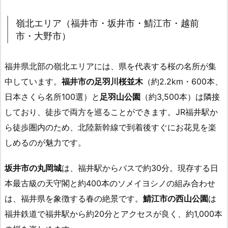
嶺北エリア（福井市・坂井市・鯖江市・越前
市・大野市）
福井県北部の嶺北エリアには、県を代表する桜の名所が集
中しています。
福井市の足羽川桜並木
（約2.2km・600本、
日本さくら名所100選）と
足羽山公園
（約3,500本）は隣接
しており、徒歩で両方を巡ることができます。JR福井駅か
ら徒歩圏内のため、北陸新幹線で到着後すぐにお花見を楽
しめるのが魅力です。
坂井市の丸岡城
は、福井駅からバスで約30分。現存する日
本最古級の天守閣と約400本のソメイヨシノの組み合わせ
は、福井県を象徴する春の絶景です。
鯖江市の西山公園
は
福井鉄道で福井駅から約20分とアクセスが良く、約1,000本