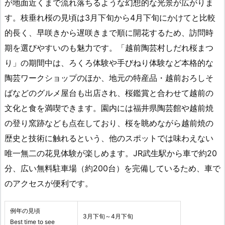
が地面近くまで流れ落ちるような幻想的な光景が広がりま
す。枝垂れ桜の見頃は3月下旬から4月下旬にかけてと比較
的長く、早咲きから遅咲きまで順に開花するため、訪問時
期を選びやすいのも魅力です。「越前陶芸村しだれ桜まつ
り」の期間中は、ろくろ体験や手びねり体験など本格的な
陶芸ワークショップのほか、地元の特産品・越前おろしそ
ばなどのグルメ屋台も出店され、桜鑑賞と合わせて越前の
文化と食を満喫できます。園内には福井県陶芸館や越前焼
の登り窯跡なども点在しており、桜を眺めながら越前焼の
歴史と技術に触れるという、他のスポットでは味わえない
唯一無二の花見体験が楽しめます。JR武生駅から車で約20
分、広い無料駐車場（約200台）を完備しているため、車で
のアクセスが便利です。
例年の見頃
3月下旬～4月下旬
Best time to see