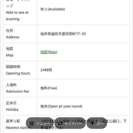
ップ
有り(Available)
Able to see at
evening
住所
福井県越前市粟田部町17-20
Address
地図
地図(Map)
Map
開園時間
24時間
Opening hours
入場料
無料(Free)
Admission fee
定休日
無休(Open all year round)
Holiday
最寄り駅
JR武生駅より福鉄バス和紙の里行き「花筐公園口」下
メニュー
サイドバー
上へ
Nearest station
車(徒歩約5分)