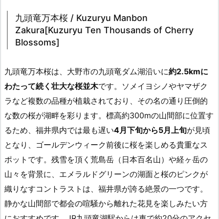
九頭竜万本桜 / Kuzuryu Manbon
Zakura[Kuzuryu Ten Thousands of Cherry
Blossoms]
九頭竜万本桜は、大野市の九頭竜ダム湖沿いに
約2.5kmに
わたって続く壮大な桜並木
です。ソメイヨシノやヤマザク
ラなど複数の品種が植栽されており、その名の通り圧倒的
な数の桜が湖畔を彩ります。標高約300mの山間部に位置す
るため、福井県内では最も遅い
4月下旬から5月上旬
が見頃
となり、ゴールデンウィーク前後に桜を楽しめる貴重なス
ポットです。残雪を頂く荒島岳（日本百名山）や経ヶ岳の
山々を背景に、エメラルドグリーンの湖面と桜のピンクが
織りなすコントラストは、福井県が誇る絶景の一つです。
静かな山間部で都会の喧騒から離れた花見を楽しみたい方
におすすめです。JR九頭竜湖駅からは車で約20分のアクセ