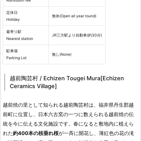
Admission fee
定休日
無休(Open all year round)
Holiday
最寄り駅
JR三方駅より自動車(約30分)
Nearest station
駐車場
無し(None)
Parking Lot
越前陶芸村 / Echizen Tougei Mura[Echizen
Ceramics Village]
越前焼の里として知られる越前陶芸村は、福井県丹生郡越
前町に位置し、日本六古窯の一つに数えられる越前焼の伝
統を今に伝える文化施設です。春になると敷地内に植えら
れた
約400本の枝垂れ桜
が一斉に開花し、薄紅色の花の滝