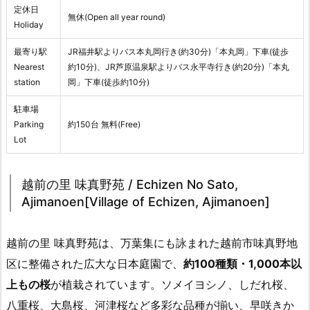
定休日
無休(Open all year round)
Holiday
最寄り駅
JR福井駅よりバス本丸岡行き(約30分)「本丸岡」下車(徒歩
Nearest
約10分)、JR芦原温泉駅よりバス永平寺行き(約20分)「本丸
station
岡」下車(徒歩約10分)
駐車場
Parking
約150台 無料(Free)
Lot
越前の里 味真野苑 / Echizen No Sato,
Ajimanoen[Village of Echizen, Ajimanoen]
越前の里 味真野苑は、万葉集にも詠まれた越前市味真野地
区に整備された広大な日本庭園で、
約100種類・1,000本以
上もの桜
が植栽されています。ソメイヨシノ、しだれ桜、
八重桜、大島桜、河津桜など多彩な品種が揃い、早咲きか