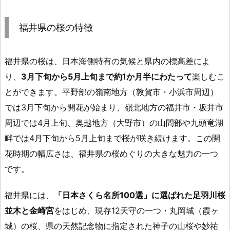
福井県の桜の特徴
福井県の桜は、日本海側特有の気候と県内の標高差によ
り、
3月下旬から5月上旬まで約1か月半にわたって
楽しむこ
とができます。平野部の嶺南地方（敦賀市・小浜市周辺）
では3月下旬から開花が始まり、嶺北地方の福井市・坂井市
周辺では4月上旬、奥越地方（大野市）の山間部や九頭竜湖
畔では4月下旬から5月上旬まで桜が咲き続けます。この開
花時期の幅広さは、福井県の桜めぐりの大きな魅力の一つ
です。
福井県には、
「日本さくら名所100選」に選ばれた足羽川桜
並木と金崎宮
をはじめ、現存12天守の一つ・丸岡城（霞ヶ
城）の桜、県の天然記念物に指定された神子の山桜や妙祐