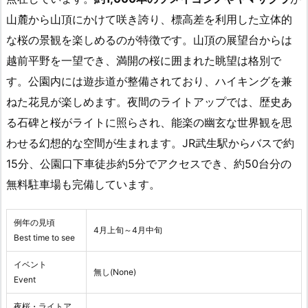
山麓から山頂にかけて咲き誇り、標高差を利用した立体的
な桜の景観を楽しめるのが特徴です。山頂の展望台からは
越前平野を一望でき、満開の桜に囲まれた眺望は格別で
す。公園内には遊歩道が整備されており、ハイキングを兼
ねた花見が楽しめます。夜間のライトアップでは、歴史あ
る石碑と桜がライトに照らされ、能楽の幽玄な世界観を思
わせる幻想的な空間が生まれます。JR武生駅からバスで約
15分、公園口下車徒歩約5分でアクセスでき、約50台分の
無料駐車場も完備しています。
例年の見頃
4月上旬～4月中旬
Best time to see
イベント
無し(None)
Event
夜桜・ライトア