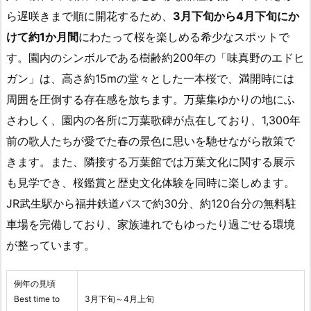
ら遅咲きまで順に開花するため、
3月下旬から4月下旬にか
けて約1か月間
にわたって桜を楽しめる希少なスポットで
す。園内のシンボルである樹齢約200年の「味真野のエドヒ
ガン」は、高さ約15mの堂々とした一本桜で、満開時には
周囲を圧倒する存在感を放ちます。万葉集ゆかりの地にふ
さわしく、園内の各所に万葉歌碑が点在しており、1,300年
前の歌人たちが愛でた春の景色に思いを馳せながら散策で
きます。また、隣接する万葉館では万葉文化に関する展示
も見学でき、桜鑑賞と歴史文化体験を同時に楽しめます。
JR武生駅から福井鉄道バスで約30分、約120台分の無料駐
車場を完備しており、家族連れでもゆったり過ごせる環境
が整っています。
例年の見頃
Best time to
3月下旬～4月上旬