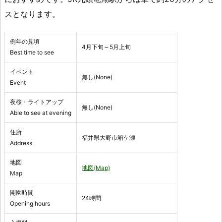
スとなります。
例年の見頃
4月下旬～5月上旬
Best time to see
イベント
無し(None)
Event
夜桜・ライトアップ
無し(None)
Able to see at evening
住所
福井県大野市箱ケ瀬
Address
地図
地図(Map)
Map
開園時間
24時間
Opening hours