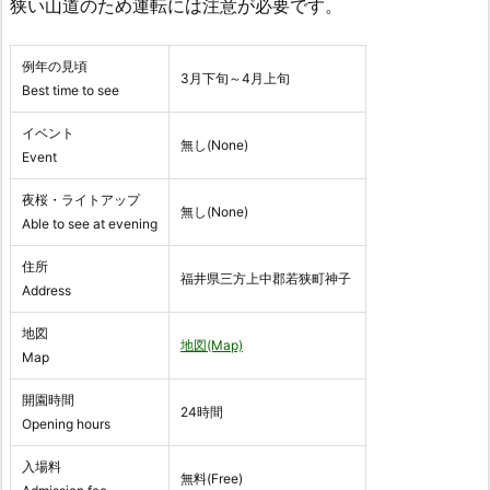
狭い山道のため運転には注意が必要です。
例年の見頃
3月下旬～4月上旬
Best time to see
イベント
無し(None)
Event
夜桜・ライトアップ
無し(None)
Able to see at evening
住所
福井県三方上中郡若狭町神子
Address
地図
地図(Map)
Map
開園時間
24時間
Opening hours
入場料
無料(Free)