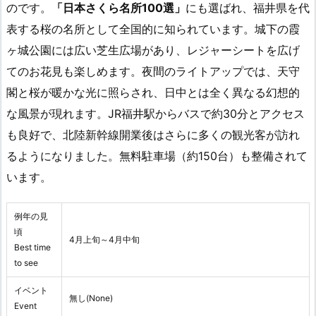
のです。
「日本さくら名所100選」
にも選ばれ、福井県を代
表する桜の名所として全国的に知られています。城下の霞
ヶ城公園には広い芝生広場があり、レジャーシートを広げ
てのお花見も楽しめます。夜間のライトアップでは、天守
閣と桜が暖かな光に照らされ、日中とは全く異なる幻想的
な風景が現れます。JR福井駅からバスで約30分とアクセス
も良好で、北陸新幹線開業後はさらに多くの観光客が訪れ
るようになりました。無料駐車場（約150台）も整備されて
います。
例年の見
頃
4月上旬～4月中旬
Best time
to see
イベント
無し(None)
Event